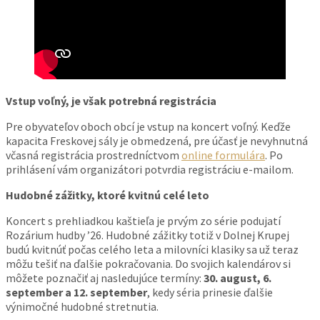
Vstup voľný, je však potrebná registrácia
Pre obyvateľov oboch obcí je vstup na koncert voľný. Keďže
kapacita Freskovej sály je obmedzená, pre účasť je nevyhnutná
včasná registrácia prostredníctvom
online formulára
. Po
prihlásení vám organizátori potvrdia registráciu e-mailom.
Hudobné zážitky, ktoré kvitnú celé leto
Koncert s prehliadkou kaštieľa je prvým zo série podujatí
Rozárium hudby ’26. Hudobné zážitky totiž v Dolnej Krupej
budú kvitnúť počas celého leta a milovníci klasiky sa už teraz
môžu tešiť na ďalšie pokračovania. Do svojich kalendárov si
môžete poznačiť aj nasledujúce termíny:
30. august, 6.
september a 12. september
, kedy séria prinesie ďalšie
výnimočné hudobné stretnutia.