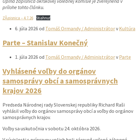
Úplná zápisnica okrskovej volebnej komisie je zverejnená v
prílohe tohto článku.
ZÃ¡pisnica – 4.7.26
Stiahnuť
6. júla 2026
od
Tomáš Ormandy / Administrátor
v
Kultúra
Parte – Stanislav Konečný
1. júla 2026
od
Tomáš Ormandy / Administrátor
v
Parte
Vyhlásené voľby do orgánov
samosprávy obcí a samosprávnych
krajov 2026
Predseda Národnej rady Slovenskej republiky Richard Raši
vyhlásil voľby do orgánov samosprávy obcí a voľby do orgánov
samosprávnych krajov.
Voľby sa uskutočnia v sobotu 24. októbra 2026.
V súvislosti s prípravou volieb boli zároveň určené zákonné