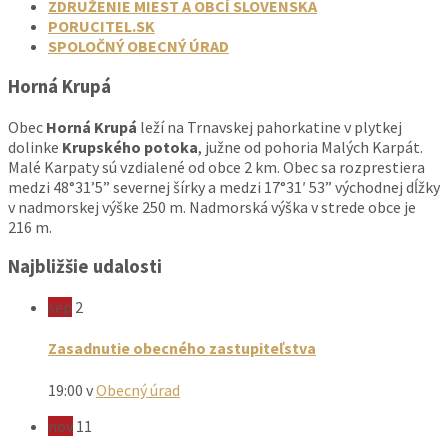
ZDRUŽENIE MIEST A OBCÍ SLOVENSKA
PORUCITEL.SK
SPOLOČNÝ OBECNÝ ÚRAD
Horná Krupá
Obec
Horná Krupá
leží na Trnavskej pahorkatine v plytkej
dolinke
Krupského potoka
, južne od pohoria Malých Karpát.
Malé Karpaty sú vzdialené od obce 2 km. Obec sa rozprestiera
medzi 48°31’5” severnej šírky a medzi 17°31′ 53” východnej dĺžky
v nadmorskej výške 250 m. Nadmorská výška v strede obce je
216 m.
Najbližšie udalosti
sep
2
Zasadnutie obecného zastupiteľstva
19:00
v
Obecný úrad
nov
11