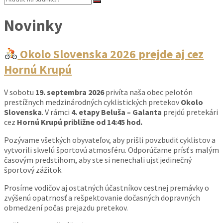
Novinky
Okolo Slovenska 2026 prejde aj cez
Hornú Krupú
V sobotu
19. septembra 2026
privíta naša obec pelotón
prestížnych medzinárodných cyklistických pretekov
Okolo
Slovenska
. V rámci
4. etapy Beluša – Galanta
prejdú pretekári
cez
Hornú Krupú približne od 14:45 hod.
Pozývame všetkých obyvateľov, aby prišli povzbudiť cyklistov a
vytvorili skvelú športovú atmosféru. Odporúčame prísť s malým
časovým predstihom, aby ste si nenechali ujsť jedinečný
športový zážitok.
Prosíme vodičov aj ostatných účastníkov cestnej premávky o
zvýšenú opatrnosť a rešpektovanie dočasných dopravných
obmedzení počas prejazdu pretekov.