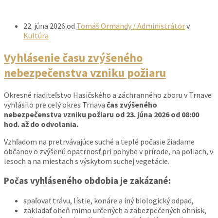
22. júna 2026
od
Tomáš Ormandy / Administrátor
v
Kultúra
Vyhlásenie času zvýšeného
nebezpečenstva vzniku požiaru
Okresné riaditeľstvo Hasičského a záchranného zboru v Trnave
vyhlásilo pre celý okres Trnava
čas zvýšeného
nebezpečenstva vzniku požiaru od 23. júna 2026 od 08:00
hod. až do odvolania.
Vzhľadom na pretrvávajúce suché a teplé počasie žiadame
občanov o zvýšenú opatrnosť pri pohybe v prírode, na poliach, v
lesoch a na miestach s výskytom suchej vegetácie.
Počas vyhláseného obdobia je zakázané:
spaľovať trávu, lístie, konáre a iný biologický odpad,
zakladať oheň mimo určených a zabezpečených ohnísk,