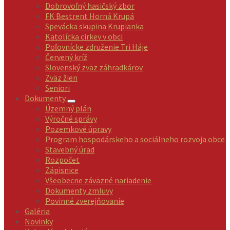
Dobrovoľný hasičský zbor
FK Bestrent Horná Krupá
Spevácka skupina Krupianka
Katolícka cirkev v obci
Poľovnícke združenie Tri Háje
Červený kríž
Slovenský zväz záhradkárov
Zväz žien
Seniori
Dokumenty
Územný plán
Výročné správy
Pozemkové úpravy
Program hospodárskeho a sociálneho rozvoja obce
Stavebný úrad
Rozpočet
Zápisnice
Všeobecne záväzné nariadenie
Dokumenty zmluvy
Povinné zverejňovanie
Galéria
Novinky