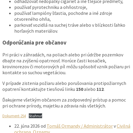
odhadzovať nedopalky cigariet a iné tlejúce predmety,
používať pyrotechniku a ohňostroje,
používať lampióny šťastia, pochodne a iné zdroje
otvoreného ohňa,
parkovať vozidlá na suchej tráve alebo v blízkosti ľahko
horľavých materiálov.
Odporúčania pre občanov
Pri práci v záhradách, na poliach alebo pri údržbe pozemkov
dbajte na zvýšenú opatrnosť. Horúce časti kosačiek,
krovinorezov či motorových píl môžu spôsobiť vznik požiaru pri
kontakte so suchou vegetáciou.
V prípade zistenia požiaru alebo porušovania protipožiarnych
opatrení kontaktujte tiesňovú linku
150
alebo
112
.
Ďakujeme všetkým občanom za zodpovedný prístup a pomoc
pri ochrane prírody, majetku a zdravia nás všetkých.
Dokument-254
Stiahnuť
22. júna 2026
od
Tomáš Ormandy / Administrátor
v
Civilná
ochrana
,
Oznamy