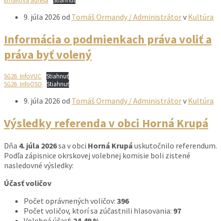
Emailová adresa
Stiahnuť
9. júla 2026
od
Tomáš Ormandy / Administrátor
v
Kultúra
Informácia o podmienkach práva voliť a
práva byť volený
SG26_InfoVUC
Stiahnuť
SG26_InfoOSO
Stiahnuť
9. júla 2026
od
Tomáš Ormandy / Administrátor
v
Kultúra
Výsledky referenda v obci Horná Krupá
Dňa
4. júla 2026
sa v obci
Horná Krupá
uskutočnilo referendum.
Podľa zápisnice okrskovej volebnej komisie boli zistené
nasledovné výsledky:
Účasť voličov
Počet oprávnených voličov:
396
Počet voličov, ktorí sa zúčastnili hlasovania:
97
Volebná účasť:
24,49 %