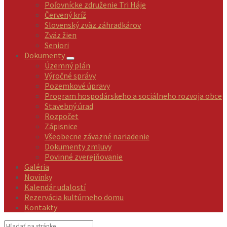
Poľovnícke združenie Tri Háje
Červený kríž
Slovenský zväz záhradkárov
Zväz žien
Seniori
Dokumenty
Územný plán
Výročné správy
Pozemkové úpravy
Program hospodárskeho a sociálneho rozvoja obce
Stavebný úrad
Rozpočet
Zápisnice
Všeobecne záväzné nariadenie
Dokumenty zmluvy
Povinné zverejňovanie
Galéria
Novinky
Kalendár udalostí
Rezervácia kultúrneho domu
Kontakty
Vyhľadávanie: