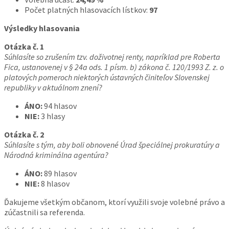
Počet platných hlasovacích lístkov:
97
Výsledky hlasovania
Otázka č. 1
Súhlasíte so zrušením tzv. doživotnej renty, napríklad pre Roberta
Fica, ustanovenej v § 24a ods. 1 písm. b) zákona č. 120/1993 Z. z. o
platových pomeroch niektorých ústavných činiteľov Slovenskej
republiky v aktuálnom znení?
ÁNO:
94 hlasov
NIE:
3 hlasy
Otázka č. 2
Súhlasíte s tým, aby boli obnovené Úrad špeciálnej prokuratúry a
Národná kriminálna agentúra?
ÁNO:
89 hlasov
NIE:
8 hlasov
Ďakujeme všetkým občanom, ktorí využili svoje volebné právo a
zúčastnili sa referenda.