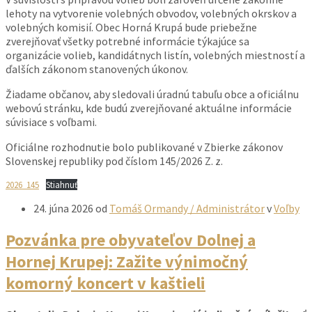
lehoty na vytvorenie volebných obvodov, volebných okrskov a
volebných komisií. Obec Horná Krupá bude priebežne
zverejňovať všetky potrebné informácie týkajúce sa
organizácie volieb, kandidátnych listín, volebných miestností a
ďalších zákonom stanovených úkonov.
Žiadame občanov, aby sledovali úradnú tabuľu obce a oficiálnu
webovú stránku, kde budú zverejňované aktuálne informácie
súvisiace s voľbami.
Oficiálne rozhodnutie bolo publikované v Zbierke zákonov
Slovenskej republiky pod číslom 145/2026 Z. z.
2026_145
Stiahnuť
24. júna 2026
od
Tomáš Ormandy / Administrátor
v
Voľby
Pozvánka pre obyvateľov Dolnej a
Hornej Krupej: Zažite výnimočný
komorný koncert v kaštieli