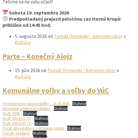
Tešíme sa na vašu účasť!
Sobota 19. septembra 2026
Predpokladaný prejazd pelotónu cez Hornú Krupú:
približne od 14:45 hod.
5. augusta 2026
od
Tomáš Ormandy / Administrátor
v
Kultúra
Parte – Konečný Alojz
15. júla 2026
od
Tomáš Ormandy / Administrátor
v
Kultúra
Komunálne voľby a voľby do VúC
Vymenovanie zapisovateľky – 24.10.2026
Stiahnuť
Utvorenie volebných okrskov
Stiahnuť
SG26_V506
Stiahnuť
SG26_InfoVUC (1)
Stiahnuť
SG26_InfoOSO (1)
Stiahnuť
Počet obyvateľov k vyhláseniu volieb
Stiahnuť
OSO26_V510a(1)
Stiahnuť