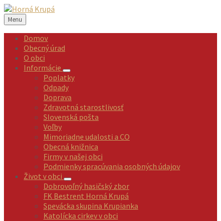
Preskočiť
Preskočiť
Preskočiť
Preskočiť
na
na
na
na
Menu
obsah
ľavý
pravý
pätičku
panel
panel
Domov
Obecný úrad
O obci
Informácie
Poplatky
Odpady
Doprava
Zdravotná starostlivosť
Slovenská pošta
Voľby
Mimoriadne udalosti a CO
Obecná knižnica
Firmy v našej obci
Podmienky spracúvania osobných údajov
Život v obci
Dobrovoľný hasičský zbor
FK Bestrent Horná Krupá
Spevácka skupina Krupianka
Katolícka cirkev v obci