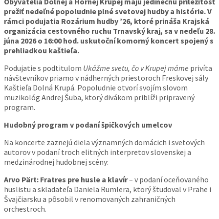
Obyvatelia Dolnej a Hornej Krupej majú jedinečnú príležitosť
prežiť nedeľné popoludnie plné svetovej hudby a histórie. V
rámci podujatia Rozárium hudby ’26, ktoré prináša Krajská
organizácia cestovného ruchu Trnavský kraj, sa v nedeľu 28.
júna 2026 o 16:00 hod. uskutoční komorný koncert spojený s
prehliadkou kaštieľa.
Podujatie s podtitulom
Ukážme svetu, čo v Krupej máme
privíta
návštevníkov priamo v nádherných priestoroch Freskovej sály
Kaštieľa Dolná Krupá. Popoludnie otvorí svojím slovom
muzikológ Andrej Šuba, ktorý divákom priblíži pripravený
program.
Hudobný program v podaní špičkových umelcov
Na koncerte zaznejú diela významných domácich i svetových
autorov v podaní troch elitných interpretov slovenskej a
medzinárodnej hudobnej scény:
Arvo Pärt: Fratres pre husle a klavír
– v podaní oceňovaného
huslistu a skladateľa Daniela Rumlera, ktorý študoval v Prahe i
Švajčiarsku a pôsobil v renomovaných zahraničných
orchestroch.