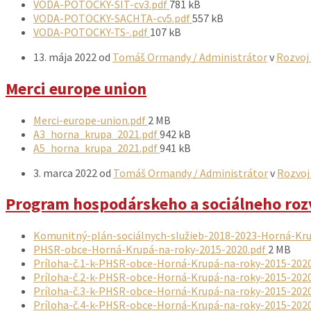
súboru:
Veľkosť
VODA-POTOCKY-SIT-cv3.pdf
781 kB
súboru:
Veľkosť
VODA-POTOCKY-SACHTA-cv5.pdf
557 kB
Veľkosť
súboru:
VODA-POTOCKY-TS-.pdf
107 kB
súboru:
13. mája 2022
od
Tomáš Ormandy / Administrátor
v
Rozvoj
Merci europe union
Prílohy
Veľkosť
Merci-europe-union.pdf
2 MB
súboru:
Veľkosť
A3_horna_krupa_2021.pdf
942 kB
súboru:
Veľkosť
A5_horna_krupa_2021.pdf
941 kB
súboru:
3. marca 2022
od
Tomáš Ormandy / Administrátor
v
Rozvoj
Program hospodárskeho a sociálneho roz
Prílohy
Komunitný-plán-sociálnych-služieb-2018-2023-Horná-Kr
Veľkosť
PHSR-obce-Horná-Krupá-na-roky-2015-2020.pdf
2 MB
súboru:
Príloha-č.1-k-PHSR-obce-Horná-Krupá-na-roky-2015-202
Príloha-č.2-k-PHSR-obce-Horná-Krupá-na-roky-2015-202
Príloha-č.3-k-PHSR-obce-Horná-Krupá-na-roky-2015-202
Príloha-č.4-k-PHSR-obce-Horná-Krupá-na-roky-2015-202