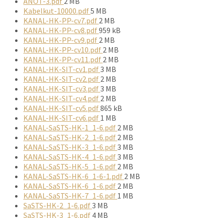
súboru:
Veľkosť
ANOT-3.pdf
2 MB
súboru:
Veľkosť
Kabelkut-10000.pdf
5 MB
súboru:
Veľkosť
KANAL-HK-PP-cv7.pdf
2 MB
súboru:
Veľkosť
KANAL-HK-PP-cv8.pdf
959 kB
súboru:
Veľkosť
KANAL-HK-PP-cv9.pdf
2 MB
súboru:
Veľkosť
KANAL-HK-PP-cv10.pdf
2 MB
súboru:
Veľkosť
KANAL-HK-PP-cv11.pdf
2 MB
Veľkosť
súboru:
KANAL-HK-SIT-cv1.pdf
3 MB
súboru:
Veľkosť
KANAL-HK-SIT-cv2.pdf
2 MB
súboru:
Veľkosť
KANAL-HK-SIT-cv3.pdf
3 MB
súboru:
Veľkosť
KANAL-HK-SIT-cv4.pdf
2 MB
súboru:
Veľkosť
KANAL-HK-SIT-cv5.pdf
865 kB
súboru:
Veľkosť
KANAL-HK-SIT-cv6.pdf
1 MB
súboru:
Veľkosť
KANAL-SaSTS-HK-1_1-6.pdf
2 MB
súboru:
Veľkosť
KANAL-SaSTS-HK-2_1-6.pdf
2 MB
súboru:
Veľkosť
KANAL-SaSTS-HK-3_1-6.pdf
3 MB
súboru:
Veľkosť
KANAL-SaSTS-HK-4_1-6.pdf
3 MB
súboru:
Veľkosť
KANAL-SaSTS-HK-5_1-6.pdf
2 MB
súboru:
Veľkosť
KANAL-SaSTS-HK-6_1-6-1.pdf
2 MB
Veľkosť
súboru:
KANAL-SaSTS-HK-6_1-6.pdf
2 MB
súboru:
Veľkosť
KANAL-SaSTS-HK-7_1-6.pdf
1 MB
Veľkosť
súboru:
SaSTS-HK-2_1-6.pdf
3 MB
súboru:
Veľkosť
SaSTS-HK-3_1-6.pdf
4 MB