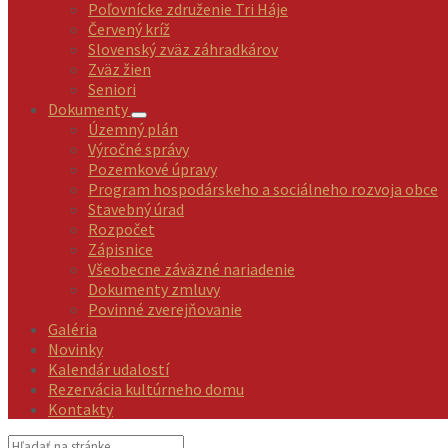
Poľovnícke združenie Tri Háje
Červený kríž
Slovenský zväz záhradkárov
Zväz žien
Seniori
Dokumenty
Územný plán
Výročné správy
Pozemkové úpravy
Program hospodárskeho a sociálneho rozvoja obce
Stavebný úrad
Rozpočet
Zápisnice
Všeobecne záväzné nariadenie
Dokumenty zmluvy
Povinné zverejňovanie
Galéria
Novinky
Kalendár udalostí
Rezervácia kultúrneho domu
Kontakty
Vyhľadávanie: