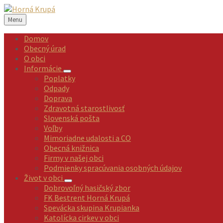
Preskočiť
Preskočiť
Preskočiť
Preskočiť
na
na
na
na
Menu
obsah
ľavý
pravý
pätičku
panel
panel
Domov
Obecný úrad
O obci
Informácie
Poplatky
Odpady
Doprava
Zdravotná starostlivosť
Slovenská pošta
Voľby
Mimoriadne udalosti a CO
Obecná knižnica
Firmy v našej obci
Podmienky spracúvania osobných údajov
Život v obci
Dobrovoľný hasičský zbor
FK Bestrent Horná Krupá
Spevácka skupina Krupianka
Katolícka cirkev v obci