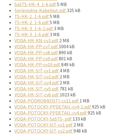
súboru:
Veľkosť
SaSTS-HK-4_1-6.pdf
5 MB
súboru:
Veľkosť
Sprievodna-Kabelkut.pdf
325 kB
Veľkosť
súboru:
TS-HK-1_1-6.pdf
5 MB
súboru:
Veľkosť
TS-HK-2_1-6.pdf
5 MB
súboru:
Veľkosť
TS-HK-3_1-6-1.pdf
3 MB
Veľkosť
súboru:
TS-HK-3_1-6.pdf
3 MB
súboru:
Veľkosť
VODA-HK-KN-cv3.pdf
2 MB
Veľkosť
súboru:
VODA-HK-PP-cv7.pdf
1004 kB
súboru:
Veľkosť
VODA-HK-PP-cv8.pdf
890 kB
súboru:
Veľkosť
VODA-HK-PP-cv9.pdf
801 kB
súboru:
Veľkosť
VODA-HK-PP-cv10.pdf
849 kB
Veľkosť
súboru:
VODA-HK-SIT-cv1.pdf
4 MB
súboru:
Veľkosť
VODA-HK-SIT-cv2.pdf
2 MB
súboru:
Veľkosť
VODA-HK-SIT-cv4.pdf
2 MB
súboru:
Veľkosť
VODA-HK-SIT-cv5.pdf
781 kB
súboru:
Veľkosť
VODA-HK-SIT-cv6.pdf
1023 kB
súboru:
Veľkosť
VODA-PODROBNOSTI-cv11.pdf
1 MB
súboru:
Veľkosť
VODA-POTOCKY-PPDETAIL-cv4-1.pdf
925 kB
Veľkosť
súboru:
VODA-POTOCKY-PPDETAIL-cv4.pdf
925 kB
Veľkosť
súboru:
VODA-POTOCKY-SaSTS-.pdf
133 kB
súboru:
Veľkosť
VODA-POTOCKY-SIT-cv1.pdf
2 MB
súboru:
Veľkosť
VODA-POTOCKY-SIT-cv2.pdf
948 kB