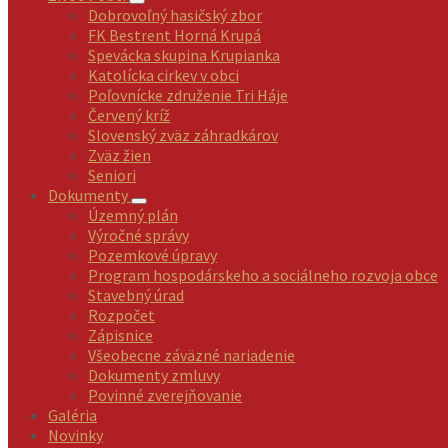
Dobrovoľný hasičský zbor
FK Bestrent Horná Krupá
Spevácka skupina Krupianka
Katolícka cirkev v obci
Poľovnícke združenie Tri Háje
Červený kríž
Slovenský zväz záhradkárov
Zväz žien
Seniori
Dokumenty
Územný plán
Výročné správy
Pozemkové úpravy
Program hospodárskeho a sociálneho rozvoja obce
Stavebný úrad
Rozpočet
Zápisnice
Všeobecne záväzné nariadenie
Dokumenty zmluvy
Povinné zverejňovanie
Galéria
Novinky