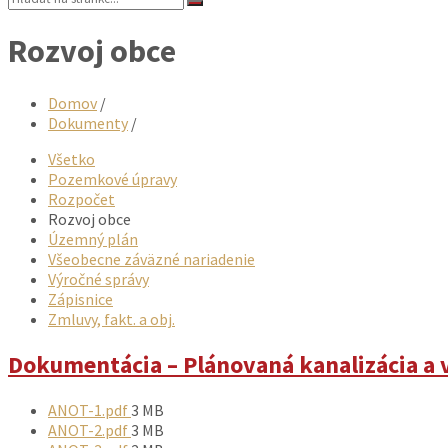
Rozvoj obce
Domov
/
Dokumenty
/
Všetko
Pozemkové úpravy
Rozpočet
Rozvoj obce
Územný plán
Všeobecne záväzné nariadenie
Výročné správy
Zápisnice
Zmluvy, fakt. a obj.
Dokumentácia – Plánovaná kanalizácia a
Prílohy
Veľkosť
ANOT-1.pdf
3 MB
súboru:
Veľkosť
ANOT-2.pdf
3 MB