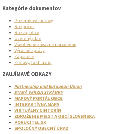
Kategórie dokumentov
Pozemkové úpravy
Rozpočet
Rozvoj obce
Územný plán
Všeobecne záväzné nariadenie
Výročné správy
Zápisnice
Zmluvy, fakt. a obj.
ZAUJÍMAVÉ ODKAZY
Partnership and European Union
STARÁ VERZIA STRÁNKY
MAPOVÝ PORTÁL OBCE
INTERAKTÍVNA MAPA
VIRTUÁLNY CINTORÍN
ZDRUŽENIE MIEST A OBCÍ SLOVENSKA
PORUCITEL.SK
SPOLOČNÝ OBECNÝ ÚRAD