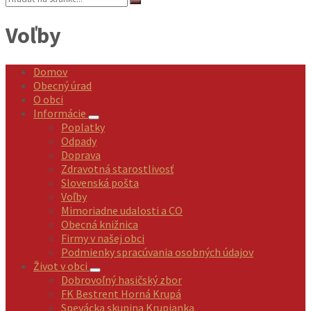
Voľby
Domov
Obecný úrad
O obci
Informácie
Poplatky
Odpady
Doprava
Zdravotná starostlivosť
Slovenská pošta
Voľby
Mimoriadne udalosti a CO
Obecná knižnica
Firmy v našej obci
Podmienky spracúvania osobných údajov
Život v obci
Dobrovoľný hasičský zbor
FK Bestrent Horná Krupá
Spevácka skupina Krupianka