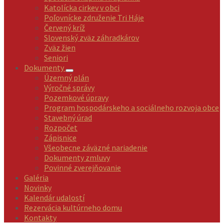
Katolícka cirkev v obci
Poľovnícke združenie Tri Háje
Červený kríž
Slovenský zväz záhradkárov
Zväz žien
Seniori
Dokumenty
Územný plán
Výročné správy
Pozemkové úpravy
Program hospodárskeho a sociálneho rozvoja obce
Stavebný úrad
Rozpočet
Zápisnice
Všeobecne záväzné nariadenie
Dokumenty zmluvy
Povinné zverejňovanie
Galéria
Novinky
Kalendár udalostí
Rezervácia kultúrneho domu
Kontakty