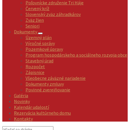
Poľovnícke združenie Tri Háje
Červený kríž
Slovenský zväz záhradkárov
Zväz žien
Seniori
Dokumenty
Územný plán
Výročné správy
Pozemkové úpravy
Program hospodárskeho a sociálneho rozvoja obce
Stavebný úrad
Rozpočet
Zápisnice
Všeobecne záväzné nariadenie
Dokumenty zmluvy
Povinné zverejňovanie
Galéria
Novinky
Kalendár udalostí
Rezervácia kultúrneho domu
Kontakty
Vyhľadávanie: