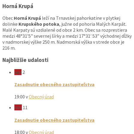
Horná Krupá
Obec
Horná Krupá
leží na Trnavskej pahorkatine v plytkej
dolinke
Krupského potoka
, južne od pohoria Malých Karpát.
Malé Karpaty sú vzdialené od obce 2 km. Obec sa rozprestiera
medzi 48°31’5” severnej šírky a medzi 17°31′ 53” východnej dĺžky
v nadmorskej výške 250 m. Nadmorská výška v strede obce je
216 m.
Najbližšie udalosti
sep
2
Zasadnutie obecného zastupiteľstva
19:00
v
Obecný úrad
nov
11
Zasadnutie obecného zastupiteľstva
18:00
v
Obecný úrad