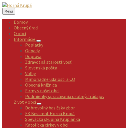
Preskočiť
Preskočiť
Preskočiť
Preskočiť
na
na
na
na
Menu
obsah
ľavý
pravý
pätičku
panel
panel
Domov
Obecný úrad
O obci
Informácie
Poplatky
Odpady
Doprava
Zdravotná starostlivosť
Slovenská pošta
Voľby
Mimoriadne udalosti a CO
Obecná knižnica
Firmy v našej obci
Podmienky spracúvania osobných údajov
Život v obci
Dobrovoľný hasičský zbor
FK Bestrent Horná Krupá
Spevácka skupina Krupianka
Katolícka cirkev v obci