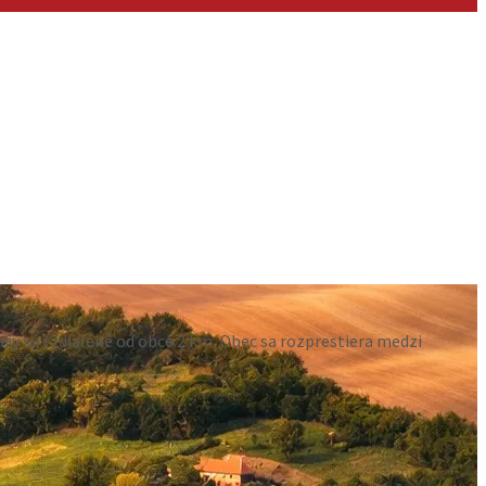
aty sú vzdialené od obce 2 km. Obec sa rozprestiera medzi