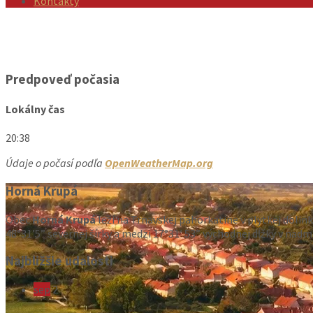
Kontakty
Predpoveď počasia
Lokálny čas
20:38
Údaje o počasí podľa
OpenWeatherMap.org
Horná Krupá
Obec
Horná Krupá
leží na Trnavskej pahorkatine v plytkej dolin
48°31’5” severnej šírky a medzi 17°31′ 53” východnej dĺžky v nad
Najbližšie udalosti
sep
2