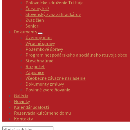
Poľovnícke združenie Tri Háje
Červený kríž
Slovenský zväz záhradkárov
Zväz žien
Seniori
Dokumenty
Územný plán
Výročné správy
Pozemkové úpravy
Program hospodárskeho a sociálneho rozvoja obce
Stavebný úrad
Rozpočet
Zápisnice
Všeobecne záväzné nariadenie
Dokumenty zmluvy
Povinné zverejňovanie
Galéria
Novinky
Kalendár udalostí
Rezervácia kultúrneho domu
Kontakty
Vyhľadávanie: