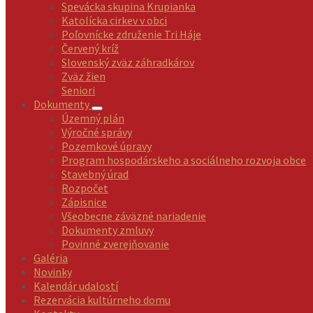
Spevácka skupina Krupianka
Katolícka cirkev v obci
Poľovnícke združenie Tri Háje
Červený kríž
Slovenský zväz záhradkárov
Zväz žien
Seniori
Dokumenty
Územný plán
Výročné správy
Pozemkové úpravy
Program hospodárskeho a sociálneho rozvoja obce
Stavebný úrad
Rozpočet
Zápisnice
Všeobecne záväzné nariadenie
Dokumenty zmluvy
Povinné zverejňovanie
Galéria
Novinky
Kalendár udalostí
Rezervácia kultúrneho domu