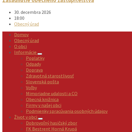
Zasadnutie obecného zastupiteľstva
30. decembra 2026
18:00
Obecný úrad
Domov
Obecný úrad
O obci
Informácie
Poplatky
Odpady
Doprava
Zdravotná starostlivosť
Slovenská pošta
Voľby
Mimoriadne udalosti a CO
Obecná knižnica
Firmy v našej obci
Podmienky spracúvania osobných údajov
Život v obci
Dobrovoľný hasičský zbor
FK Bestrent Horná Krupá