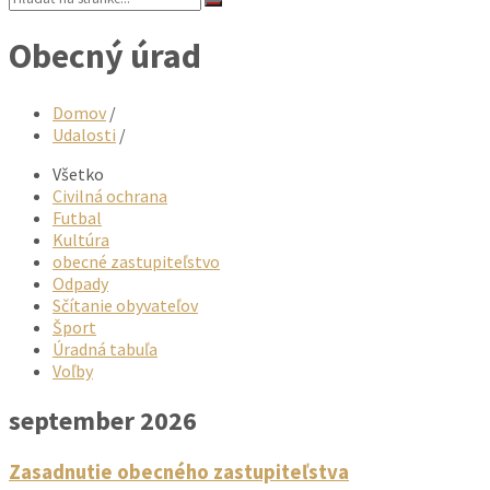
Obecný úrad
Domov
/
Udalosti
/
Všetko
Civilná ochrana
Futbal
Kultúra
obecné zastupiteľstvo
Odpady
Sčítanie obyvateľov
Šport
Úradná tabuľa
Voľby
september 2026
obecne_zastupitelstvo
Zasadnutie obecného zastupiteľstva