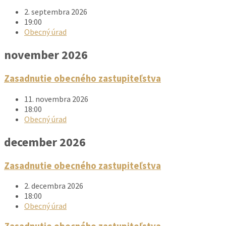
2. septembra 2026
19:00
Obecný úrad
november 2026
obecne_zastupitelstvo
Zasadnutie obecného zastupiteľstva
11. novembra 2026
18:00
Obecný úrad
december 2026
obecne_zastupitelstvo
Zasadnutie obecného zastupiteľstva
2. decembra 2026
18:00
Obecný úrad
obecne_zastupitelstvo