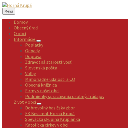
Preskočiť
Preskočiť
Preskočiť
Preskočiť
na
na
na
na
Menu
obsah
ľavý
pravý
pätičku
panel
panel
Domov
Obecný úrad
O obci
Informácie
Poplatky
Odpady
Doprava
Zdravotná starostlivosť
Slovenská pošta
Voľby
Mimoriadne udalosti a CO
Obecná knižnica
Firmy v našej obci
Podmienky spracúvania osobných údajov
Život v obci
Dobrovoľný hasičský zbor
FK Bestrent Horná Krupá
Spevácka skupina Krupianka
Katolícka cirkev v obci