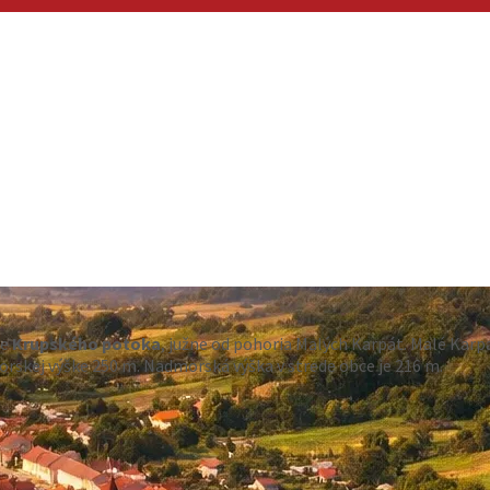
ke
Krupského potoka
, južne od pohoria Malých Karpát. Malé Karp
morskej výške 250 m. Nadmorská výška v strede obce je 216 m.