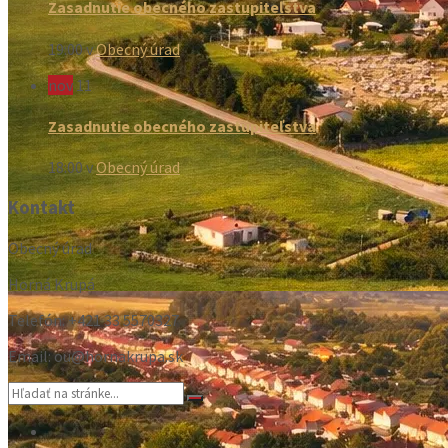
Zasadnutie obecného zastupiteľstva
19:00
v
Obecný úrad
nov
11
Zasadnutie obecného zastupiteľstva
18:00
v
Obecný úrad
Kontakt
Obecný úrad
Horná Krupá
Telefón: +421 33 5570327
Email: ou@hornakrupa.sk
Vyhľadávanie:
Email