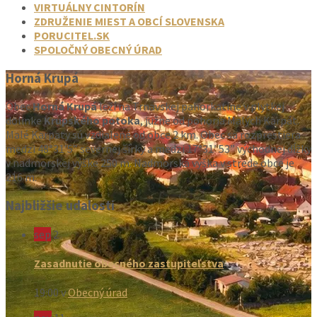
VIRTUÁLNY CINTORÍN
ZDRUŽENIE MIEST A OBCÍ SLOVENSKA
PORUCITEL.SK
SPOLOČNÝ OBECNÝ ÚRAD
Horná Krupá
Obec
Horná Krupá
leží na Trnavskej pahorkatine v plytkej
dolinke
Krupského potoka
, južne od pohoria Malých Karpát.
Malé Karpaty sú vzdialené od obce 2 km. Obec sa rozprestiera
medzi 48°31’5” severnej šírky a medzi 17°31′ 53” východnej dĺžky
v nadmorskej výške 250 m. Nadmorská výška v strede obce je
216 m.
Najbližšie udalosti
sep
2
Zasadnutie obecného zastupiteľstva
19:00
v
Obecný úrad