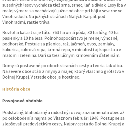
susedných lesov vychádza tiež srna, srnec, laň a diviak. Lesy iba v
malej výmere sa nachádzajú južne od obce pri háji a severne vo
Vinohradoch. Na južných stráňach Malých Karpát pod
Vinohradmi, rastie tráva.
Rozloha katastra je táto: 763 ha orná pôda, 30 ha lúky, 40 ha
pasienky a 10 ha lesa. Poľnohospodárstvo je menej výnosné,
podhorské. Pestuje sa pšenica, raž, jačmeň, ovos, zemiaky,
kukurica, cukrová repa, krmná repa, v minulosti aj kapusta a v
malom i zelenina. Darí sa tiež lúčnym krmovinám ďatelinám.
Domy sú postavené po oboch stranách cesty a tvoria tak ulicu.
Na severe obce stáli 2 mlyny a majer, ktorý vlastnilo grófstvo v
Dolnej Krupej. V strede obce je hostinec.
História obce
Povojnové obdobie
Podstatný, blahodarný a radostný rozvoj zaznamenala obec až
po oslobodení a najmä po Víťaznom februári 1948. Postupne sa
zlepšovali predovšetkým cesty. Najprv cesta do Dolnej Krupej a