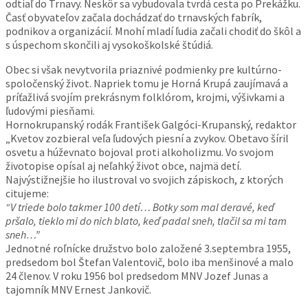
odtiaľ do Trnavy. Neskôr sa vybudovala tvrdá cesta po Prekážku.
Časť obyvateľov začala dochádzať do trnavských fabrík,
podnikov a organizácií. Mnohí mladí ľudia začali chodiť do škôl a
s úspechom skončili aj vysokoškolské štúdiá.
Obec si však nevytvorila priaznivé podmienky pre kultúrno-
spoločenský život. Napriek tomu je Horná Krupá zaujímavá a
príťažlivá svojím prekrásnym folklórom, krojmi, výšivkami a
ľudovými piesňami.
Hornokrupanský rodák František Galgóci-
Krupanský
, redaktor
„Kvetov zozbieral veľa ľudových piesní a zvykov. Obetavo šíril
osvetu a húževnato bojoval proti alkoholizmu. Vo svojom
životopise opísal aj neľahký život obce, najmä detí.
Najvýstižnejšie ho ilustroval vo svojich zápiskoch, z ktorých
citujeme:
“V triede bolo takmer 100 detí… Botky som mal deravé, keď
pršalo, tieklo mi do nich blato, keď padal sneh, tlačil sa mi tam
sneh…”
Jednotné roľnícke družstvo bolo založené 3.septembra 1955,
predsedom bol Štefan Valentovič, bolo iba menšinové a malo
24 členov. V roku 1956 bol predsedom MNV Jozef Junas a
tajomník MNV Ernest Jankovič.