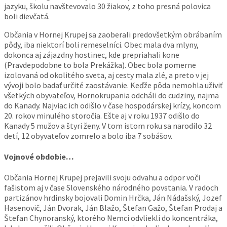
jazyku, školu navštevovalo 30 žiakov, z toho presná polovica
boli dievčatá.
Občania v Hornej Krupej sa zaoberali predovšetkým obrábaním
pôdy, iba niektorí boli remeselníci. Obec mala dva mlyny,
dokonca aj zájazdny hostinec, kde prepriahali kone
(Pravdepodobne to bola Prekážka). Obec bola pomerne
izolovaná od okolitého sveta, aj cesty mala zlé, a preto v jej
vývoji bolo badať určité zaostávanie. Keďže pôda nemohla uživiť
všetkých obyvateľov, Hornokrupania odcháli do cudziny, najmä
do Kanady. Najviac ich odišlo v čase hospodárskej krízy, koncom
20. rokov minulého storočia. Ešte aj v roku 1937 odišlo do
Kanady 5 mužov a štyri ženy. V tom istom roku sa narodilo 32
detí, 12 obyvateľov zomrelo a bolo iba 7 sobášov.
Vojnové obdobie…
Občania Hornej Krupej prejavili svoju odvahu a odpor voči
fašistom aj v čase Slovenského národného povstania. V radoch
partizánov hrdinsky bojovali Domin Hrčka, Ján Nádašský, Jozef
Hasenovič, Ján Dvorak, Ján Blažo, Štefan Gažo, Štefan Prodaj a
Štefan Chynoranský, ktorého Nemci odvliekli do koncentráka,