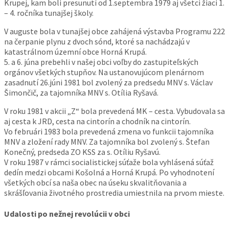
Krupej, kam boli presunutí od 1.septembra 1979 aj všetci žiaci 1.
– 4. ročníka tunajšej školy.
V auguste bola v tunajšej obce zahájená výstavba Programu 222
na čerpanie plynu z dvoch sónd, ktoré sa nachádzajú v
katastrálnom územní obce Horná Krupá.
5. a 6. júna prebehli v našej obci voľby do zastupiteľských
orgánov všetkých stupňov. Na ustanovujúcom plenárnom
zasadnutí 26.júni 1981 bol zvolený za predsedu MNV s. Václav
Šimončič, za tajomníka MNV s. Otília Ryšavá.
V roku 1981 v akcii „Z“ bola prevedená MK – cesta. Vybudovala sa
aj cesta k JRD, cesta na cintorín a chodník na cintorín.
Vo februári 1983 bola prevedená zmena vo funkcii tajomníka
MNV a zložení rady MNV. Za tajomníka bol zvolený s. Štefan
Konečný, predseda ZO KSS za s. Otíliu Ryšavú.
V roku 1987 v rámci socialistickej súťaže bola vyhlásená súťaž
dedín medzi obcami Košolná a Horná Krupá. Po vyhodnotení
všetkých obcí sa naša obec na úseku skvalitňovania a
skrášľovania životného prostredia umiestnila na prvom mieste.
Udalosti po nežnej revolúcii v obci