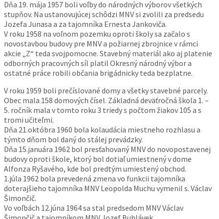
Dňa 19. mája 1957 boli voľby do národných výborov všetkých
stupňov. Na ustanovujúcej schôdzi MNV si zvolili za predsedu
Jozefa Junasa a za tajomníka Ernesta Jankoviča.
V roku 1958 na voľnom pozemku oproti školy sa začalo s
novostavbou budovy pre MNV a požiarnej zbrojnice v rámci
akcie „Z“ teda svojpomocne. Stavebný materiál ako aj platenie
odborných pracovných síl platil Okresný národný výbor a
ostatné práce robili občania brigádnicky teda bezplatne.
V roku 1959 boli prečíslované domy a všetky stavebné parcely.
Obec mala 158 domových čísel. Základná deväťročná škola 1. –
5. ročník mala v tomto roku 3 triedy s počtom žiakov 105 a s
tromi učiteľmi.
Dňa 21.októbra 1960 bola kolaudácia miestneho rozhlasu a
týmto dňom bol daný do stálej prevádzky.
Dňa 15.januára 1962 bol presťahovaný MNV do novopostavenej
budovy oproti škole, ktorý bol dotiaľ umiestnený v dome
Alfonza Ryšavého, kde bol predtým umiestený obchod.
1.júla 1962 bola prevedená zmena vo funkcii tajomníka
doterajšieho tajomníka MNV Leopolda Muchu vymenil s. Václav
Šimončič.
Vo voľbách 12.júna 1964 sa stal predsedom MNV Václav
Šimončič a tajomníkom MNV Jozef Bublávek.