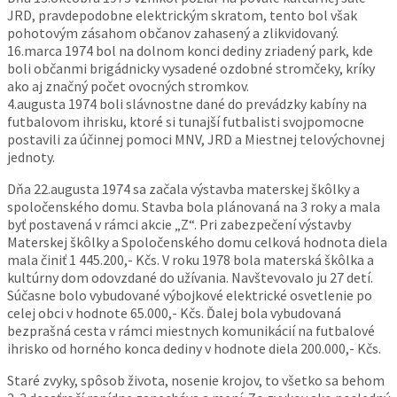
JRD, pravdepodobne elektrickým skratom, tento bol však
pohotovým zásahom občanov zahasený a zlikvidovaný.
16.marca 1974 bol na dolnom konci dediny zriadený park, kde
boli občanmi brigádnicky vysadené ozdobné stromčeky, kríky
ako aj značný počet ovocných stromkov.
4.augusta 1974 boli slávnostne dané do prevádzky kabíny na
futbalovom ihrisku, ktoré si tunajší futbalisti svojpomocne
postavili za účinnej pomoci MNV, JRD a Miestnej telovýchovnej
jednoty.
Dňa 22.augusta 1974 sa začala výstavba materskej škôlky a
spoločenského domu. Stavba bola plánovaná na 3 roky a mala
byť postavená v rámci akcie „Z“. Pri zabezpečení výstavby
Materskej škôlky a Spoločenského domu celková hodnota diela
mala činiť 1 445.200,-
Kčs. V roku 1978 bola materská škôlka a
kultúrny dom odovzdané do užívania. Navštevovalo ju 27 detí.
Súčasne bolo vybudované výbojkové elektrické osvetlenie po
celej obci v hodnote 65.000,-
Kčs. Ďalej bola vybudovaná
bezprašná cesta v rámci miestnych komunikácií na futbalové
ihrisko od horného konca dediny v hodnote diela 200.000,-
Kčs.
Staré zvyky, spôsob života, nosenie krojov, to všetko sa behom