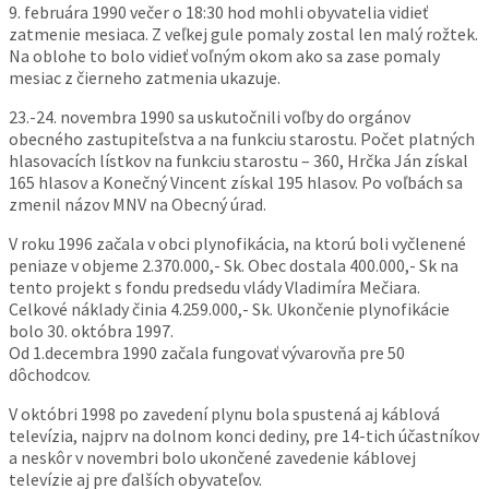
9. februára 1990 večer o 18:30 hod mohli obyvatelia vidieť
zatmenie mesiaca. Z veľkej gule pomaly zostal len malý rožtek.
Na oblohe to bolo vidieť voľným okom ako sa zase pomaly
mesiac z čierneho zatmenia ukazuje.
23.-
24. novembra 1990 sa uskutočnili voľby do orgánov
obecného zastupiteľstva a na funkciu starostu. Počet platných
hlasovacích lístkov na funkciu starostu – 360, Hrčka Ján získal
165 hlasov a Konečný Vincent získal 195 hlasov. Po voľbách sa
zmenil názov MNV na Obecný úrad.
V roku 1996 začala v obci plynofikácia, na ktorú boli vyčlenené
peniaze v objeme 2.370.000,-
Sk. Obec dostala 400.000,-
Sk na
tento projekt s fondu predsedu vlády Vladimíra Mečiara.
Celkové náklady činia 4.259.000,-
Sk. Ukončenie plynofikácie
bolo 30. októbra 1997.
Od 1.decembra 1990 začala fungovať vývarovňa pre 50
dôchodcov.
V októbri 1998 po zavedení plynu bola spustená aj káblová
televízia, najprv na dolnom konci dediny, pre 14-
tich účastníkov
a neskôr v novembri bolo ukončené zavedenie káblovej
televízie aj pre ďalších obyvateľov.