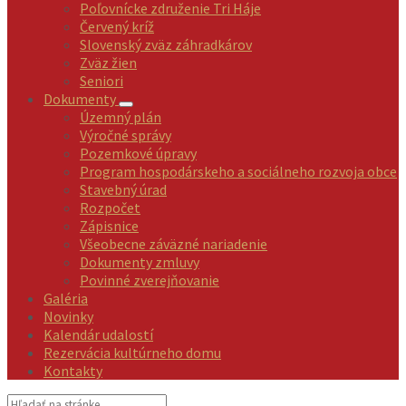
Poľovnícke združenie Tri Háje
Červený kríž
Slovenský zväz záhradkárov
Zväz žien
Seniori
Dokumenty
Územný plán
Výročné správy
Pozemkové úpravy
Program hospodárskeho a sociálneho rozvoja obce
Stavebný úrad
Rozpočet
Zápisnice
Všeobecne záväzné nariadenie
Dokumenty zmluvy
Povinné zverejňovanie
Galéria
Novinky
Kalendár udalostí
Rezervácia kultúrneho domu
Kontakty
Vyhľadávanie: