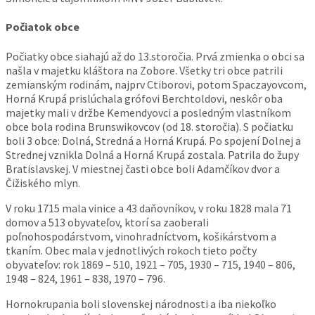
Počiatok obce
Počiatky obce siahajú až do 13.storočia. Prvá zmienka o obci sa
našla v majetku kláštora na Zobore. Všetky tri obce patrili
zemianským rodinám, najprv Ctiborovi, potom Spaczayovcom,
Horná Krupá prislúchala grófovi Berchtoldovi, neskôr oba
majetky mali v držbe Kemendyovci a posledným vlastníkom
obce bola rodina Brunswikovcov (od 18. storočia). S počiatku
boli 3 obce: Dolná, Stredná a Horná Krupá. Po spojení Dolnej a
Strednej vznikla Dolná a Horná Krupá zostala. Patrila do župy
Bratislavskej. V miestnej časti obce boli Adamčíkov dvor a
Čižiského mlyn.
V roku 1715 mala vinice a 43 daňovníkov, v roku 1828 mala 71
domov a 513 obyvateľov, ktorí sa zaoberali
poľnohospodárstvom, vinohradníctvom, košikárstvom a
tkaním. Obec mala v jednotlivých rokoch tieto počty
obyvateľov: rok 1869 – 510, 1921 – 705, 1930 – 715, 1940 – 806,
1948 – 824, 1961 – 838, 1970 – 796.
Hornokrupania boli slovenskej národnosti a iba niekoľko