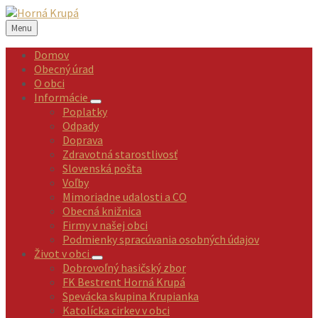
Preskočiť
Preskočiť
Preskočiť
Preskočiť
na
na
na
na
Menu
obsah
ľavý
pravý
pätičku
panel
panel
Domov
Obecný úrad
O obci
Informácie
Poplatky
Odpady
Doprava
Zdravotná starostlivosť
Slovenská pošta
Voľby
Mimoriadne udalosti a CO
Obecná knižnica
Firmy v našej obci
Podmienky spracúvania osobných údajov
Život v obci
Dobrovoľný hasičský zbor
FK Bestrent Horná Krupá
Spevácka skupina Krupianka
Katolícka cirkev v obci