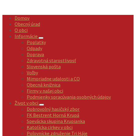
Domov
Obecný úrad
O obci
Informácie
Poplatky
Odpady
Doprava
Zdravotná starostlivosť
Slovenská pošta
Voľby
Mimoriadne udalosti a CO
Obecná knižnica
Firmy v našej obci
Podmienky spracúvania osobných údajov
Život v obci
Dobrovoľný hasičský zbor
FK Bestrent Horná Krupá
Spevácka skupina Krupianka
Katolícka cirkev v obci
Poľovnícke združenie Tri Háje