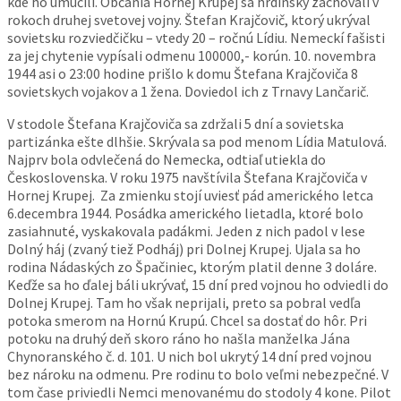
kde ho umučili. Občania Hornej Krupej sa hrdinsky zachovali v
rokoch druhej svetovej vojny. Štefan Krajčovič, ktorý ukrýval
sovietsku rozviedčičku – vtedy 20 – ročnú Lídiu. Nemeckí fašisti
za jej chytenie vypísali odmenu 100000,-
korún. 10. novembra
1944 asi o 23:00 hodine prišlo k domu Štefana Krajčoviča 8
sovietskych vojakov a 1 žena. Doviedol ich z Trnavy Lančarič.
V stodole Štefana Krajčoviča sa zdržali 5 dní a sovietska
partizánka ešte dlhšie. Skrývala sa pod menom Lídia Matulová.
Najprv bola odvlečená do Nemecka, odtiaľ utiekla do
Československa. V roku 1975 navštívila Štefana Krajčoviča v
Hornej Krupej. Za zmienku stojí uviesť pád amerického letca
6.decembra 1944. Posádka amerického lietadla, ktoré bolo
zasiahnuté, vyskakovala padákmi. Jeden z nich padol v lese
Dolný háj (zvaný tiež Podháj) pri Dolnej Krupej. Ujala sa ho
rodina Nádaských zo Špačiniec, ktorým platil denne 3 doláre.
Keďže sa ho ďalej báli ukrývať, 15 dní pred vojnou ho odviedli do
Dolnej Krupej. Tam ho však neprijali, preto sa pobral vedľa
potoka smerom na Hornú Krupú. Chcel sa dostať do hôr. Pri
potoku na druhý deň skoro ráno ho našla manželka Jána
Chynoranského č. d. 101. U nich bol ukrytý 14 dní pred vojnou
bez nároku na odmenu. Pre rodinu to bolo veľmi nebezpečné. V
tom čase priviedli Nemci menovanému do stodoly 4 kone. Pilot