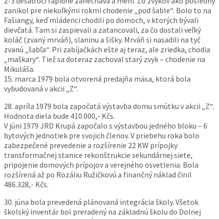
2-
3 desaťročí rapídne zanecháva a mení. Zo zvykov ako posledný
zanikol pre niekoľkými rokmi chodenie „pod šable“. Bolo to na
Fašiangy, keď mládenci chodili po domoch, v ktorých bývali
dievčatá. Tam si zaspievali a zatancovali, za čo dostali veľký
koláč (zvaný mrváň), slaninu a šišky. Mrváň si nasadili na tyč
zvanú „šabľa“. Pri zabíjačkách ešte aj teraz, ale zriedka, chodia
„maškary“. Tiež sa doteraz zachoval starý zvyk – chodenie na
Mikuláša.
15. marca 1979 bola otvorená predajňa mäsa, ktorá bola
vybudovaná v akcii „Z“.
28. apríla 1979 bola započatá výstavba domu smútku v akcii „Z“.
Hodnota diela bude 410.000,-
Kčs.
V júni 1979 JRD Krupá započalo s výstavbou jedného bloku – 6
bytových jednotiek pre svojich členov. V priebehu roka bolo
zabezpečené prevedenie a rozšírenie 22 KW prípojky
transformačnej stanice rekonštrukcie sekundárnej siete,
pripojenie domových prípojov a verejného osvetlenia. Bola
rozšírená až po Rozáliu Ružičkovú a finančný náklad činil
486.328,-
Kčs.
30. júna bola prevedená plánovaná integrácia školy. Všetok
školský inventár bol preradený na základnú školu do Dolnej