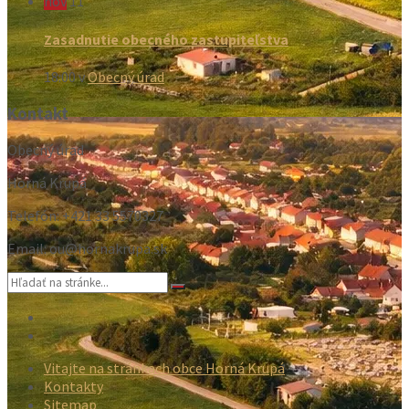
nov
11
Zasadnutie obecného zastupiteľstva
18:00
v
Obecný úrad
Kontakt
Obecný úrad
Horná Krupá
Telefón: +421 33 5570327
Email: ou@hornakrupa.sk
Vyhľadávanie:
Email
Facebook
Vitajte na stránkach obce Horná Krupá
Kontakty
Sitemap