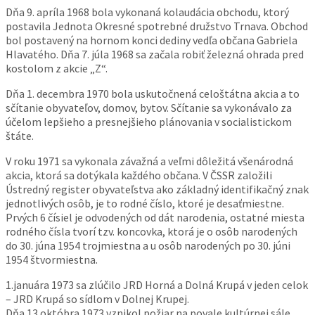
Dňa 9. apríla 1968 bola vykonaná kolaudácia obchodu, ktorý
postavila Jednota Okresné spotrebné družstvo Trnava. Obchod
bol postavený na hornom konci dediny vedľa občana Gabriela
Hlavatého. Dňa 7. júla 1968 sa začala robiť železná ohrada pred
kostolom z akcie „Z“.
Dňa 1. decembra 1970 bola uskutočnená celoštátna akcia a to
sčítanie obyvateľov, domov, bytov. Sčítanie sa vykonávalo za
účelom lepšieho a presnejšieho plánovania v socialistickom
štáte.
V roku 1971 sa vykonala závažná a veľmi dôležitá všenárodná
akcia, ktorá sa dotýkala každého občana. V ČSSR založili
Ústredný register obyvateľstva ako základný identifikačný znak
jednotlivých osôb, je to rodné číslo, ktoré je desaťmiestne.
Prvých 6 čísiel je odvodených od dát narodenia, ostatné miesta
rodného čísla tvorí tzv. koncovka, ktorá je o osôb narodených
do 30. júna 1954 trojmiestna a u osôb narodených po 30. júni
1954 štvormiestna.
1.januára 1973 sa zlúčilo JRD Horná a Dolná Krupá v jeden celok
– JRD Krupá so sídlom v Dolnej Krupej.
Dňa 13.októbra 1973 vznikol požiar na povale kultúrnej sále