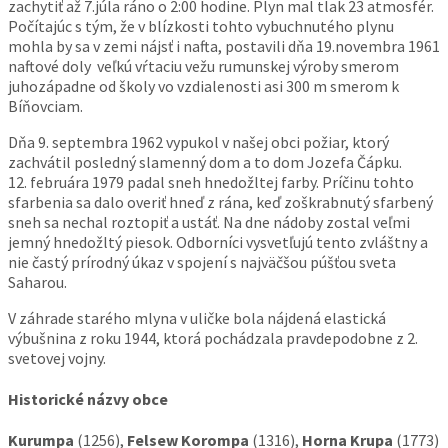
zachytiť až 7.júla ráno o 2:00 hodine. Plyn mal tlak 23 atmosfér.
Počítajúc s tým, že v blízkosti tohto vybuchnutého plynu
mohla by sa v zemi nájsť i nafta, postavili dňa 19.novembra 1961
naftové doly veľkú vŕtaciu vežu rumunskej výroby smerom
juhozápadne od školy vo vzdialenosti asi 300 m smerom k
Bíňovciam.
Dňa 9. septembra 1962 vypukol v našej obci požiar, ktorý
zachvátil posledný slamenný dom a to dom Jozefa Čápku.
12. februára 1979 padal sneh hnedožltej farby. Príčinu tohto
sfarbenia sa dalo overiť hneď z rána, keď zoškrabnutý sfarbený
sneh sa nechal roztopiť a ustáť. Na dne nádoby zostal veľmi
jemný hnedožltý piesok. Odborníci vysvetľujú tento zvláštny a
nie častý prírodný úkaz v spojení s najväčšou púšťou sveta
Saharou.
V záhrade starého mlyna v uličke bola nájdená elastická
výbušnina z roku 1944, ktorá pochádzala pravdepodobne z 2.
svetovej vojny.
Historické názvy obce
Kurumpa
(1256),
Felsew Korompa
(1316),
Horna Krupa
(1773)