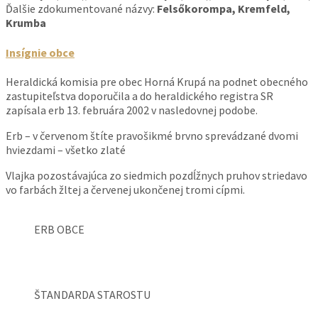
Ďalšie zdokumentované názvy:
Felsőkorompa, Kremfeld,
Krumba
Insígnie obce
Heraldická komisia pre obec Horná Krupá na podnet obecného
zastupiteľstva doporučila a do heraldického registra SR
zapísala erb 13. februára 2002 v nasledovnej podobe.
Erb – v červenom štíte pravošikmé brvno sprevádzané dvomi
hviezdami – všetko zlaté
Vlajka pozostávajúca zo siedmich pozdĺžnych pruhov striedavo
vo farbách žltej a červenej ukončenej tromi cípmi.
ERB OBCE
ŠTANDARDA STAROSTU