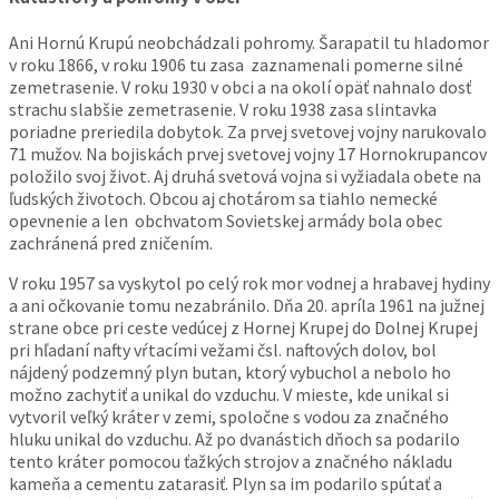
Ani Hornú Krupú neobchádzali pohromy. Šarapatil tu hladomor
v roku 1866, v roku 1906 tu zasa zaznamenali pomerne silné
zemetrasenie. V roku 1930 v obci a na okolí opäť nahnalo dosť
strachu slabšie zemetrasenie. V roku 1938 zasa slintavka
poriadne preriedila dobytok. Za prvej svetovej vojny narukovalo
71 mužov. Na bojiskách prvej svetovej vojny 17 Hornokrupancov
položilo svoj život. Aj druhá svetová vojna si vyžiadala obete na
ľudských životoch. Obcou aj chotárom sa tiahlo nemecké
opevnenie a len obchvatom Sovietskej armády bola obec
zachránená pred zničením.
V roku 1957 sa vyskytol po celý rok mor vodnej a hrabavej hydiny
a ani očkovanie tomu nezabránilo. Dňa 20. apríla 1961 na južnej
strane obce pri ceste vedúcej z Hornej Krupej do Dolnej Krupej
pri hľadaní nafty vŕtacími vežami čsl. naftových dolov, bol
nájdený podzemný plyn butan, ktorý vybuchol a nebolo ho
možno zachytiť a unikal do vzduchu. V mieste, kde unikal si
vytvoril veľký kráter v zemi, spoločne s vodou za značného
hluku unikal do vzduchu. Až po dvanástich dňoch sa podarilo
tento kráter pomocou ťažkých strojov a značného nákladu
kameňa a cementu zatarasiť. Plyn sa im podarilo spútať a