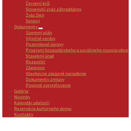
Červený kríž
Slovenský zväz záhradkárov
Zväz žien
Seniori
Dokumenty
Územný plán
Výročné správy
Pozemkové úpravy
Program hospodárskeho a sociálneho rozvoja obce
Stavebný úrad
Rozpočet
Zápisnice
Všeobecne záväzné nariadenie
Dokumenty zmluvy
Povinné zverejňovanie
Galéria
Novinky
Kalendár udalostí
Rezervácia kultúrneho domu
Kontakty