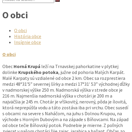
O obci
O obci
História obce
Insígnie obce
O obci
Obec
Horná Krupá
leží na Trnavskej pahorkatine v plytkej
dolinke
Krupského potoka
, južne od pohoria Malých Karpát.
Malé Karpaty sú vzdialené od obce 2 km. Obec sa rozprestiera
medzi 48°31’5” severnej šírky a medzi 17°31′ 53” východnej dĺžky
v nadmorskej výške 250 m. Nadmorská výška v strede obce je
216 m. Najmenšia nadmorská výška v chotári je 200 m a
najväčšia je 245 m. Chotár je vŕškovitý, nerovný, pôda je ílovitá,
ktorá neprepúšťa vodu a táto zostáva iba pri vrchu. Obec susedí
s obcami: na severe s Naháčom, na juhu s Dolnou Krupou, na
východe s Horným Dubovým a na západe s Bíňovcami. Na západ
od obce tečie Bíňovský potok. Podnebie je mierne. Z poľných
zvierat v našom chotári žije zajac, jarabica a bažant. Občas zo