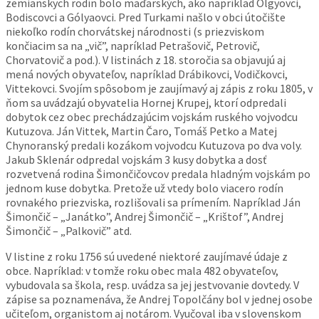
zemianskych rodín bolo maďarských, ako napríklad Olgyovci
,
Bodiscovci
a Gólyaovci
. Pred Turkami našlo v obci útočište
niekoľko rodín chorvátskej národnosti (s priezviskom
končiacim sa na „vič”, napríklad Petrašovič, Petrovič,
Chorvatovič a pod.). V listinách z 18. storočia sa objavujú aj
mená nových obyvateľov, napríklad Drábikovci, Vodičkovci,
Vittekovci. Svojím spôsobom je zaujímavý aj zápis z roku 1805, v
ňom sa uvádzajú obyvatelia Hornej Krupej, ktorí odpredali
dobytok cez obec prechádzajúcim vojskám ruského vojvodcu
Kutuzova. Ján Vittek, Martin Čaro, Tomáš Petko a Matej
Chynoranský predali kozákom vojvodcu Kutuzova po dva voly.
Jakub Sklenár odpredal vojskám 3 kusy dobytka a dosť
rozvetvená rodina Šimončičovcov predala hladným vojskám po
jednom kuse dobytka. Pretože už vtedy bolo viacero rodín
rovnakého priezviska, rozlišovali sa prímením. Napríklad Ján
Šimončič –
„Janátko”, Andrej Šimončič –
„Krištof”, Andrej
Šimončič –
„Palkovič” atd.
V listine z roku 1756 sú uvedené niektoré zaujímavé údaje z
obce. Napríklad: v tomže roku obec mala 482 obyvateľov,
vybudovala sa škola, resp. uvádza sa jej jestvovanie dovtedy. V
zápise sa poznamenáva, že Andrej Topolčány bol v jednej osobe
učiteľom, organistom aj notárom. Vyučoval iba v slovenskom