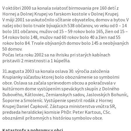
V októbri 2000 sa konala sviatosť birmovania pre 160 detí z
Hornej a Dolnej Krupej vo farskom kostole v Dolnej Krupej.
V máji 2001 sa uskutočnilo sčítanie obyvateľov, domov a bytov. V
našej obci bolo trvale bývajúcich 538 občanov, vo veku od 0 – 14
bolo 101 občanov, mužov od 15 – 59 rokov bolo 165, žien od 15 –
54 rokov bolo 148, mužov nad 60 rokov bolo 40 a žien nad 55
rokov bolo 84. Trvale obývaných domov bolo 145 a neobývaných
50 domov.
Počas leta roku 2002 sa na ihrisku pri starých kabínach
pristavili 2 miestnosti a 1 kúpeľňa.
31.augusta 2003 sa konala oslava 30. výročia založenia
Krupianky súčasťou ktorej bolo oboznámenie so symbolmi
obce. Oslava sa začala sprievodom obcou a pokračovala v
kultúrnom dome vystúpením speváckych skupín z Dolného
Dubového, Kátloviec, Zemianskych sadov, Jaslovských Bohuníc,
Šoporne a Smoleníc. Vystúpenie spestril rodák z Hornej
Krupej
Daniel Čapkovič
. Zástupca ministerstva vnútra SR,
predseda heraldickej komisie PhDr. Peter Kartous, CSc.
oboznámil prítomných s históriou symbolov obce.
Katastrofy a pohromy v obci