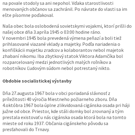
na povale stodoly sa ani nepohol. Vďaka starostlivosti
menovaných občanov sa zachránil. Po návrate do vlasti sa im
ešte písomne poďakoval.
Naša obec bola oslobodená sovietskymi vojakmi, ktorí prišli do
našej obce dňa 3.apríla 1945 o 03:00 hodine ráno.
V novembri 1945 bola prevedená výmena peňazí a boli tiež
prihlasované viazané vklady a majetky. Podľa nariadenia o
konfiškácii majetku zradcov a kolaborantov nebol majetok
zhabaní nikomu. Iba zbytkový statok Viktora Adamčíka bol
rozparcelovaný medzi jednotlivých malých roľníkov a
robotníkov. Ľudovým súdom nebol potrestaný nikto.
Obdobie socialistickej výstavby
Dňa 27.augusta 1967 bola v obci poriadaná slávnosť z
príležitosti 40 výročia Miestneho požiarneho zboru. Dňa
4.októbra 1967 bola úplne
zlikvidovaná cigánska osada
pri háji
južne od obce. Priestor, kde stáli domky bol zrovnaný a tým
prestala existovať u nás cigánska osada ktorá bola na tomto
mieste od roku 1937. Občania cigánskeho pôvodu sa
presťahovali do Trnavy.