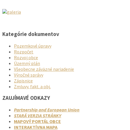
Kategórie dokumentov
Pozemkové úpravy
Rozpočet
Rozvoj obce
Územný plán
Všeobecne záväzné nariadenie
Výročné správy
Zápisnice
Zmluvy, fakt. a obj.
ZAUJÍMAVÉ ODKAZY
Partnership and European Union
STARÁ VERZIA STRÁNKY
MAPOVÝ PORTÁL OBCE
INTERAKTÍVNA MAPA