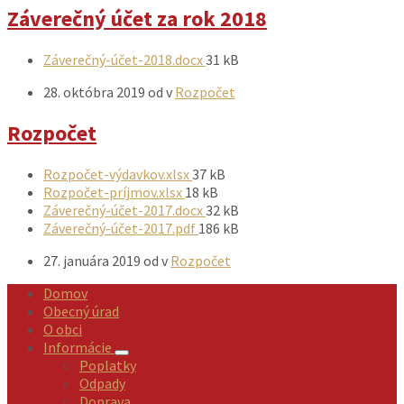
Záverečný účet za rok 2018
Prílohy
Veľkosť
Záverečný-účet-2018.docx
31 kB
súboru:
28. októbra 2019
od
v
Rozpočet
Rozpočet
Prílohy
Veľkosť
Rozpočet-výdavkov.xlsx
37 kB
Veľkosť
súboru:
Rozpočet-príjmov.xlsx
18 kB
súboru:
Veľkosť
Záverečný-účet-2017.docx
32 kB
Veľkosť
súboru:
Záverečný-účet-2017.pdf
186 kB
súboru:
27. januára 2019
od
v
Rozpočet
Domov
Obecný úrad
O obci
Informácie
Poplatky
Odpady
Doprava