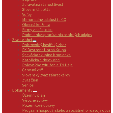
Zdravotná starostlivosť
Slovenská pošta
Voľby
Mimoriadne udalosti a CO
Obecná knižnica
Firmy v našej obci
Podmienky spracúvania osobných údajov
Život v obci
Dobrovoľný hasičský zbor
FK Bestrent Horná Krupá
Spevácka skupina Krupianka
Katolícka cirkev v obci
Poľovnícke združenie Tri Háje
Červený kríž
Slovenský zväz záhradkárov
Zväz žien
Seniori
Dokumenty
Územný plán
Výročné správy
Pozemkové úpravy
Program hospodárskeho a sociálneho rozvoja obce