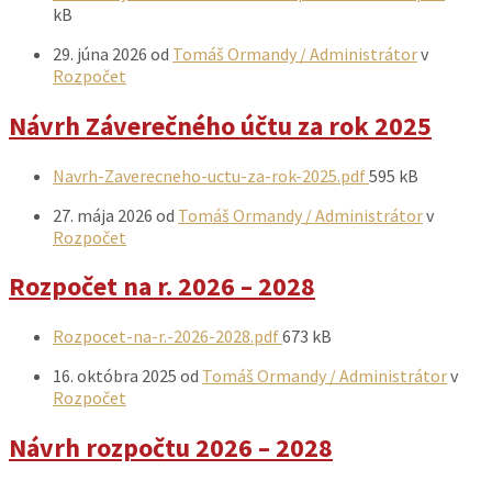
súboru
kB
29. júna 2026
od
Tomáš Ormandy / Administrátor
v
Rozpočet
Návrh Záverečného účtu za rok 2025
Prílohy
Veľkosť
Navrh-Zaverecneho-uctu-za-rok-2025.pdf
595 kB
súboru:
27. mája 2026
od
Tomáš Ormandy / Administrátor
v
Rozpočet
Rozpočet na r. 2026 – 2028
Prílohy
Veľkosť
Rozpocet-na-r.-2026-2028.pdf
673 kB
súboru:
16. októbra 2025
od
Tomáš Ormandy / Administrátor
v
Rozpočet
Návrh rozpočtu 2026 – 2028