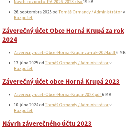
Prílohy
Veľkosť
Navrh-rozpoctu-PV-2026-2028.xlsx
19 kB
súboru:
26. septembra 2025
od
Tomáš Ormandy / Administrátor
v
Rozpočet
Záverečný účet Obce Horná Krupá za rok
2024
Prílohy
Veľkos
Zaverecny-ucet-Obce-Horna-Krupa-za-rok-2024.pdf
6 MB
súbor
13. júna 2025
od
Tomáš Ormandy / Administrátor
v
Rozpočet
Záverečný účet obce Horná Krupá 2023
Prílohy
Veľkosť
Zaverecny-ucet-Obce-Horna-Krupa-2023.pdf
6 MB
súboru:
10. júna 2024
od
Tomáš Ormandy / Administrátor
v
Rozpočet
Návrh záverečného účtu 2023