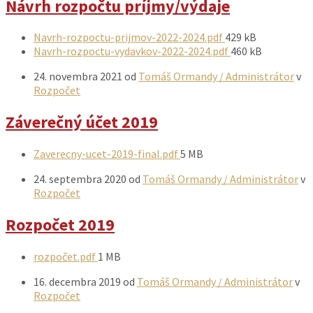
Návrh rozpočtu príjmy/výdaje
Prílohy
Veľkosť
Navrh-rozpoctu-prijmov-2022-2024.pdf
429 kB
súboru:
Veľkosť
Navrh-rozpoctu-vydavkov-2022-2024.pdf
460 kB
súboru:
24. novembra 2021
od
Tomáš Ormandy / Administrátor
v
Rozpočet
Záverečný účet 2019
Prílohy
Veľkosť
Zaverecny-ucet-2019-final.pdf
5 MB
súboru:
24. septembra 2020
od
Tomáš Ormandy / Administrátor
v
Rozpočet
Rozpočet 2019
Prílohy
Veľkosť
rozpočet.pdf
1 MB
súboru:
16. decembra 2019
od
Tomáš Ormandy / Administrátor
v
Rozpočet