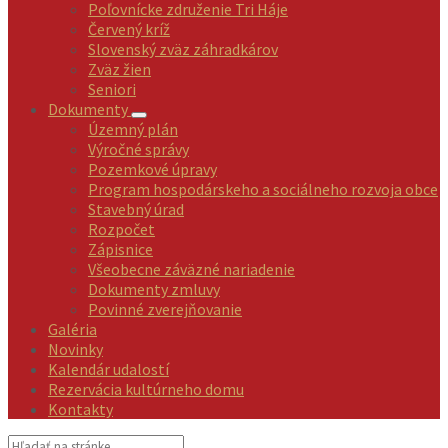
Poľovnícke združenie Tri Háje
Červený kríž
Slovenský zväz záhradkárov
Zväz žien
Seniori
Dokumenty
Územný plán
Výročné správy
Pozemkové úpravy
Program hospodárskeho a sociálneho rozvoja obce
Stavebný úrad
Rozpočet
Zápisnice
Všeobecne záväzné nariadenie
Dokumenty zmluvy
Povinné zverejňovanie
Galéria
Novinky
Kalendár udalostí
Rezervácia kultúrneho domu
Kontakty
Vyhľadávanie: