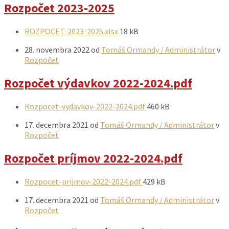
Rozpočet 2023-2025
Prílohy
Veľkosť
ROZPOCET-2023-2025.xlsx
18 kB
súboru:
28. novembra 2022
od
Tomáš Ormandy / Administrátor
v
Rozpočet
Rozpočet výdavkov 2022-2024.pdf
Prílohy
Veľkosť
Rozpocet-vydavkov-2022-2024.pdf
460 kB
súboru:
17. decembra 2021
od
Tomáš Ormandy / Administrátor
v
Rozpočet
Rozpočet príjmov 2022-2024.pdf
Prílohy
Veľkosť
Rozpocet-prijmov-2022-2024.pdf
429 kB
súboru:
17. decembra 2021
od
Tomáš Ormandy / Administrátor
v
Rozpočet