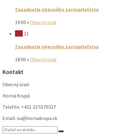
Zasadnutie obecného zastupiteľstva
19:00
v
Obecný úrad
nov
11
Zasadnutie obecného zastupiteľstva
18:00
v
Obecný úrad
Kontakt
Obecný úrad
Horná Krupá
Telefón: +421 33 5570327
Email: ou@hornakrupa.sk
Vyhľadávanie: