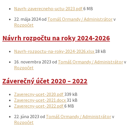
Prílohy
Veľkosť
Navrh-zaverecneho-uctu-2023.pdf
6 MB
súboru:
22. mája 2024
od
Tomáš Ormandy / Administrátor
v
Rozpočet
Návrh rozpočtu na roky 2024-2026
Prílohy
Veľkosť
Navrh-rozpoctu-na-roky-2024-2026.xlsx
18 kB
súboru:
16. novembra 2023
od
Tomáš Ormandy / Administrátor
v
Rozpočet
Záverečný účet 2020 – 2022
Prílohy
Veľkosť
Zaverecny-ucet-2020.pdf
339 kB
súboru:
Veľkosť
Zaverecny-ucet-2021.docx
31 kB
Veľkosť
súboru:
Zaverecny-ucet-2022.pdf
6 MB
súboru:
22. júna 2023
od
Tomáš Ormandy / Administrátor
v
Rozpočet