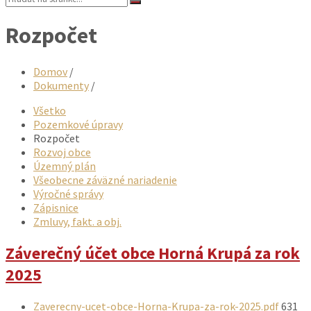
Rozpočet
Domov
/
Dokumenty
/
Všetko
Pozemkové úpravy
Rozpočet
Rozvoj obce
Územný plán
Všeobecne záväzné nariadenie
Výročné správy
Zápisnice
Zmluvy, fakt. a obj.
Záverečný účet obce Horná Krupá za rok
2025
Prílohy
Veľkos
Zaverecny-ucet-obce-Horna-Krupa-za-rok-2025.pdf
631