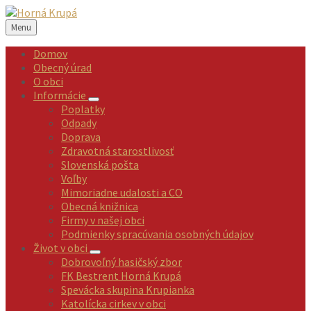
Preskočiť
Preskočiť
Preskočiť
Preskočiť
na
na
na
na
Menu
obsah
ľavý
pravý
pätičku
panel
panel
Domov
Obecný úrad
O obci
Informácie
Poplatky
Odpady
Doprava
Zdravotná starostlivosť
Slovenská pošta
Voľby
Mimoriadne udalosti a CO
Obecná knižnica
Firmy v našej obci
Podmienky spracúvania osobných údajov
Život v obci
Dobrovoľný hasičský zbor
FK Bestrent Horná Krupá
Spevácka skupina Krupianka
Katolícka cirkev v obci