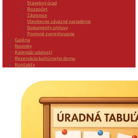
Stavebný úrad
Rozpočet
Zápisnice
Všeobecne záväzné nariadenie
Dokumenty zmluvy
Povinné zverejňovanie
Galéria
Novinky
Kalendár udalostí
Rezervácia kultúrneho domu
Kontakty