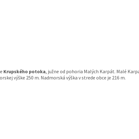
ke
Krupského potoka
, južne od pohoria Malých Karpát. Malé Karp
morskej výške 250 m. Nadmorská výška v strede obce je 216 m.