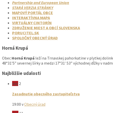
Partnership and European Union
STARÁ VERZIA STRÁNKY
MAPOVÝ PORTÁL OBCE
INTERAKTÍVNA MAPA
VIRTUÁLNY CINTORÍN
ZDRUŽENIE MIEST A OBCÍ SLOVENSKA
PORUCITEL.SK
SPOLOČNÝ OBECNÝ ÚRAD
Horná Krupá
Obec
Horná Krupá
leží na Trnavskej pahorkatine v plytkej dolin
48°31’5” severnej šírky a medzi 17°31′ 53” východnej dĺžky v nad
Najbližšie udalosti
sep
2
Zasadnutie obecného zastupiteľstva
19:00
v
Obecný úrad