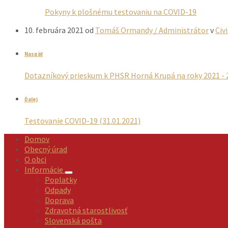
Pokyny k plošnému testovaniu na COVID-19
10. februára 2021
od
Tomáš Ormandy / Administrátor
v
Civ
Naspäť
Dotazníkový prieskum k PHSR Horná Krupá na roky 2021 - 
Ďalej
Testovanie COVID-19 (31.01.2021)
Domov
Obecný úrad
O obci
Informácie
Poplatky
Odpady
Doprava
Zdravotná starostlivosť
Slovenská pošta