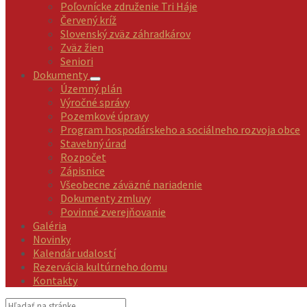
Poľovnícke združenie Tri Háje
Červený kríž
Slovenský zväz záhradkárov
Zväz žien
Seniori
Dokumenty
Územný plán
Výročné správy
Pozemkové úpravy
Program hospodárskeho a sociálneho rozvoja obce
Stavebný úrad
Rozpočet
Zápisnice
Všeobecne záväzné nariadenie
Dokumenty zmluvy
Povinné zverejňovanie
Galéria
Novinky
Kalendár udalostí
Rezervácia kultúrneho domu
Kontakty
Vyhľadávanie: