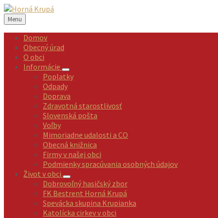
Preskočiť
Preskočiť
Preskočiť
Preskočiť
na
na
na
na
Menu
obsah
ľavý
pravý
pätičku
panel
panel
Domov
Obecný úrad
O obci
Informácie
Poplatky
Odpady
Doprava
Zdravotná starostlivosť
Slovenská pošta
Voľby
Mimoriadne udalosti a CO
Obecná knižnica
Firmy v našej obci
Podmienky spracúvania osobných údajov
Život v obci
Dobrovoľný hasičský zbor
FK Bestrent Horná Krupá
Spevácka skupina Krupianka
Katolícka cirkev v obci