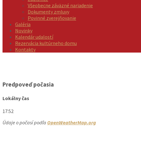
Všeobecne záväzné nariadenie
Dokumenty zmluvy
Povinné zverejňovanie
Galéria
Novinky
Kalendár udalostí
Rezervácia kultúrneho domu
Kontakty
Predpoveď počasia
Lokálny čas
17:52
Údaje o počasí podľa
OpenWeatherMap.org