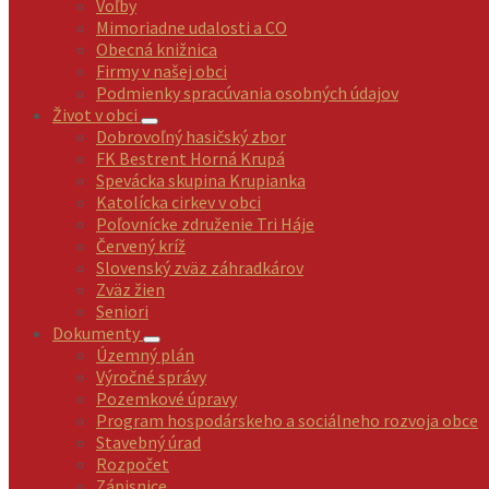
Voľby
Mimoriadne udalosti a CO
Obecná knižnica
Firmy v našej obci
Podmienky spracúvania osobných údajov
Život v obci
Dobrovoľný hasičský zbor
FK Bestrent Horná Krupá
Spevácka skupina Krupianka
Katolícka cirkev v obci
Poľovnícke združenie Tri Háje
Červený kríž
Slovenský zväz záhradkárov
Zväz žien
Seniori
Dokumenty
Územný plán
Výročné správy
Pozemkové úpravy
Program hospodárskeho a sociálneho rozvoja obce
Stavebný úrad
Rozpočet
Zápisnice