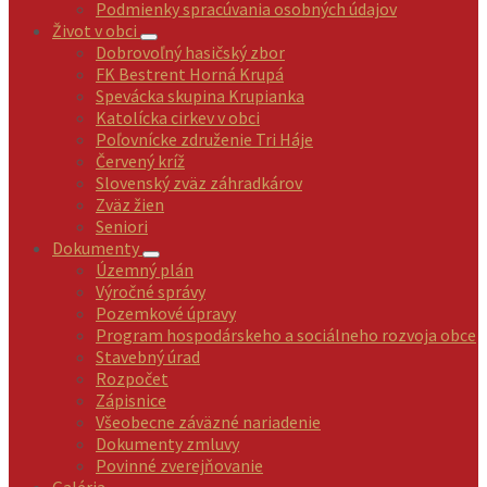
Podmienky spracúvania osobných údajov
Život v obci
Dobrovoľný hasičský zbor
FK Bestrent Horná Krupá
Spevácka skupina Krupianka
Katolícka cirkev v obci
Poľovnícke združenie Tri Háje
Červený kríž
Slovenský zväz záhradkárov
Zväz žien
Seniori
Dokumenty
Územný plán
Výročné správy
Pozemkové úpravy
Program hospodárskeho a sociálneho rozvoja obce
Stavebný úrad
Rozpočet
Zápisnice
Všeobecne záväzné nariadenie
Dokumenty zmluvy
Povinné zverejňovanie
Galéria