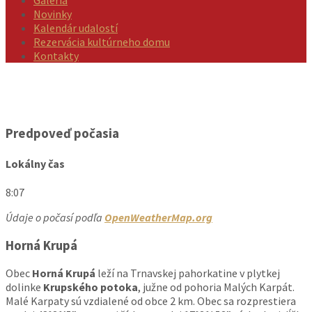
Novinky
Kalendár udalostí
Rezervácia kultúrneho domu
Kontakty
Predpoveď počasia
Lokálny čas
8:07
Údaje o počasí podľa
OpenWeatherMap.org
Horná Krupá
Obec
Horná Krupá
leží na Trnavskej pahorkatine v plytkej
dolinke
Krupského potoka
, južne od pohoria Malých Karpát.
Malé Karpaty sú vzdialené od obce 2 km. Obec sa rozprestiera