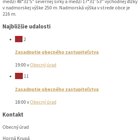
medzi 48°31’5” severnej šírky a medzi 17°31′ 53” východnej dĺžky
v nadmorskej výške 250 m. Nadmorská výška v strede obce je
216 m.
Najbližšie udalosti
sep
2
Zasadnutie obecného zastupiteľstva
19:00
v
Obecný úrad
nov
11
Zasadnutie obecného zastupiteľstva
18:00
v
Obecný úrad
Kontakt
Obecný úrad
Horná Krupá