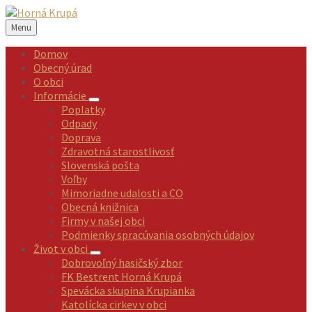
Preskočiť
Preskočiť
Preskočiť
Preskočiť
na
na
na
na
Menu
obsah
ľavý
pravý
pätičku
panel
panel
Domov
Obecný úrad
O obci
Informácie
Poplatky
Odpady
Doprava
Zdravotná starostlivosť
Slovenská pošta
Voľby
Mimoriadne udalosti a CO
Obecná knižnica
Firmy v našej obci
Podmienky spracúvania osobných údajov
Život v obci
Dobrovoľný hasičský zbor
FK Bestrent Horná Krupá
Spevácka skupina Krupianka
Katolícka cirkev v obci