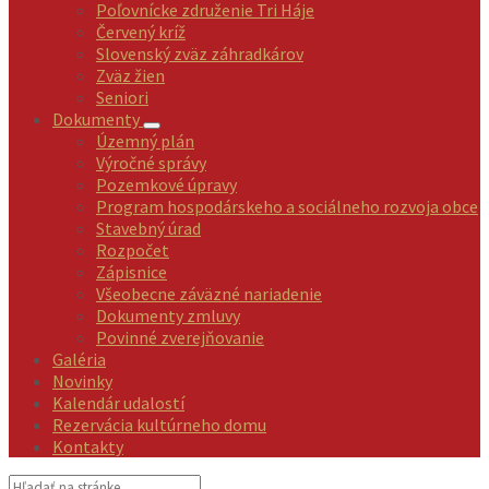
Poľovnícke združenie Tri Háje
Červený kríž
Slovenský zväz záhradkárov
Zväz žien
Seniori
Dokumenty
Územný plán
Výročné správy
Pozemkové úpravy
Program hospodárskeho a sociálneho rozvoja obce
Stavebný úrad
Rozpočet
Zápisnice
Všeobecne záväzné nariadenie
Dokumenty zmluvy
Povinné zverejňovanie
Galéria
Novinky
Kalendár udalostí
Rezervácia kultúrneho domu
Kontakty
Vyhľadávanie: