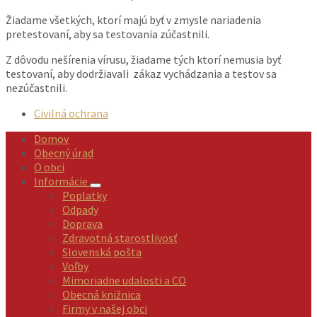
Žiadame všetkých, ktorí majú byť v zmysle nariadenia
pretestovaní, aby sa testovania zúčastnili.
Z dôvodu nešírenia vírusu, žiadame tých ktorí nemusia byť
testovaní, aby dodržiavali zákaz vychádzania a testov sa
nezúčastnili.
Civilná ochrana
Domov
Obecný úrad
O obci
Informácie
Poplatky
Odpady
Doprava
Zdravotná starostlivosť
Slovenská pošta
Voľby
Mimoriadne udalosti a CO
Obecná knižnica
Firmy v našej obci