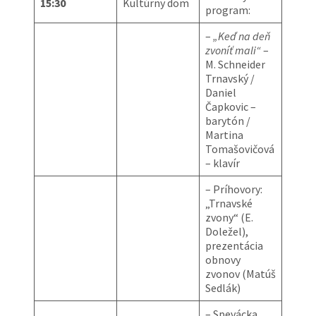
15:30
Kultúrny dom
program:
–
„Keď na deň
zvoníť mali“
–
M. Schneider
Trnavský /
Daniel
Čapkovic –
barytón /
Martina
Tomašovičová
– klavír
– Príhovory:
„Trnavské
zvony“ (E.
Doležel),
prezentácia
obnovy
zvonov (Matúš
Sedlák)
– Spevácka