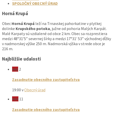
SPOLOČNÝ OBECNÝ ÚRAD
Horná Krupá
Obec
Horná Krupá
leží na Trnavskej pahorkatine v plytkej
dolinke
Krupského potoka
, južne od pohoria Malých Karpát.
Malé Karpaty sú vzdialené od obce 2 km. Obec sa rozprestiera
medzi 48°31’5” severnej šírky a medzi 17°31′ 53” východnej dĺžky
v nadmorskej výške 250 m. Nadmorská výška v strede obce je
216 m.
Najbližšie udalosti
sep
2
Zasadnutie obecného zastupiteľstva
19:00
v
Obecný úrad
nov
11
Zasadnutie obecného zastupiteľstva