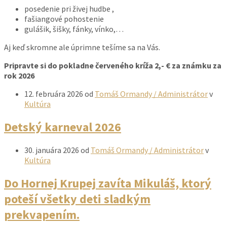
posedenie pri živej hudbe ,
fašiangové pohostenie
gulášik, šišky, fánky, vínko,…
Aj keď skromne ale úprimne tešíme sa na Vás.
Pripravte si do pokladne červeného kríža 2,- € za známku za
rok 2026
12. februára 2026
od
Tomáš Ormandy / Administrátor
v
Kultúra
Detský karneval 2026
30. januára 2026
od
Tomáš Ormandy / Administrátor
v
Kultúra
Do Hornej Krupej zavíta Mikuláš, ktorý
poteší všetky deti sladkým
prekvapením.