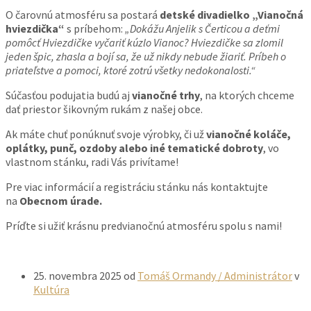
O čarovnú atmosféru sa postará
detské divadielko „Vianočná
hviezdička“
s príbehom:
„Dokážu Anjelik s Čerticou a deťmi
pomôcť Hviezdičke vyčariť kúzlo Vianoc? Hviezdičke sa zlomil
jeden špic, zhasla a bojí sa, že už nikdy nebude žiariť. Príbeh o
priateľstve a pomoci, ktoré zotrú všetky nedokonalosti.“
Súčasťou podujatia budú aj
vianočné trhy
, na ktorých chceme
dať priestor šikovným rukám z našej obce.
Ak máte chuť ponúknuť svoje výrobky, či už
vianočné koláče,
oplátky, punč, ozdoby alebo iné tematické dobroty
, vo
vlastnom stánku, radi Vás privítame!
Pre viac informácií a registráciu stánku nás kontaktujte
na
Obecnom úrade.
Príďte si užiť krásnu predvianočnú atmosféru spolu s nami!
25. novembra 2025
od
Tomáš Ormandy / Administrátor
v
Kultúra