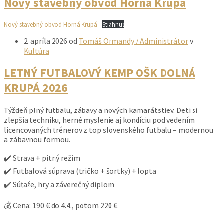
Nový stavebný obvod Horná Krupá
Nový stavebný obvod Horná Krupá
Stiahnuť
2. apríla 2026
od
Tomáš Ormandy / Administrátor
v
Kultúra
LETNÝ FUTBALOVÝ KEMP OŠK DOLNÁ
KRUPÁ 2026
Týždeň plný futbalu, zábavy a nových kamarátstiev. Deti si
zlepšia techniku, herné myslenie aj kondíciu pod vedením
licencovaných trénerov z top slovenského futbalu – modernou
a zábavnou formou.
✔️ Strava + pitný režim
✔️ Futbalová súprava (tričko + šortky) + lopta
✔️ Súťaže, hry a záverečný diplom
💰 Cena: 190 € do 4.4., potom 220 €