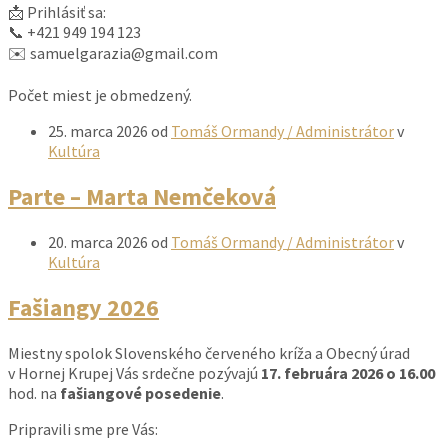
📩 Prihlásiť sa:
📞 +421 949 194 123
✉️ samuelgarazia@gmail.com
Počet miest je obmedzený.
25. marca 2026
od
Tomáš Ormandy / Administrátor
v
Kultúra
Parte – Marta Nemčeková
20. marca 2026
od
Tomáš Ormandy / Administrátor
v
Kultúra
Fašiangy 2026
Miestny spolok Slovenského červeného kríža a Obecný úrad
v Hornej Krupej Vás srdečne pozývajú
17. februára 2026 o 16.00
hod. na
fašiangové posedenie
.
Pripravili sme pre Vás: