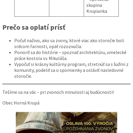
skupina
Krupianka
Prečo sa oplatí prísť
Počuť naživo, ako sa zvony, ktoré viac ako storočie boli
srdcom farnosti, opäť rozozvučia.
Ponoriť sa do histórie – spoznať architektúru, umelecké
práce kostola sv. Mikuláša.
Vypočuť si krásny kultúrny program, stretnúť sa s ľuďmi z
komunity, podeliť sa o spomienky a osláviť nasledovné
storočie.
Tešíme sa na vás – pri zvonoch minulosti aj budúcnosti!
Obec Horná Krupá