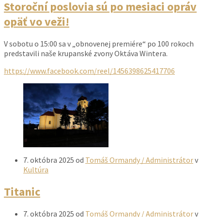
Storoční poslovia sú po mesiaci opráv
opäť vo veži!
V sobotu o 15:00 sa v „obnovenej premiére“ po 100 rokoch
predstavili naše krupanské zvony Oktáva Wintera.
https://www.facebook.com/reel/1456398625417706
7. októbra 2025
od
Tomáš Ormandy / Administrátor
v
Kultúra
Titanic
7. októbra 2025
od
Tomáš Ormandy / Administrátor
v