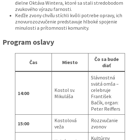
dielne Oktáva Wintera, ktoré sa stali stredobodom
zvukového výrazu farnosti.
Keďže zvony chvíľu stíchli kvôli potrebe opravy, ich
znovurozozvučenie predstavuje hlboké spojenie
minulosti a prítomnosti komunity.
Program oslavy
Čo sa bude
Čas
Miesto
diať
Slávnostná
svätá omša –
Kostol sv.
celebruje
14:00
Mikuláša
František
Bačík, organ:
Peter Reiffers
Kostolová
Rozzvučanie
15:00
veža
zvonov
Kultúrny