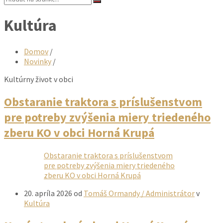
Kultúra
Domov
/
Novinky
/
Kultúrny život v obci
Obstaranie traktora s príslušenstvom
pre potreby zvýšenia miery triedeného
zberu KO v obci Horná Krupá
Obstaranie traktora s príslušenstvom
pre potreby zvýšenia miery triedeného
zberu KO v obci Horná Krupá
20. apríla 2026
od
Tomáš Ormandy / Administrátor
v
Kultúra