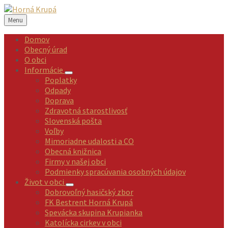
Preskočiť
Preskočiť
Preskočiť
Preskočiť
na
na
na
na
Menu
obsah
ľavý
pravý
pätičku
panel
panel
Domov
Obecný úrad
O obci
Informácie
Poplatky
Odpady
Doprava
Zdravotná starostlivosť
Slovenská pošta
Voľby
Mimoriadne udalosti a CO
Obecná knižnica
Firmy v našej obci
Podmienky spracúvania osobných údajov
Život v obci
Dobrovoľný hasičský zbor
FK Bestrent Horná Krupá
Spevácka skupina Krupianka
Katolícka cirkev v obci