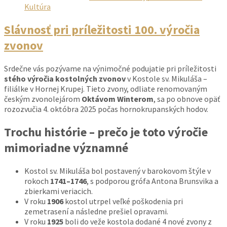
Kultúra
Slávnosť pri príležitosti 100. výročia
zvonov
Srdečne vás pozývame na výnimočné podujatie pri príležitosti
stého výročia kostolných zvonov
v Kostole sv. Mikuláša –
filiálke v Hornej Krupej. Tieto zvony, odliate renomovaným
českým zvonolejárom
Oktávom Winterom
, sa po obnove opäť
rozozvučia 4. októbra 2025 počas hornokrupanských hodov.
Trochu histórie – prečo je toto výročie
mimoriadne významné
Kostol sv. Mikuláša bol postavený v barokovom štýle v
rokoch
1741–1746
, s podporou grófa Antona Brunsvika a
zbierkami veriacich.
V roku
1906
kostol utrpel veľké poškodenia pri
zemetrasení a následne prešiel opravami.
V roku
1925
boli do veže kostola dodané 4 nové zvony z