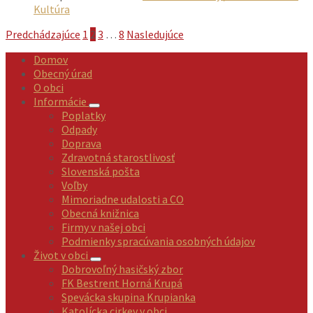
Kultúra
Stránkovanie
Predchádzajúce
1
2
3
…
8
Nasledujúce
príspevkov
Domov
Obecný úrad
O obci
Informácie
Poplatky
Odpady
Doprava
Zdravotná starostlivosť
Slovenská pošta
Voľby
Mimoriadne udalosti a CO
Obecná knižnica
Firmy v našej obci
Podmienky spracúvania osobných údajov
Život v obci
Dobrovoľný hasičský zbor
FK Bestrent Horná Krupá
Spevácka skupina Krupianka
Katolícka cirkev v obci