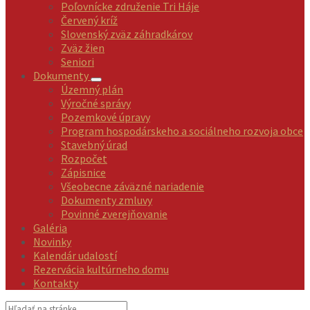
Poľovnícke združenie Tri Háje
Červený kríž
Slovenský zväz záhradkárov
Zväz žien
Seniori
Dokumenty
Územný plán
Výročné správy
Pozemkové úpravy
Program hospodárskeho a sociálneho rozvoja obce
Stavebný úrad
Rozpočet
Zápisnice
Všeobecne záväzné nariadenie
Dokumenty zmluvy
Povinné zverejňovanie
Galéria
Novinky
Kalendár udalostí
Rezervácia kultúrneho domu
Kontakty
Vyhľadávanie: