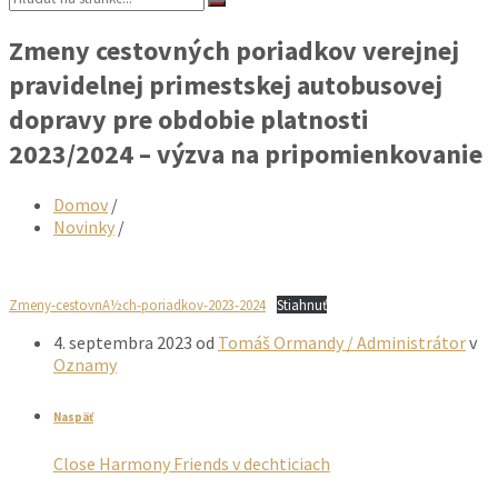
Zmeny cestovných poriadkov verejnej
pravidelnej primestskej autobusovej
dopravy pre obdobie platnosti
2023/2024 – výzva na pripomienkovanie
Domov
/
Novinky
/
Zmeny-cestovnA½ch-poriadkov-2023-2024
Stiahnuť
4. septembra 2023
od
Tomáš Ormandy / Administrátor
v
Oznamy
Naspäť
Close Harmony Friends v dechticiach