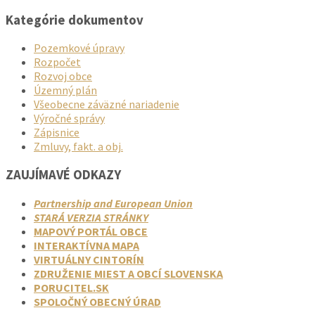
Kategórie dokumentov
Pozemkové úpravy
Rozpočet
Rozvoj obce
Územný plán
Všeobecne záväzné nariadenie
Výročné správy
Zápisnice
Zmluvy, fakt. a obj.
ZAUJÍMAVÉ ODKAZY
Partnership and European Union
STARÁ VERZIA STRÁNKY
MAPOVÝ PORTÁL OBCE
INTERAKTÍVNA MAPA
VIRTUÁLNY CINTORÍN
ZDRUŽENIE MIEST A OBCÍ SLOVENSKA
PORUCITEL.SK
SPOLOČNÝ OBECNÝ ÚRAD