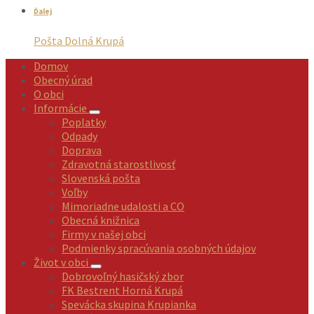
Ďalej
Pošta Dolná Krupá
Domov
Obecný úrad
O obci
Informácie
Poplatky
Odpady
Doprava
Zdravotná starostlivosť
Slovenská pošta
Voľby
Mimoriadne udalosti a CO
Obecná knižnica
Firmy v našej obci
Podmienky spracúvania osobných údajov
Život v obci
Dobrovoľný hasičský zbor
FK Bestrent Horná Krupá
Spevácka skupina Krupianka