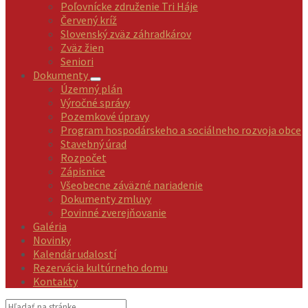
Poľovnícke združenie Tri Háje
Červený kríž
Slovenský zväz záhradkárov
Zväz žien
Seniori
Dokumenty
Územný plán
Výročné správy
Pozemkové úpravy
Program hospodárskeho a sociálneho rozvoja obce
Stavebný úrad
Rozpočet
Zápisnice
Všeobecne záväzné nariadenie
Dokumenty zmluvy
Povinné zverejňovanie
Galéria
Novinky
Kalendár udalostí
Rezervácia kultúrneho domu
Kontakty
Vyhľadávanie: