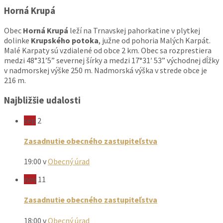
Horná Krupá
Obec
Horná Krupá
leží na Trnavskej pahorkatine v plytkej
dolinke
Krupského potoka
, južne od pohoria Malých Karpát.
Malé Karpaty sú vzdialené od obce 2 km. Obec sa rozprestiera
medzi 48°31’5” severnej šírky a medzi 17°31′ 53” východnej dĺžky
v nadmorskej výške 250 m. Nadmorská výška v strede obce je
216 m.
Najbližšie udalosti
sep
2
Zasadnutie obecného zastupiteľstva
19:00
v
Obecný úrad
nov
11
Zasadnutie obecného zastupiteľstva
18:00
v
Obecný úrad