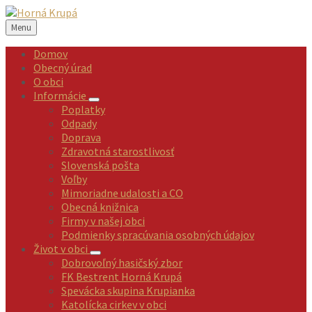
Preskočiť
Preskočiť
Preskočiť
Preskočiť
na
na
na
na
Menu
obsah
ľavý
pravý
pätičku
panel
panel
Domov
Obecný úrad
O obci
Informácie
Poplatky
Odpady
Doprava
Zdravotná starostlivosť
Slovenská pošta
Voľby
Mimoriadne udalosti a CO
Obecná knižnica
Firmy v našej obci
Podmienky spracúvania osobných údajov
Život v obci
Dobrovoľný hasičský zbor
FK Bestrent Horná Krupá
Spevácka skupina Krupianka
Katolícka cirkev v obci