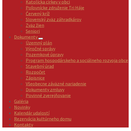
Katolícka cirkev v obci
Poľovnícke združenie Tri Háje
Červený kríž
Slovenský zväz záhradkárov
Zväz žien
Seniori
Dokumenty
Územný plán
Výročné správy
Pozemkové úpravy
Program hospodárskeho a sociálneho rozvoja obce
Stavebný úrad
Rozpočet
Zápisnice
Všeobecne záväzné nariadenie
Dokumenty zmluvy
Povinné zverejňovanie
Galéria
Novinky
Kalendár udalostí
Rezervácia kultúrneho domu
Kontakty