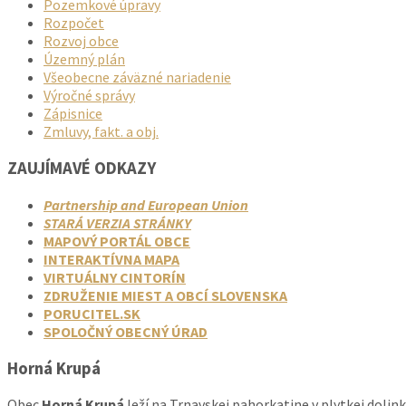
Pozemkové úpravy
Rozpočet
Rozvoj obce
Územný plán
Všeobecne záväzné nariadenie
Výročné správy
Zápisnice
Zmluvy, fakt. a obj.
ZAUJÍMAVÉ ODKAZY
Partnership and European Union
STARÁ VERZIA STRÁNKY
MAPOVÝ PORTÁL OBCE
INTERAKTÍVNA MAPA
VIRTUÁLNY CINTORÍN
ZDRUŽENIE MIEST A OBCÍ SLOVENSKA
PORUCITEL.SK
SPOLOČNÝ OBECNÝ ÚRAD
Horná Krupá
Obec
Horná Krupá
leží na Trnavskej pahorkatine v plytkej dolin