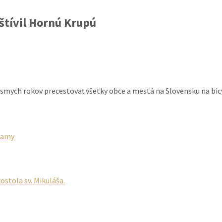
štívil Hornú Krupú
ôsmych rokov precestovať všetky obce a mestá na Slovensku na bicyk
namy
stola sv. Mikuláša.