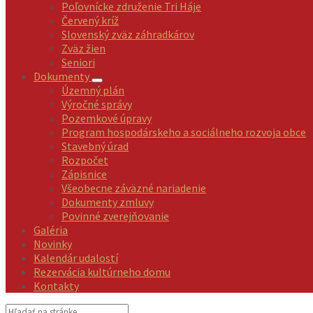
Poľovnícke združenie Tri Háje
Červený kríž
Slovenský zväz záhradkárov
Zväz žien
Seniori
Dokumenty
Územný plán
Výročné správy
Pozemkové úpravy
Program hospodárskeho a sociálneho rozvoja obce
Stavebný úrad
Rozpočet
Zápisnice
Všeobecne záväzné nariadenie
Dokumenty zmluvy
Povinné zverejňovanie
Galéria
Novinky
Kalendár udalostí
Rezervácia kultúrneho domu
Kontakty
Vyhľadávanie: