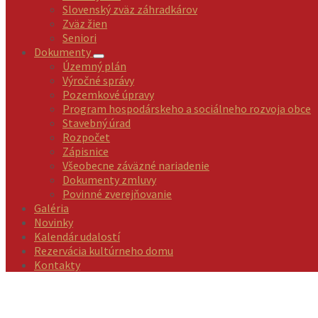
Slovenský zväz záhradkárov
Zväz žien
Seniori
Dokumenty
Územný plán
Výročné správy
Pozemkové úpravy
Program hospodárskeho a sociálneho rozvoja obce
Stavebný úrad
Rozpočet
Zápisnice
Všeobecne záväzné nariadenie
Dokumenty zmluvy
Povinné zverejňovanie
Galéria
Novinky
Kalendár udalostí
Rezervácia kultúrneho domu
Kontakty