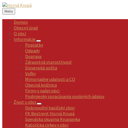
Preskočiť
Preskočiť
Preskočiť
Preskočiť
na
na
na
na
Menu
obsah
ľavý
pravý
pätičku
panel
panel
Domov
Obecný úrad
O obci
Informácie
Poplatky
Odpady
Doprava
Zdravotná starostlivosť
Slovenská pošta
Voľby
Mimoriadne udalosti a CO
Obecná knižnica
Firmy v našej obci
Podmienky spracúvania osobných údajov
Život v obci
Dobrovoľný hasičský zbor
FK Bestrent Horná Krupá
Spevácka skupina Krupianka
Katolícka cirkev v obci