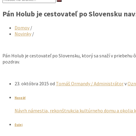
Pán Holub je cestovateľ po Slovensku nav
Domov
/
Novinky
/
Pán Holub je cestovateľ po Slovensku, ktorý sa snaží v priebehu 
pozdrav.
23. októbra 2015
od
Tomáš Ormandy / Administrátor
v
Oz
Naspäť
Návrh námestia, rekonštrukcia kultúrneho domu a okolia ko
Ďalej