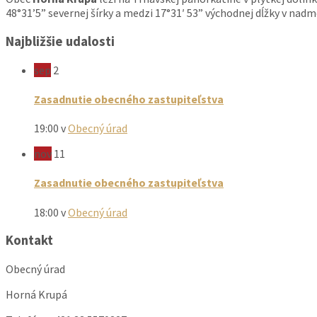
48°31’5” severnej šírky a medzi 17°31′ 53” východnej dĺžky v nad
Najbližšie udalosti
sep
2
Zasadnutie obecného zastupiteľstva
19:00
v
Obecný úrad
nov
11
Zasadnutie obecného zastupiteľstva
18:00
v
Obecný úrad
Kontakt
Obecný úrad
Horná Krupá