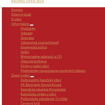
KRUPAN OPEN 2014
Domov
Obecný úrad
O obci
Informácie
Poplatky
Odpady
Doprava
Zdravotná starostlivosť
Slovenská pošta
Voľby
Mimoriadne udalosti a CO
Obecná knižnica
Firmy v našej obci
Podmienky spracúvania osobných údajov
Život v obci
Dobrovoľný hasičský zbor
FK Bestrent Horná Krupá
Spevácka skupina Krupianka
Katolícka cirkev v obci
Poľovnícke združenie Tri Háje
Červený kríž