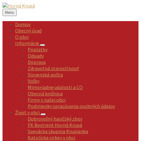
Preskočiť
Preskočiť
Preskočiť
Preskočiť
na
na
na
na
Menu
obsah
ľavý
pravý
pätičku
panel
panel
Domov
Obecný úrad
O obci
Informácie
Poplatky
Odpady
Doprava
Zdravotná starostlivosť
Slovenská pošta
Voľby
Mimoriadne udalosti a CO
Obecná knižnica
Firmy v našej obci
Podmienky spracúvania osobných údajov
Život v obci
Dobrovoľný hasičský zbor
FK Bestrent Horná Krupá
Spevácka skupina Krupianka
Katolícka cirkev v obci