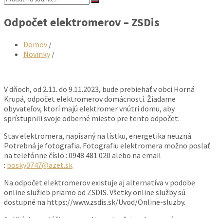
Odpočet elektromerov – ZSDis
Domov
/
Novinky
/
V dňoch, od 2.11. do 9.11.2023, bude prebiehať v obci Horná
Krupá, odpočet elektromerov domácností. Žiadame
obyvateľov, ktorí majú elektromer vnútri domu, aby
sprístupnili svoje odberné miesto pre tento odpočet.
Stav elektromera, napísaný na lístku, energetika neuzná.
Potrebná je fotografia. Fotografiu elektromera možno poslať
na telefónne číslo : 0948 481 020 alebo na email
:
bosky0747@azet.sk
Na odpočet elektromerov existuje aj alternatíva v podobe
online služieb priamo od ZSDIS. Všetky online služby sú
dostupné na https://www.zsdis.sk/Uvod/Online-sluzby.