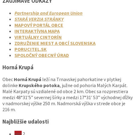
ZAUJÍMAVÉ ODKAZY
Partnership and European Union
STARÁ VERZIA STRÁNKY
MAPOVÝ PORTÁL OBCE
INTERAKTÍVNA MAPA
VIRTUÁLNY CINTORÍN
ZDRUŽENIE MIEST A OBCÍ SLOVENSKA
PORUCITEL.SK
SPOLOČNÝ OBECNÝ ÚRAD
Horná Krupá
Obec
Horná Krupá
leží na Trnavskej pahorkatine v plytkej
dolinke
Krupského potoka
, južne od pohoria Malých Karpát.
Malé Karpaty sú vzdialené od obce 2 km. Obec sa rozprestiera
medzi 48°31’5” severnej šírky a medzi 17°31′ 53” východnej dĺžky
v nadmorskej výške 250 m. Nadmorská výška v strede obce je
216 m.
Najbližšie udalosti
sep
2