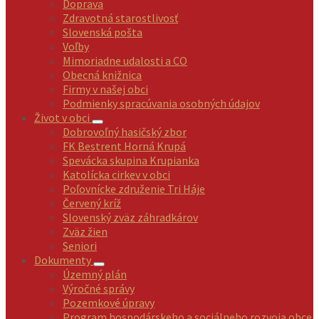
Doprava
Zdravotná starostlivosť
Slovenská pošta
Voľby
Mimoriadne udalosti a CO
Obecná knižnica
Firmy v našej obci
Podmienky spracúvania osobných údajov
Život v obci
Dobrovoľný hasičský zbor
FK Bestrent Horná Krupá
Spevácka skupina Krupianka
Katolícka cirkev v obci
Poľovnícke združenie Tri Háje
Červený kríž
Slovenský zväz záhradkárov
Zväz žien
Seniori
Dokumenty
Územný plán
Výročné správy
Pozemkové úpravy
Program hospodárskeho a sociálneho rozvoja obce