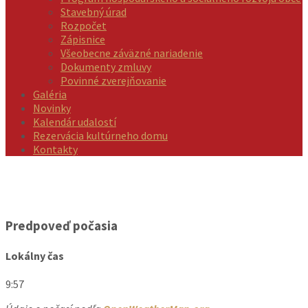
Stavebný úrad
Rozpočet
Zápisnice
Všeobecne záväzné nariadenie
Dokumenty zmluvy
Povinné zverejňovanie
Galéria
Novinky
Kalendár udalostí
Rezervácia kultúrneho domu
Kontakty
Predpoveď počasia
Lokálny čas
9:57