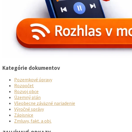
Kategórie dokumentov
Pozemkové úpravy
Rozpočet
Rozvoj obce
Územný plán
Všeobecne záväzné nariadenie
Výročné správy
Zápisnice
Zmluvy, fakt. a obj.