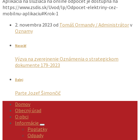
Aplikácia na slúžiaca na online odpočet je dostupná na
https://www.zsdis.sk/Uvod/lp/Odpocet-elektriny-cez-
mobilnu-aplikaciu#Krok-1
2. novembra 2023
od
Tomáš Ormandy / Administrátor
v
Oznamy
Naspäť
Výzva na zverejnenie Oznámenia o strategickom
dokumente 179-2023
Ďalej
Parte Jozef Šimončič
Domov
Obecný úrad
O obci
Informácie
Poplatky
Odpady