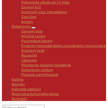
Poľovnícke združenie Tri Háje
Červený kríž
Slovenský zväz záhradkárov
Zväz žien
Seniori
Dokumenty
Územný plán
Výročné správy
Pozemkové úpravy
Program hospodárskeho a sociálneho rozvoja obce
Stavebný úrad
Rozpočet
Zápisnice
Všeobecne záväzné nariadenie
Dokumenty zmluvy
Povinné zverejňovanie
Galéria
Novinky
Kalendár udalostí
Rezervácia kultúrneho domu
Kontakty
Vyhľadávanie: