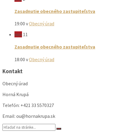
Zasadnutie obecného zastupiteľstva
19:00
v
Obecný úrad
nov
11
Zasadnutie obecného zastupiteľstva
18:00
v
Obecný úrad
Kontakt
Obecný úrad
Horná Krupá
Telefón: +421 33 5570327
Email: ou@hornakrupa.sk
Vyhľadávanie: