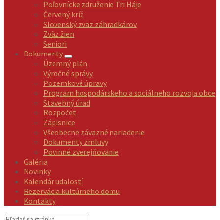
Poľovnícke združenie Tri Háje
Červený kríž
Slovenský zväz záhradkárov
Zväz žien
Seniori
Dokumenty
Územný plán
Výročné správy
Pozemkové úpravy
Program hospodárskeho a sociálneho rozvoja obce
Stavebný úrad
Rozpočet
Zápisnice
Všeobecne záväzné nariadenie
Dokumenty zmluvy
Povinné zverejňovanie
Galéria
Novinky
Kalendár udalostí
Rezervácia kultúrneho domu
Kontakty
Vyhľadávanie: