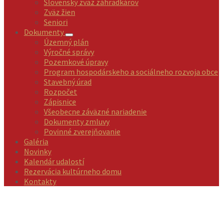
Slovenský zväz záhradkárov
Zväz žien
Seniori
Dokumenty
Územný plán
Výročné správy
Pozemkové úpravy
Program hospodárskeho a sociálneho rozvoja obce
Stavebný úrad
Rozpočet
Zápisnice
Všeobecne záväzné nariadenie
Dokumenty zmluvy
Povinné zverejňovanie
Galéria
Novinky
Kalendár udalostí
Rezervácia kultúrneho domu
Kontakty