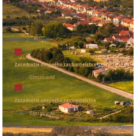
dolinke
Krupského potoka
, južne od pohoria Malých Karpát.
Malé Karpaty sú vzdialené od obce 2 km. Obec sa rozprestiera
medzi 48°31’5” severnej šírky a medzi 17°31′ 53” východnej dĺžky
v nadmorskej výške 250 m. Nadmorská výška v strede obce je
216 m.
Najbližšie udalosti
sep
2
Zasadnutie obecného zastupiteľstva
19:00
v
Obecný úrad
nov
11
Zasadnutie obecného zastupiteľstva
18:00
v
Obecný úrad
Kontakt