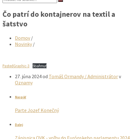
Čo patrí do kontajnerov na textil a
šatstvo
Domov
/
Novinky
/
PastedGraphic-3
Stiahnuť
27. júna 2024
od
Tomáš Ormandy / Administrátor
v
Oznamy
Naspäť
Parte Jozef Konečný
Ďalej
Zápisnica OVK - voľby do Európskeho parlamentu 2024