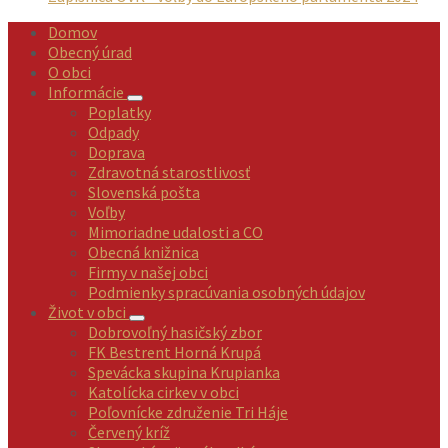
Domov
Obecný úrad
O obci
Informácie
Poplatky
Odpady
Doprava
Zdravotná starostlivosť
Slovenská pošta
Voľby
Mimoriadne udalosti a CO
Obecná knižnica
Firmy v našej obci
Podmienky spracúvania osobných údajov
Život v obci
Dobrovoľný hasičský zbor
FK Bestrent Horná Krupá
Spevácka skupina Krupianka
Katolícka cirkev v obci
Poľovnícke združenie Tri Háje
Červený kríž