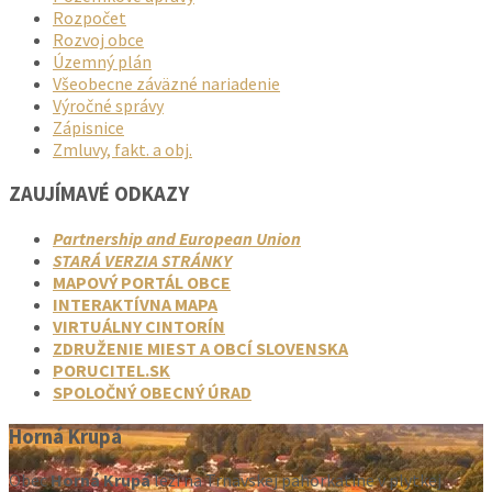
Rozpočet
Rozvoj obce
Územný plán
Všeobecne záväzné nariadenie
Výročné správy
Zápisnice
Zmluvy, fakt. a obj.
ZAUJÍMAVÉ ODKAZY
Partnership and European Union
STARÁ VERZIA STRÁNKY
MAPOVÝ PORTÁL OBCE
INTERAKTÍVNA MAPA
VIRTUÁLNY CINTORÍN
ZDRUŽENIE MIEST A OBCÍ SLOVENSKA
PORUCITEL.SK
SPOLOČNÝ OBECNÝ ÚRAD
Horná Krupá
Obec
Horná Krupá
leží na Trnavskej pahorkatine v plytkej