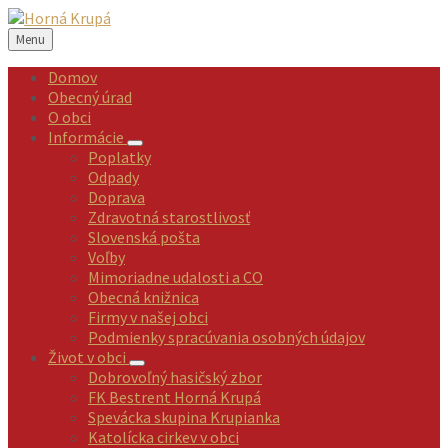
Preskočiť
Preskočiť
Preskočiť
Preskočiť
na
na
na
na
Menu
obsah
ľavý
pravý
pätičku
panel
panel
Domov
Obecný úrad
O obci
Informácie
Poplatky
Odpady
Doprava
Zdravotná starostlivosť
Slovenská pošta
Voľby
Mimoriadne udalosti a CO
Obecná knižnica
Firmy v našej obci
Podmienky spracúvania osobných údajov
Život v obci
Dobrovoľný hasičský zbor
FK Bestrent Horná Krupá
Spevácka skupina Krupianka
Katolícka cirkev v obci