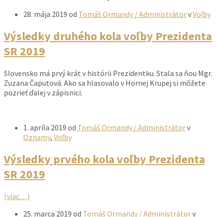
28. mája 2019
od
Tomáš Ormandy / Administrátor
v
Voľby
ZuzanaCaputova
Výsledky druhého kola voľby Prezidenta
SR 2019
Slovensko má prvý krát v histórii Prezidentku. Stala sa ňou Mgr.
Zuzana Čaputová. Ako sa hlasovalo v Hornej Krupej si môžete
pozrieť ďalej v zápisnici.
1. apríla 2019
od
Tomáš Ormandy / Administrátor
v
Oznamy
,
Voľby
Výsledky prvého kola voľby Prezidenta
SR 2019
(viac…)
25. marca 2019
od
Tomáš Ormandy / Administrátor
v