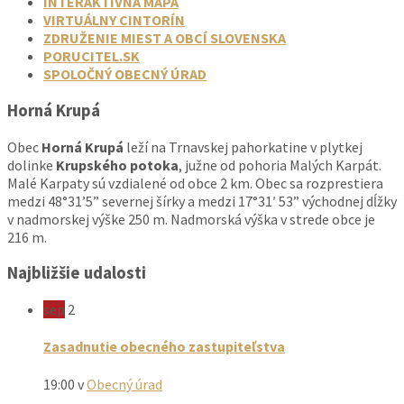
INTERAKTÍVNA MAPA
VIRTUÁLNY CINTORÍN
ZDRUŽENIE MIEST A OBCÍ SLOVENSKA
PORUCITEL.SK
SPOLOČNÝ OBECNÝ ÚRAD
Horná Krupá
Obec
Horná Krupá
leží na Trnavskej pahorkatine v plytkej
dolinke
Krupského potoka
, južne od pohoria Malých Karpát.
Malé Karpaty sú vzdialené od obce 2 km. Obec sa rozprestiera
medzi 48°31’5” severnej šírky a medzi 17°31′ 53” východnej dĺžky
v nadmorskej výške 250 m. Nadmorská výška v strede obce je
216 m.
Najbližšie udalosti
sep
2
Zasadnutie obecného zastupiteľstva
19:00
v
Obecný úrad