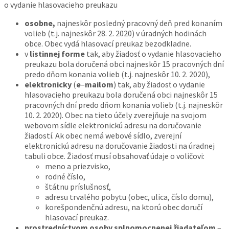
o vydanie hlasovacieho preukazu
osobne,
najneskôr posledný pracovný deň pred konaním
volieb (t.j. najneskôr 28. 2. 2020) v úradných hodinách
obce. Obec vydá hlasovací preukaz bezodkladne.
v
listinnej forme
tak, aby žiadosť o vydanie hlasovacieho
preukazu bola doručená obci najneskôr 15 pracovných dní
predo dňom konania volieb (t.j. najneskôr 10. 2. 2020),
elektronicky
(
e
–
mailom
) tak, aby žiadosť o vydanie
hlasovacieho preukazu bola doručená obci najneskôr 15
pracovných dní predo dňom konania volieb (t.j. najneskôr
10. 2. 2020). Obec na tieto účely zverejňuje na svojom
webovom sídle elektronickú adresu na doručovanie
žiadostí. Ak obec nemá webové sídlo, zverejní
elektronickú adresu na doručovanie žiadosti na úradnej
tabuli obce. Žiadosť musí obsahovať údaje o voličovi:
meno a priezvisko,
rodné číslo,
štátnu príslušnosť,
adresu trvalého pobytu (obec, ulica, číslo domu),
korešpondenčnú adresu, na ktorú obec doručí
hlasovací preukaz.
prostredníctvom osoby splnomocnenej žiadateľom
–