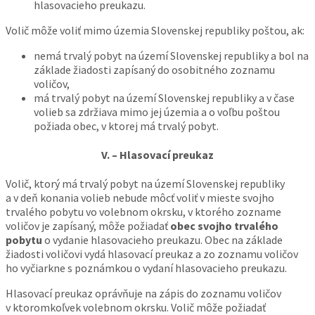
hlasovacieho preukazu.
Volič môže voliť mimo územia Slovenskej republiky poštou, ak:
nemá trvalý pobyt na území Slovenskej republiky a bol na
základe žiadosti zapísaný do osobitného zoznamu
voličov,
má trvalý pobyt na území Slovenskej republiky a v čase
volieb sa zdržiava mimo jej územia a o voľbu poštou
požiada obec, v ktorej má trvalý pobyt.
V. – Hlasovací preukaz
Volič, ktorý má trvalý pobyt na území Slovenskej republiky
a v deň konania volieb nebude môcť voliť v mieste svojho
trvalého pobytu vo volebnom okrsku, v ktorého zozname
voličov je zapísaný, môže požiadať
obec svojho trvalého
pobytu
o vydanie hlasovacieho preukazu. Obec na základe
žiadosti voličovi vydá hlasovací preukaz a zo zoznamu voličov
ho vyčiarkne s poznámkou o vydaní hlasovacieho preukazu.
Hlasovací preukaz oprávňuje na zápis do zoznamu voličov
v ktoromkoľvek volebnom okrsku. Volič môže požiadať