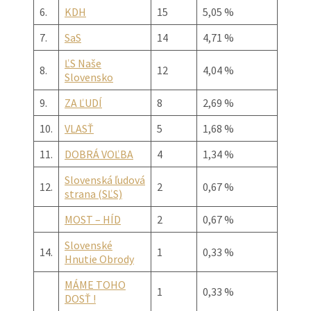
6.
KDH
15
5,05 %
7.
SaS
14
4,71 %
ĽS Naše
8.
12
4,04 %
Slovensko
9.
ZA ĽUDÍ
8
2,69 %
10.
VLASŤ
5
1,68 %
11.
DOBRÁ VOĽBA
4
1,34 %
Slovenská ľudová
12.
2
0,67 %
strana (SĽS)
MOST – HÍD
2
0,67 %
Slovenské
14.
1
0,33 %
Hnutie Obrody
MÁME TOHO
1
0,33 %
DOSŤ !