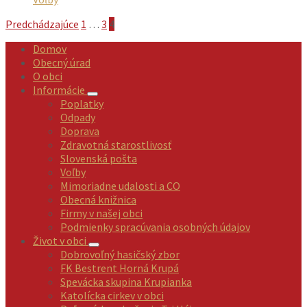
Stránkovanie
Predchádzajúce
1
…
3
4
príspevkov
Domov
Obecný úrad
O obci
Informácie
Poplatky
Odpady
Doprava
Zdravotná starostlivosť
Slovenská pošta
Voľby
Mimoriadne udalosti a CO
Obecná knižnica
Firmy v našej obci
Podmienky spracúvania osobných údajov
Život v obci
Dobrovoľný hasičský zbor
FK Bestrent Horná Krupá
Spevácka skupina Krupianka
Katolícka cirkev v obci