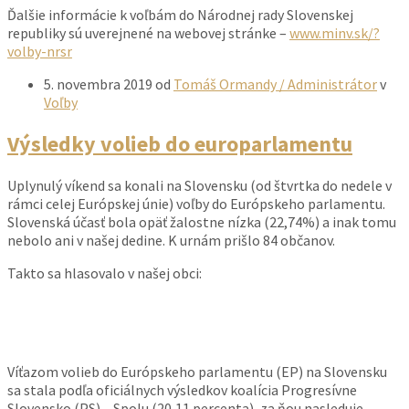
Ďalšie informácie k voľbám do Národnej rady Slovenskej
republiky sú uverejnené na webovej stránke –
www.minv.sk/?
volby-nrsr
5. novembra 2019
od
Tomáš Ormandy / Administrátor
v
Voľby
Výsledky volieb do europarlamentu
Uplynulý víkend sa konali na Slovensku (od štvrtka do nedele v
rámci celej Európskej únie) voľby do Európskeho parlamentu.
Slovenská účasť bola opäť žalostne nízka (22,74%) a inak tomu
nebolo ani v našej dedine. K urnám prišlo 84 občanov.
Takto sa hlasovalo v našej obci:
Víťazom volieb do Európskeho parlamentu (EP) na Slovensku
sa stala podľa oficiálnych výsledkov koalícia Progresívne
Slovensko (PS) – Spolu (20,11 percenta), za ňou nasleduje