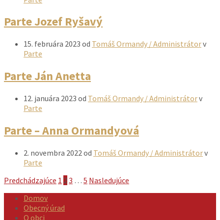
Parte Jozef Ryšavý
15. februára 2023
od
Tomáš Ormandy / Administrátor
v
Parte
Parte Ján Anetta
12. januára 2023
od
Tomáš Ormandy / Administrátor
v
Parte
Parte – Anna Ormandyová
2. novembra 2022
od
Tomáš Ormandy / Administrátor
v
Parte
Stránkovanie
Predchádzajúce
1
2
3
…
5
Nasledujúce
príspevkov
Domov
Obecný úrad
O obci