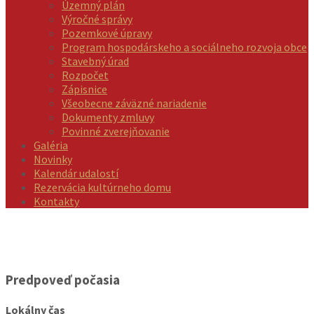
Územný plán
Výročné správy
Pozemkové úpravy
Program hospodárskeho a sociálneho rozvoja obce
Stavebný úrad
Rozpočet
Zápisnice
Všeobecne záväzné nariadenie
Dokumenty zmluvy
Povinné zverejňovanie
Galéria
Novinky
Kalendár udalostí
Rezervácia kultúrneho domu
Kontakty
Predpoveď počasia
Lokálny čas