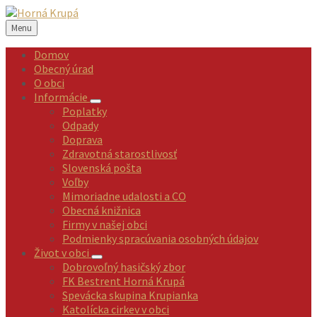
Preskočiť
Preskočiť
Preskočiť
Preskočiť
na
na
na
na
Menu
obsah
ľavý
pravý
pätičku
panel
panel
Domov
Obecný úrad
O obci
Informácie
Poplatky
Odpady
Doprava
Zdravotná starostlivosť
Slovenská pošta
Voľby
Mimoriadne udalosti a CO
Obecná knižnica
Firmy v našej obci
Podmienky spracúvania osobných údajov
Život v obci
Dobrovoľný hasičský zbor
FK Bestrent Horná Krupá
Spevácka skupina Krupianka
Katolícka cirkev v obci