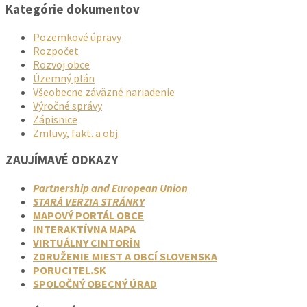
Kategórie dokumentov
Pozemkové úpravy
Rozpočet
Rozvoj obce
Územný plán
Všeobecne záväzné nariadenie
Výročné správy
Zápisnice
Zmluvy, fakt. a obj.
ZAUJÍMAVÉ ODKAZY
Partnership and European Union
STARÁ VERZIA STRÁNKY
MAPOVÝ PORTÁL OBCE
INTERAKTÍVNA MAPA
VIRTUÁLNY CINTORÍN
ZDRUŽENIE MIEST A OBCÍ SLOVENSKA
PORUCITEL.SK
SPOLOČNÝ OBECNÝ ÚRAD