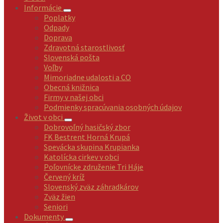
Informácie
Poplatky
Odpady
Doprava
Zdravotná starostlivosť
Slovenská pošta
Voľby
Mimoriadne udalosti a CO
Obecná knižnica
Firmy v našej obci
Podmienky spracúvania osobných údajov
Život v obci
Dobrovoľný hasičský zbor
FK Bestrent Horná Krupá
Spevácka skupina Krupianka
Katolícka cirkev v obci
Poľovnícke združenie Tri Háje
Červený kríž
Slovenský zväz záhradkárov
Zväz žien
Seniori
Dokumenty