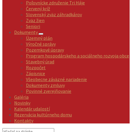
Poľovnícke združenie Tri Háje
Červený kríž
Slovenský zväz záhradkárov
Zväz žien
Seniori
Dokumenty
Územný plán
Výročné správy
Pozemkové úpravy
Program hospodárskeho a sociálneho rozvoja obce
Stavebný úrad
Rozpočet
Zápisnice
Všeobecne záväzné nariadenie
Dokumenty zmluvy
Povinné zverejňovanie
Galéria
Novinky
Kalendár udalostí
Rezervácia kultúrneho domu
Kontakty
Vyhľadávanie: