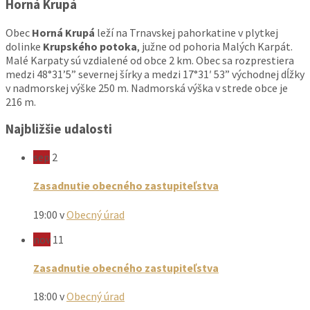
Horná Krupá
Obec
Horná Krupá
leží na Trnavskej pahorkatine v plytkej
dolinke
Krupského potoka
, južne od pohoria Malých Karpát.
Malé Karpaty sú vzdialené od obce 2 km. Obec sa rozprestiera
medzi 48°31’5” severnej šírky a medzi 17°31′ 53” východnej dĺžky
v nadmorskej výške 250 m. Nadmorská výška v strede obce je
216 m.
Najbližšie udalosti
sep
2
Zasadnutie obecného zastupiteľstva
19:00
v
Obecný úrad
nov
11
Zasadnutie obecného zastupiteľstva
18:00
v
Obecný úrad