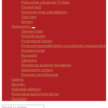
Poľovnícke združenie Tri Háje
Červený kríž
Slovenský zväz záhradkárov
Zväz žien
Seniori
Dokumenty
Územný plán
Výročné správy
Pozemkové úpravy
Program hospodárskeho a sociálneho rozvoja obce
Stavebný úrad
Rozpočet
Zápisnice
Všeobecne záväzné nariadenie
Dokumenty zmluvy
Povinné zverejňovanie
Galéria
Novinky
Kalendár udalostí
Rezervácia kultúrneho domu
Kontakty
Vyhľadávanie: