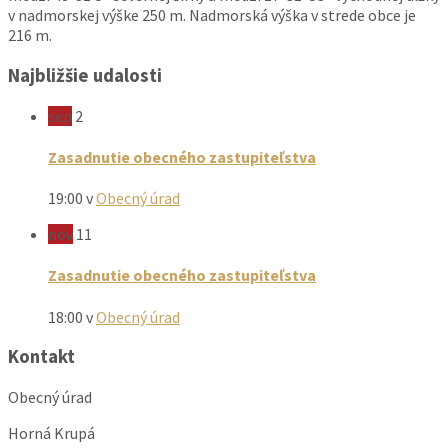
v nadmorskej výške 250 m. Nadmorská výška v strede obce je
216 m.
Najbližšie udalosti
sep
2
Zasadnutie obecného zastupiteľstva
19:00
v
Obecný úrad
nov
11
Zasadnutie obecného zastupiteľstva
18:00
v
Obecný úrad
Kontakt
Obecný úrad
Horná Krupá