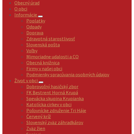
Obecný úrad
O obci
Informácie
Poplatky
Odpady
Doprava
Zdravotná starostlivosť
Slovenská pošta
Voľby
Mimoriadne udalosti a CO
Obecná knižnica
Firmy v našej obci
Podmienky spracúvania osobných údajov
Život v obci
Dobrovoľný hasičský zbor
FK Bestrent Horná Krupá
Spevácka skupina Krupianka
Katolícka cirkev v obci
Poľovnícke združenie Tri Háje
Červený kríž
Slovenský zväz záhradkárov
Zväz žien