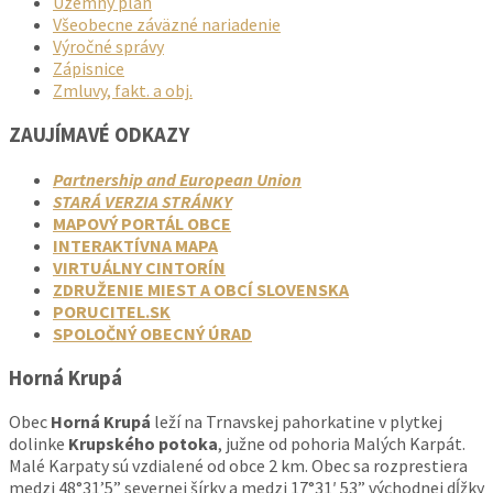
Územný plán
Všeobecne záväzné nariadenie
Výročné správy
Zápisnice
Zmluvy, fakt. a obj.
ZAUJÍMAVÉ ODKAZY
Partnership and European Union
STARÁ VERZIA STRÁNKY
MAPOVÝ PORTÁL OBCE
INTERAKTÍVNA MAPA
VIRTUÁLNY CINTORÍN
ZDRUŽENIE MIEST A OBCÍ SLOVENSKA
PORUCITEL.SK
SPOLOČNÝ OBECNÝ ÚRAD
Horná Krupá
Obec
Horná Krupá
leží na Trnavskej pahorkatine v plytkej
dolinke
Krupského potoka
, južne od pohoria Malých Karpát.
Malé Karpaty sú vzdialené od obce 2 km. Obec sa rozprestiera
medzi 48°31’5” severnej šírky a medzi 17°31′ 53” východnej dĺžky