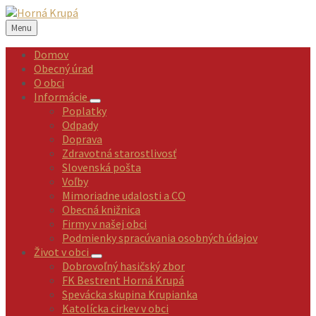
Preskočiť
Preskočiť
Preskočiť
Preskočiť
na
na
na
na
Menu
obsah
ľavý
pravý
pätičku
panel
panel
Domov
Obecný úrad
O obci
Informácie
Poplatky
Odpady
Doprava
Zdravotná starostlivosť
Slovenská pošta
Voľby
Mimoriadne udalosti a CO
Obecná knižnica
Firmy v našej obci
Podmienky spracúvania osobných údajov
Život v obci
Dobrovoľný hasičský zbor
FK Bestrent Horná Krupá
Spevácka skupina Krupianka
Katolícka cirkev v obci