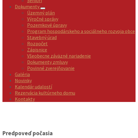
Seniori
Dokumenty
Územný plán
Výročné správy
Pozemkové úpravy
Program hospodárskeho a sociálneho rozvoja obce
Stavebný úrad
Rozpočet
Zápisnice
Všeobecne záväzné nariadenie
Dokumenty zmluvy
Povinné zverejňovanie
Galéria
Novinky
Kalendár udalostí
Rezervácia kultúrneho domu
Kontakty
Predpoveď počasia