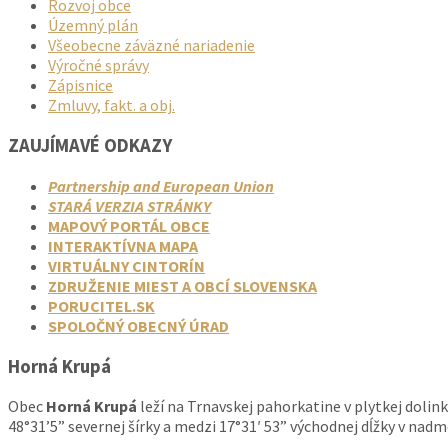
Rozvoj obce
Územný plán
Všeobecne záväzné nariadenie
Výročné správy
Zápisnice
Zmluvy, fakt. a obj.
ZAUJÍMAVÉ ODKAZY
Partnership and European Union
STARÁ VERZIA STRÁNKY
MAPOVÝ PORTÁL OBCE
INTERAKTÍVNA MAPA
VIRTUÁLNY CINTORÍN
ZDRUŽENIE MIEST A OBCÍ SLOVENSKA
PORUCITEL.SK
SPOLOČNÝ OBECNÝ ÚRAD
Horná Krupá
Obec
Horná Krupá
leží na Trnavskej pahorkatine v plytkej dolin
48°31’5” severnej šírky a medzi 17°31′ 53” východnej dĺžky v nad