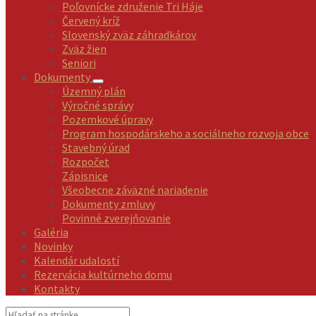
Poľovnícke združenie Tri Háje
Červený kríž
Slovenský zväz záhradkárov
Zväz žien
Seniori
Dokumenty
Územný plán
Výročné správy
Pozemkové úpravy
Program hospodárskeho a sociálneho rozvoja obce
Stavebný úrad
Rozpočet
Zápisnice
Všeobecne záväzné nariadenie
Dokumenty zmluvy
Povinné zverejňovanie
Galéria
Novinky
Kalendár udalostí
Rezervácia kultúrneho domu
Kontakty
Vyhľadávanie: