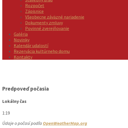
Rozpočet
Zápisnice
Všeobecne záväzné nariadenie
Dokumenty zmluvy
Povinné zverejňovanie
Galéria
Novinky
Kalendár udalostí
Rezervácia kultúrneho domu
Kontakty
Predpoveď počasia
Lokálny čas
1:19
Údaje o počasí podľa
OpenWeatherMap.org