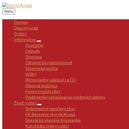
Preskočiť
Preskočiť
Preskočiť
Preskočiť
na
na
na
na
Menu
obsah
ľavý
pravý
pätičku
panel
panel
Domov
Obecný úrad
O obci
Informácie
Poplatky
Odpady
Doprava
Zdravotná starostlivosť
Slovenská pošta
Voľby
Mimoriadne udalosti a CO
Obecná knižnica
Firmy v našej obci
Podmienky spracúvania osobných údajov
Život v obci
Dobrovoľný hasičský zbor
FK Bestrent Horná Krupá
Spevácka skupina Krupianka
Katolícka cirkev v obci