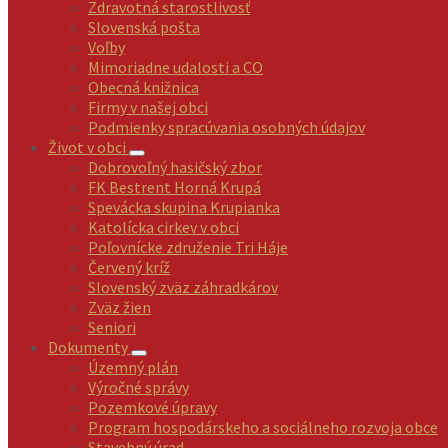
Zdravotná starostlivosť
Slovenská pošta
Voľby
Mimoriadne udalosti a CO
Obecná knižnica
Firmy v našej obci
Podmienky spracúvania osobných údajov
Život v obci
Dobrovoľný hasičský zbor
FK Bestrent Horná Krupá
Spevácka skupina Krupianka
Katolícka cirkev v obci
Poľovnícke združenie Tri Háje
Červený kríž
Slovenský zväz záhradkárov
Zväz žien
Seniori
Dokumenty
Územný plán
Výročné správy
Pozemkové úpravy
Program hospodárskeho a sociálneho rozvoja obce
Stavebný úrad