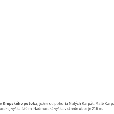
ke
Krupského potoka
, južne od pohoria Malých Karpát. Malé Karp
morskej výške 250 m. Nadmorská výška v strede obce je 216 m.