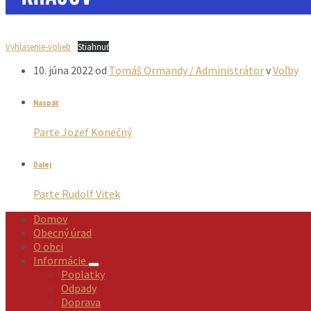
Vyhlasenie-volieb
Stiahnuť
10. júna 2022
od
Tomáš Ormandy / Administrátor
v
Voľby
Naspäť
Parte Jozef Konečný
Ďalej
Parte Rudolf Vitek
Domov
Obecný úrad
O obci
Informácie
Poplatky
Odpady
Doprava