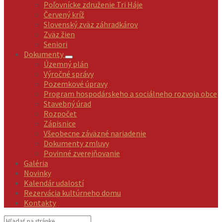
Poľovnícke združenie Tri Háje
Červený kríž
Slovenský zväz záhradkárov
Zväz žien
Seniori
Dokumenty
Územný plán
Výročné správy
Pozemkové úpravy
Program hospodárskeho a sociálneho rozvoja obce
Stavebný úrad
Rozpočet
Zápisnice
Všeobecne záväzné nariadenie
Dokumenty zmluvy
Povinné zverejňovanie
Galéria
Novinky
Kalendár udalostí
Rezervácia kultúrneho domu
Kontakty
Vyhľadávanie: