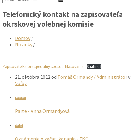
Telefonický kontakt na zapisovateľa
okrskovej volebnej komisie
Domov
/
Novinky
/
Zapisovatelka-pre-specialny-sposob-hlasovania
Stiahnuť
21. októbra 2022
od
Tomáš Ormandy / Administrátor
v
Voľby
Naspäť
Parte - Anna Ormandyová
Ďalej
Oznámenie o začatí konania - EKO