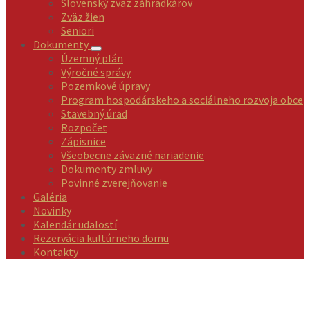
Slovenský zväz záhradkárov
Zväz žien
Seniori
Dokumenty
Územný plán
Výročné správy
Pozemkové úpravy
Program hospodárskeho a sociálneho rozvoja obce
Stavebný úrad
Rozpočet
Zápisnice
Všeobecne záväzné nariadenie
Dokumenty zmluvy
Povinné zverejňovanie
Galéria
Novinky
Kalendár udalostí
Rezervácia kultúrneho domu
Kontakty