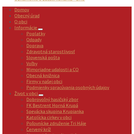
Domov
Obecný úrad
O obci
Informácie
Poplatky
Odpady
Doprava
Zdravotná starostlivosť
Slovenská pošta
Voľby
Mimoriadne udalosti a CO
Obecná knižnica
Firmy v našej obci
Podmienky spracúvania osobných údajov
Život v obci
Dobrovoľný hasičský zbor
FK Bestrent Horná Krupá
Spevácka skupina Krupianka
Katolícka cirkev v obci
Poľovnícke združenie Tri Háje
Červený kríž