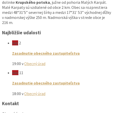
dolinke
Krupského potoka
, južne od pohoria Malých Karpát.
Malé Karpaty sú vzdialené od obce 2 km. Obec sa rozprestiera
medzi 48°31’5” severnej šírky a medzi 17°31′ 53” východnej dĺžky
v nadmorskej výške 250 m. Nadmorská výška v strede obce je
216 m.
Najbližšie udalosti
sep
2
Zasadnutie obecného zastupiteľstva
19:00
v
Obecný úrad
nov
11
Zasadnutie obecného zastupiteľstva
18:00
v
Obecný úrad
Kontakt