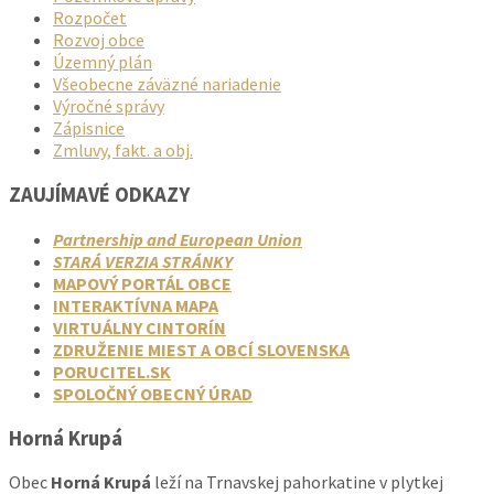
Rozpočet
Rozvoj obce
Územný plán
Všeobecne záväzné nariadenie
Výročné správy
Zápisnice
Zmluvy, fakt. a obj.
ZAUJÍMAVÉ ODKAZY
Partnership and European Union
STARÁ VERZIA STRÁNKY
MAPOVÝ PORTÁL OBCE
INTERAKTÍVNA MAPA
VIRTUÁLNY CINTORÍN
ZDRUŽENIE MIEST A OBCÍ SLOVENSKA
PORUCITEL.SK
SPOLOČNÝ OBECNÝ ÚRAD
Horná Krupá
Obec
Horná Krupá
leží na Trnavskej pahorkatine v plytkej