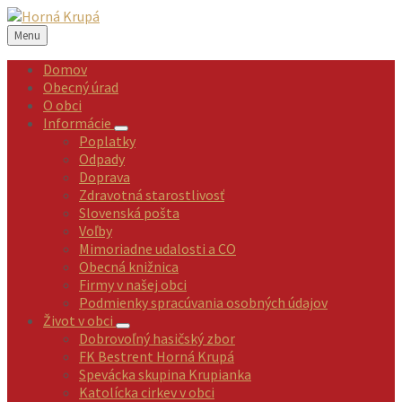
Preskočiť
Preskočiť
Preskočiť
Preskočiť
na
na
na
na
Menu
obsah
ľavý
pravý
pätičku
panel
panel
Domov
Obecný úrad
O obci
Informácie
Poplatky
Odpady
Doprava
Zdravotná starostlivosť
Slovenská pošta
Voľby
Mimoriadne udalosti a CO
Obecná knižnica
Firmy v našej obci
Podmienky spracúvania osobných údajov
Život v obci
Dobrovoľný hasičský zbor
FK Bestrent Horná Krupá
Spevácka skupina Krupianka
Katolícka cirkev v obci