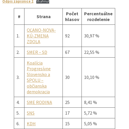
Odpis zápisnice 2
Stiahnuť
Počet
Percentuálne
#
Strana
hlasov
rozdelenie
OĽANO-NOVA-
1.
KÚ-ZMENA
92
30,97 %
ZDOLA
2.
SMER – SD
67
22,55 %
Koalícia
Progresívne
Slovensko a
3.
30
10,10 %
SPOLU –
občianska
demokracia
4.
SME RODINA
25
8,41 %
5.
SNS
17
5,72 %
6.
KDH
15
5,05 %