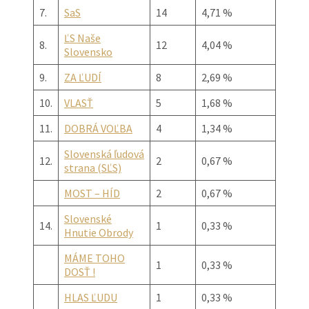
7.
SaS
14
4,71 %
ĽS Naše
8.
12
4,04 %
Slovensko
9.
ZA ĽUDÍ
8
2,69 %
10.
VLASŤ
5
1,68 %
11.
DOBRÁ VOĽBA
4
1,34 %
Slovenská ľudová
12.
2
0,67 %
strana (SĽS)
MOST – HÍD
2
0,67 %
Slovenské
14.
1
0,33 %
Hnutie Obrody
MÁME TOHO
1
0,33 %
DOSŤ !
HLAS ĽUDU
1
0,33 %