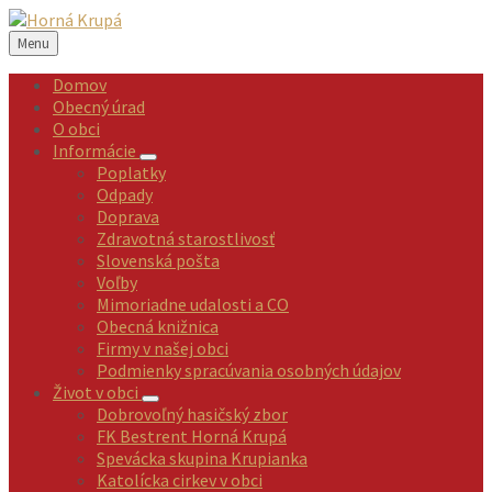
Preskočiť
Preskočiť
Preskočiť
Preskočiť
na
na
na
na
Menu
obsah
ľavý
pravý
pätičku
panel
panel
Domov
Obecný úrad
O obci
Informácie
Poplatky
Odpady
Doprava
Zdravotná starostlivosť
Slovenská pošta
Voľby
Mimoriadne udalosti a CO
Obecná knižnica
Firmy v našej obci
Podmienky spracúvania osobných údajov
Život v obci
Dobrovoľný hasičský zbor
FK Bestrent Horná Krupá
Spevácka skupina Krupianka
Katolícka cirkev v obci