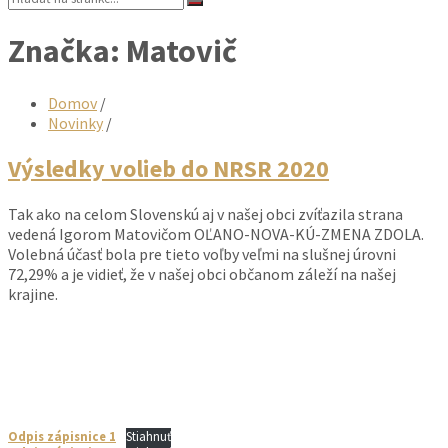
Značka:
Matovič
Domov
/
Novinky
/
Výsledky volieb do NRSR 2020
Tak ako na celom Slovenskú aj v našej obci zvíťazila strana
vedená Igorom Matovičom OĽANO-NOVA-KÚ-ZMENA ZDOLA.
Volebná účasť bola pre tieto voľby veľmi na slušnej úrovni
72,29% a je vidieť, že v našej obci občanom záleží na našej
krajine.
Odpis zápisnice 1
Stiahnuť