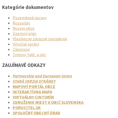
Kategórie dokumentov
Pozemkové úpravy
Rozpočet
Rozvoj obce
Územný plán
Všeobecne záväzné nariadenie
Výročné správy
Zápisnice
Zmluvy, fakt. a obj.
ZAUJÍMAVÉ ODKAZY
Partnership and European Union
STARÁ VERZIA STRÁNKY
MAPOVÝ PORTÁL OBCE
INTERAKTÍVNA MAPA
VIRTUÁLNY CINTORÍN
ZDRUŽENIE MIEST A OBCÍ SLOVENSKA
PORUCITEL.SK
SPOLOČNÝ OBECNÝ ÚRAD