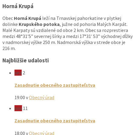
Horná Krupá
Obec
Horná Krupá
leží na Trnavskej pahorkatine v plytkej
dolinke
Krupského potoka
, južne od pohoria Malých Karpát.
Malé Karpaty sú vzdialené od obce 2 km. Obec sa rozprestiera
medzi 48°31’5” severnej šírky a medzi 17°31′ 53” východnej dĺžky
v nadmorskej výške 250 m. Nadmorská výška v strede obce je
216 m.
Najbližšie udalosti
sep
2
Zasadnutie obecného zastupiteľstva
19:00
v
Obecný úrad
nov
11
Zasadnutie obecného zastupiteľstva
18:00
v
Obecný úrad