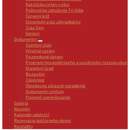
Katolícka cirkev v obci
Poľovnícke združenie Tri Háje
Červený kríž
Slovenský zväz záhradkárov
Zväz žien
Seniori
Dokumenty
Územný plán
Výročné správy
Pozemkové úpravy
Program hospodárskeho a sociálneho rozvoja obce
Stavebný úrad
Rozpočet
Zápisnice
Všeobecne záväzné nariadenie
Dokumenty zmluvy
Povinné zverejňovanie
Galéria
Novinky
Kalendár udalostí
Rezervácia kultúrneho domu
Kontakty