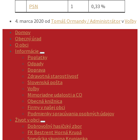
PSN
1
0,33 %
4. marca 2020
od
Tomáš Ormandy / Administrátor
v
Voľby
Domov
Obecný úrad
O obci
Informácie
Poplatky
Odpady
Doprava
Zdravotná starostlivosť
Slovenská pošta
Voľby
Mimoriadne udalosti a CO
Obecná knižnica
Firmy v našej obci
Podmienky spracúvania osobných údajov
Život v obci
Dobrovoľný hasičský zbor
FK Bestrent Horná Krupá
Spevácka skupina Krupianka