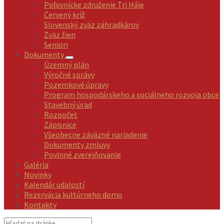
Poľovnícke združenie Tri Háje
Červený kríž
Slovenský zväz záhradkárov
Zväz žien
Seniori
Dokumenty
Územný plán
Výročné správy
Pozemkové úpravy
Program hospodárskeho a sociálneho rozvoja obce
Stavebný úrad
Rozpočet
Zápisnice
Všeobecne záväzné nariadenie
Dokumenty zmluvy
Povinné zverejňovanie
Galéria
Novinky
Kalendár udalostí
Rezervácia kultúrneho domu
Kontakty
Vyhľadávanie: