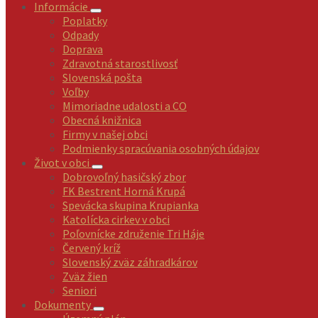
Informácie
Poplatky
Odpady
Doprava
Zdravotná starostlivosť
Slovenská pošta
Voľby
Mimoriadne udalosti a CO
Obecná knižnica
Firmy v našej obci
Podmienky spracúvania osobných údajov
Život v obci
Dobrovoľný hasičský zbor
FK Bestrent Horná Krupá
Spevácka skupina Krupianka
Katolícka cirkev v obci
Poľovnícke združenie Tri Háje
Červený kríž
Slovenský zväz záhradkárov
Zväz žien
Seniori
Dokumenty