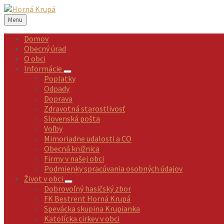
Preskočiť
Preskočiť
Preskočiť
Preskočiť
na
na
na
na
Menu
obsah
ľavý
pravý
pätičku
panel
panel
Domov
Obecný úrad
O obci
Informácie
Poplatky
Odpady
Doprava
Zdravotná starostlivosť
Slovenská pošta
Voľby
Mimoriadne udalosti a CO
Obecná knižnica
Firmy v našej obci
Podmienky spracúvania osobných údajov
Život v obci
Dobrovoľný hasičský zbor
FK Bestrent Horná Krupá
Spevácka skupina Krupianka
Katolícka cirkev v obci