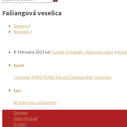
Fašiangová veselica
Domov
/
Novinky
/
8. februára 2023
od
Tomáš Ormandy / Administrátor
v
Kult
Naspäť
<strong>PING PONG Há-Ká Čempionšip</strong>
Ďalej
Africký mor ošípaných
Domov
Obecný úrad
O obci