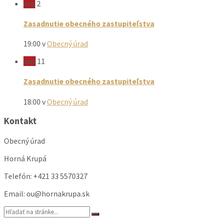
sep
2
Zasadnutie obecného zastupiteľstva
19:00
v
Obecný úrad
nov
11
Zasadnutie obecného zastupiteľstva
18:00
v
Obecný úrad
Kontakt
Obecný úrad
Horná Krupá
Telefón: +421 33 5570327
Email: ou@hornakrupa.sk
Vyhľadávanie: