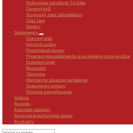
Poľovnícke združenie Tri Háje
Červený kríž
Slovenský zväz záhradkárov
Zväz žien
Seniori
Dokumenty
Územný plán
Výročné správy
Pozemkové úpravy
Program hospodárskeho a sociálneho rozvoja obce
Stavebný úrad
Rozpočet
Zápisnice
Všeobecne záväzné nariadenie
Dokumenty zmluvy
Povinné zverejňovanie
Galéria
Novinky
Kalendár udalostí
Rezervácia kultúrneho domu
Kontakty
Vyhľadávanie: