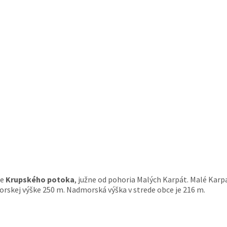
ke
Krupského potoka
, južne od pohoria Malých Karpát. Malé Karp
morskej výške 250 m. Nadmorská výška v strede obce je 216 m.