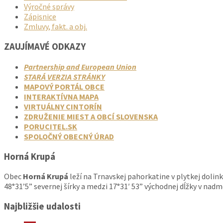
Výročné správy
Zápisnice
Zmluvy, fakt. a obj.
ZAUJÍMAVÉ ODKAZY
Partnership and European Union
STARÁ VERZIA STRÁNKY
MAPOVÝ PORTÁL OBCE
INTERAKTÍVNA MAPA
VIRTUÁLNY CINTORÍN
ZDRUŽENIE MIEST A OBCÍ SLOVENSKA
PORUCITEL.SK
SPOLOČNÝ OBECNÝ ÚRAD
Horná Krupá
Obec
Horná Krupá
leží na Trnavskej pahorkatine v plytkej dolin
48°31’5” severnej šírky a medzi 17°31′ 53” východnej dĺžky v nad
Najbližšie udalosti