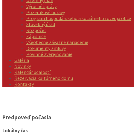
Územný plán
Výročné správy
Pozemkové úpravy
Program hospodárskeho a sociálneho rozvoja obce
Stavebný úrad
Rozpočet
Zápisnice
Všeobecne záväzné nariadenie
Dokumenty zmluvy
Povinné zverejňovanie
Galéria
Novinky
Kalendár udalostí
Rezervácia kultúrneho domu
Kontakty
Predpoveď počasia
Lokálny čas