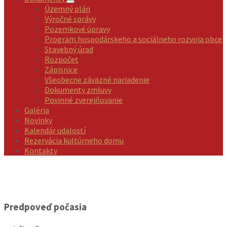
Územný plán
Výročné správy
Pozemkové úpravy
Program hospodárskeho a sociálneho rozvoja obce
Stavebný úrad
Rozpočet
Zápisnice
Všeobecne záväzné nariadenie
Dokumenty zmluvy
Povinné zverejňovanie
Galéria
Novinky
Kalendár udalostí
Rezervácia kultúrneho domu
Kontakty
Predpoveď počasia