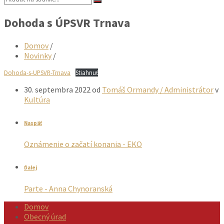
Dohoda s ÚPSVR Trnava
Domov
/
Novinky
/
Dohoda-s-UPSVR-Trnava
Stiahnuť
30. septembra 2022
od
Tomáš Ormandy / Administrátor
v
Kultúra
Naspäť
Oznámenie o začatí konania - EKO
Ďalej
Parte - Anna Chynoranská
Domov
Obecný úrad