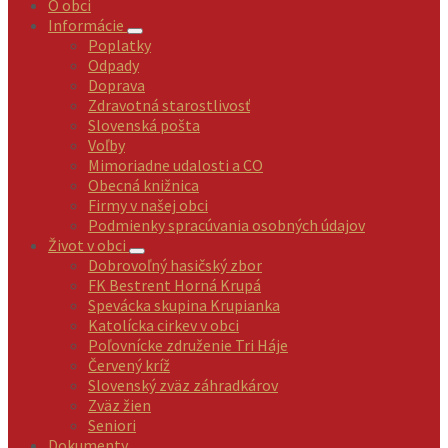
O obci
Informácie
Poplatky
Odpady
Doprava
Zdravotná starostlivosť
Slovenská pošta
Voľby
Mimoriadne udalosti a CO
Obecná knižnica
Firmy v našej obci
Podmienky spracúvania osobných údajov
Život v obci
Dobrovoľný hasičský zbor
FK Bestrent Horná Krupá
Spevácka skupina Krupianka
Katolícka cirkev v obci
Poľovnícke združenie Tri Háje
Červený kríž
Slovenský zväz záhradkárov
Zväz žien
Seniori
Dokumenty