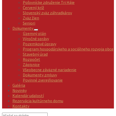
Poľovnícke združenie Tri Háje
Červený kríž
Slovenský zväz záhradkárov
Zväz žien
Seniori
Dokumenty
Územný plán
Výročné správy
Pozemkové úpravy
Program hospodárskeho a sociálneho rozvoja obce
Stavebný úrad
Rozpočet
Zápisnice
Všeobecne záväzné nariadenie
Dokumenty zmluvy
Povinné zverejňovanie
Galéria
Novinky
Kalendár udalostí
Rezervácia kultúrneho domu
Kontakty
Vyhľadávanie: