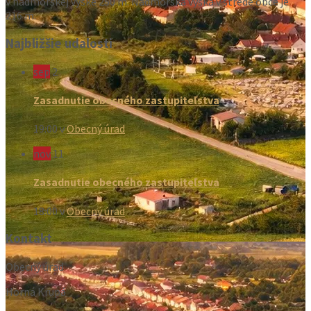
v nadmorskej výške 250 m. Nadmorská výška v strede obce je
216 m.
Najbližšie udalosti
sep
2
Zasadnutie obecného zastupiteľstva
19:00
v
Obecný úrad
nov
11
Zasadnutie obecného zastupiteľstva
18:00
v
Obecný úrad
Kontakt
Obecný úrad
Horná Krupá