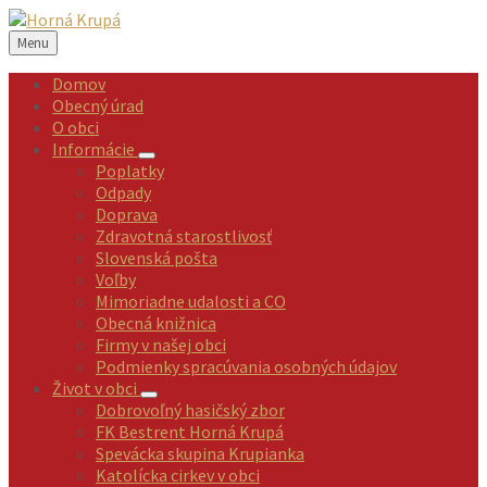
Preskočiť
Preskočiť
Preskočiť
Preskočiť
na
na
na
na
Menu
obsah
ľavý
pravý
pätičku
panel
panel
Domov
Obecný úrad
O obci
Informácie
Poplatky
Odpady
Doprava
Zdravotná starostlivosť
Slovenská pošta
Voľby
Mimoriadne udalosti a CO
Obecná knižnica
Firmy v našej obci
Podmienky spracúvania osobných údajov
Život v obci
Dobrovoľný hasičský zbor
FK Bestrent Horná Krupá
Spevácka skupina Krupianka
Katolícka cirkev v obci