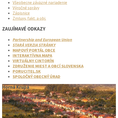
Všeobecne záväzné nariadenie
Výročné správy
Zápisnice
Zmluvy, fakt. a obj.
ZAUJÍMAVÉ ODKAZY
Partnership and European Union
STARÁ VERZIA STRÁNKY
MAPOVÝ PORTÁL OBCE
INTERAKTÍVNA MAPA
VIRTUÁLNY CINTORÍN
ZDRUŽENIE MIEST A OBCÍ SLOVENSKA
PORUCITEL.SK
SPOLOČNÝ OBECNÝ ÚRAD
Horná Krupá
Obec
Horná Krupá
leží na Trnavskej pahorkatine v plytkej
dolinke
Krupského potoka
, južne od pohoria Malých Karpát.
Malé Karpaty sú vzdialené od obce 2 km. Obec sa rozprestiera
medzi 48°31’5” severnej šírky a medzi 17°31′ 53” východnej dĺžky