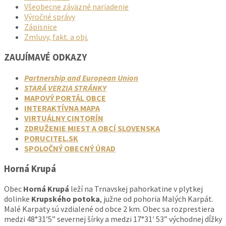
Všeobecne záväzné nariadenie
Výročné správy
Zápisnice
Zmluvy, fakt. a obj.
ZAUJÍMAVÉ ODKAZY
Partnership and European Union
STARÁ VERZIA STRÁNKY
MAPOVÝ PORTÁL OBCE
INTERAKTÍVNA MAPA
VIRTUÁLNY CINTORÍN
ZDRUŽENIE MIEST A OBCÍ SLOVENSKA
PORUCITEL.SK
SPOLOČNÝ OBECNÝ ÚRAD
Horná Krupá
Obec
Horná Krupá
leží na Trnavskej pahorkatine v plytkej
dolinke
Krupského potoka
, južne od pohoria Malých Karpát.
Malé Karpaty sú vzdialené od obce 2 km. Obec sa rozprestiera
medzi 48°31’5” severnej šírky a medzi 17°31′ 53” východnej dĺžky