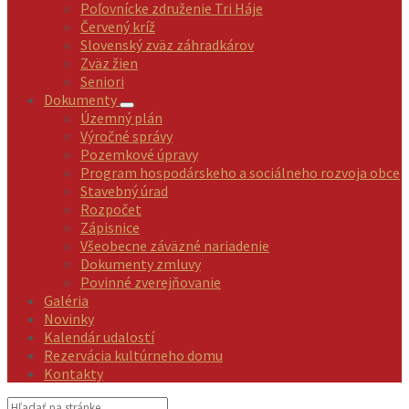
Poľovnícke združenie Tri Háje
Červený kríž
Slovenský zväz záhradkárov
Zväz žien
Seniori
Dokumenty
Územný plán
Výročné správy
Pozemkové úpravy
Program hospodárskeho a sociálneho rozvoja obce
Stavebný úrad
Rozpočet
Zápisnice
Všeobecne záväzné nariadenie
Dokumenty zmluvy
Povinné zverejňovanie
Galéria
Novinky
Kalendár udalostí
Rezervácia kultúrneho domu
Kontakty
Vyhľadávanie: