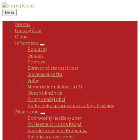
Preskočiť
Preskočiť
Preskočiť
Preskočiť
na
na
na
na
Menu
obsah
ľavý
pravý
pätičku
panel
panel
Domov
Obecný úrad
O obci
Informácie
Poplatky
Odpady
Doprava
Zdravotná starostlivosť
Slovenská pošta
Voľby
Mimoriadne udalosti a CO
Obecná knižnica
Firmy v našej obci
Podmienky spracúvania osobných údajov
Život v obci
Dobrovoľný hasičský zbor
FK Bestrent Horná Krupá
Spevácka skupina Krupianka
Katolícka cirkev v obci