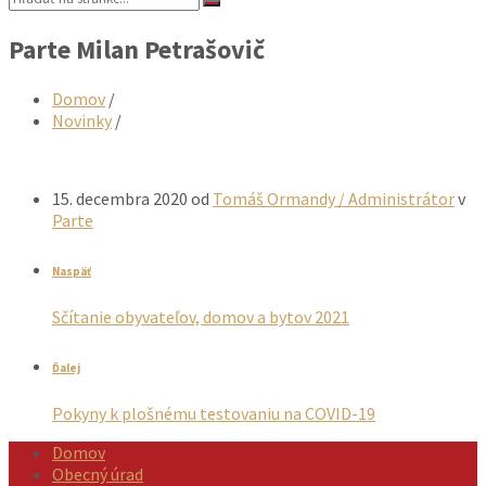
Parte Milan Petrašovič
Domov
/
Novinky
/
15. decembra 2020
od
Tomáš Ormandy / Administrátor
v
Parte
Naspäť
Sčítanie obyvateľov, domov a bytov 2021
Ďalej
Pokyny k plošnému testovaniu na COVID-19
Domov
Obecný úrad