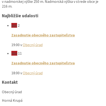
v nadmorskej výške 250 m. Nadmorská výška v strede obce je
216 m.
Najbližšie udalosti
sep
2
Zasadnutie obecného zastupiteľstva
19:00
v
Obecný úrad
nov
11
Zasadnutie obecného zastupiteľstva
18:00
v
Obecný úrad
Kontakt
Obecný úrad
Horná Krupá