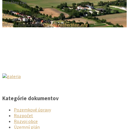
Lokálny čas
19:57
Údaje o počasí podľa
OpenWeatherMap.org
Kategórie dokumentov
Pozemkové úpravy
Rozpočet
Rozvoj obce
Územný plán