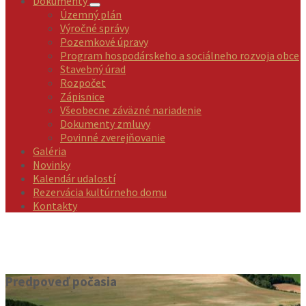
Dokumenty
Územný plán
Výročné správy
Pozemkové úpravy
Program hospodárskeho a sociálneho rozvoja obce
Stavebný úrad
Rozpočet
Zápisnice
Všeobecne záväzné nariadenie
Dokumenty zmluvy
Povinné zverejňovanie
Galéria
Novinky
Kalendár udalostí
Rezervácia kultúrneho domu
Kontakty
Predpoveď počasia