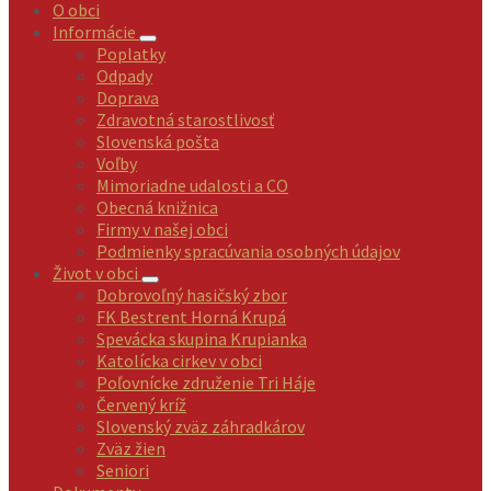
O obci
Informácie
Poplatky
Odpady
Doprava
Zdravotná starostlivosť
Slovenská pošta
Voľby
Mimoriadne udalosti a CO
Obecná knižnica
Firmy v našej obci
Podmienky spracúvania osobných údajov
Život v obci
Dobrovoľný hasičský zbor
FK Bestrent Horná Krupá
Spevácka skupina Krupianka
Katolícka cirkev v obci
Poľovnícke združenie Tri Háje
Červený kríž
Slovenský zväz záhradkárov
Zväz žien
Seniori