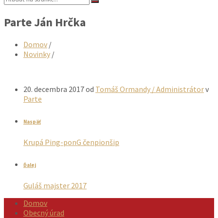
Parte Ján Hrčka
Domov
/
Novinky
/
20. decembra 2017
od
Tomáš Ormandy / Administrátor
v
Parte
Naspäť
Krupá Ping-ponG čenpionšip
Ďalej
Guláš majster 2017
Domov
Obecný úrad