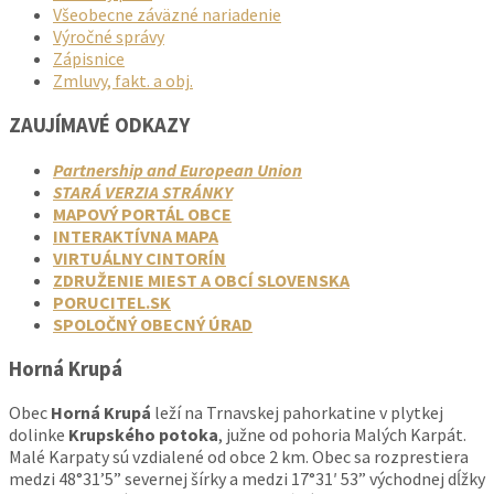
Všeobecne záväzné nariadenie
Výročné správy
Zápisnice
Zmluvy, fakt. a obj.
ZAUJÍMAVÉ ODKAZY
Partnership and European Union
STARÁ VERZIA STRÁNKY
MAPOVÝ PORTÁL OBCE
INTERAKTÍVNA MAPA
VIRTUÁLNY CINTORÍN
ZDRUŽENIE MIEST A OBCÍ SLOVENSKA
PORUCITEL.SK
SPOLOČNÝ OBECNÝ ÚRAD
Horná Krupá
Obec
Horná Krupá
leží na Trnavskej pahorkatine v plytkej
dolinke
Krupského potoka
, južne od pohoria Malých Karpát.
Malé Karpaty sú vzdialené od obce 2 km. Obec sa rozprestiera
medzi 48°31’5” severnej šírky a medzi 17°31′ 53” východnej dĺžky