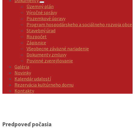
Dokumenty
Územný plán
Výročné správy
Pozemkové úpravy
Program hospodárskeho a sociálneho rozvoja obce
Stavebný úrad
Rozpočet
Zápisnice
Všeobecne záväzné nariadenie
Dokumenty zmluvy
Povinné zverejňovanie
Galéria
Novinky
Kalendár udalostí
Rezervácia kultúrneho domu
Kontakty
Predpoveď počasia