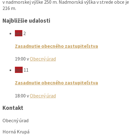
v nadmorskej výške 250 m. Nadmorská výška v strede obce je
216 m.
Najbližšie udalosti
sep
2
Zasadnutie obecného zastupiteľstva
19:00
v
Obecný úrad
nov
11
Zasadnutie obecného zastupiteľstva
18:00
v
Obecný úrad
Kontakt
Obecný úrad
Horná Krupá