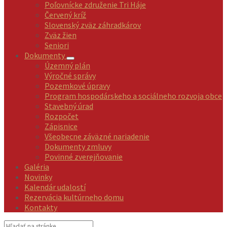
Poľovnícke združenie Tri Háje
Červený kríž
Slovenský zväz záhradkárov
Zväz žien
Seniori
Dokumenty
Územný plán
Výročné správy
Pozemkové úpravy
Program hospodárskeho a sociálneho rozvoja obce
Stavebný úrad
Rozpočet
Zápisnice
Všeobecne záväzné nariadenie
Dokumenty zmluvy
Povinné zverejňovanie
Galéria
Novinky
Kalendár udalostí
Rezervácia kultúrneho domu
Kontakty
Vyhľadávanie: