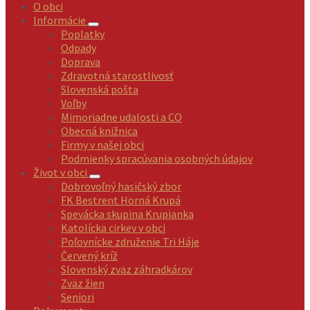
O obci
Informácie
Poplatky
Odpady
Doprava
Zdravotná starostlivosť
Slovenská pošta
Voľby
Mimoriadne udalosti a CO
Obecná knižnica
Firmy v našej obci
Podmienky spracúvania osobných údajov
Život v obci
Dobrovoľný hasičský zbor
FK Bestrent Horná Krupá
Spevácka skupina Krupianka
Katolícka cirkev v obci
Poľovnícke združenie Tri Háje
Červený kríž
Slovenský zväz záhradkárov
Zväz žien
Seniori