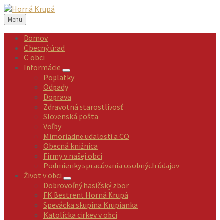
Preskočiť
Preskočiť
Preskočiť
Preskočiť
na
na
na
na
Menu
obsah
ľavý
pravý
pätičku
panel
panel
Domov
Obecný úrad
O obci
Informácie
Poplatky
Odpady
Doprava
Zdravotná starostlivosť
Slovenská pošta
Voľby
Mimoriadne udalosti a CO
Obecná knižnica
Firmy v našej obci
Podmienky spracúvania osobných údajov
Život v obci
Dobrovoľný hasičský zbor
FK Bestrent Horná Krupá
Spevácka skupina Krupianka
Katolícka cirkev v obci