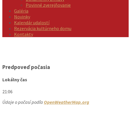
Povinné zverejňovanie
Galéria
Novinky
Kalendár udalostí
Rezervácia kultúrneho domu
Kontakty
Predpoveď počasia
Lokálny čas
21:06
Údaje o počasí podľa
OpenWeatherMap.org