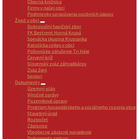
Obecná knižnica
Firmy v našej obci
Podmienky spracúvania osobných údajov
Život v obci
Dobrovoľný hasičský zbor
FK Bestrent Horná Krupá
Spevácka skupina Krupianka
Katolícka cirkev v obci
Poľovnícke združenie Tri Háje
Červený kríž
Slovenský zväz záhradkárov
Zväz žien
Seniori
Dokumenty
Územný plán
Výročné správy
Pozemkové úpravy
Program hospodárskeho a sociálneho rozvoja obce
Stavebný úrad
Rozpočet
Zápisnice
Všeobecne záväzné nariadenie
Dokumenty zmluvy