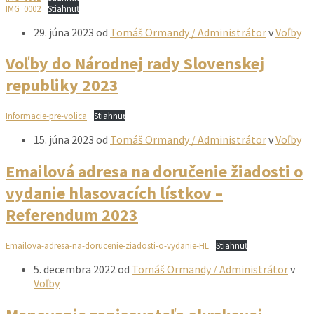
IMG_0002
Stiahnuť
29. júna 2023
od
Tomáš Ormandy / Administrátor
v
Voľby
Voľby do Národnej rady Slovenskej
republiky 2023
Informacie-pre-volica
Stiahnuť
15. júna 2023
od
Tomáš Ormandy / Administrátor
v
Voľby
Emailová adresa na doručenie žiadosti o
vydanie hlasovacích lístkov –
Referendum 2023
Emailova-adresa-na-dorucenie-ziadosti-o-vydanie-HL
Stiahnuť
5. decembra 2022
od
Tomáš Ormandy / Administrátor
v
Voľby