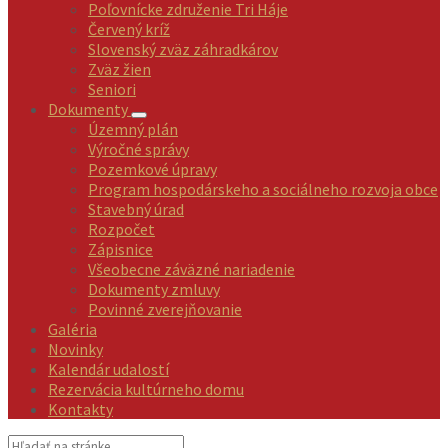
Poľovnícke združenie Tri Háje
Červený kríž
Slovenský zväz záhradkárov
Zväz žien
Seniori
Dokumenty
Územný plán
Výročné správy
Pozemkové úpravy
Program hospodárskeho a sociálneho rozvoja obce
Stavebný úrad
Rozpočet
Zápisnice
Všeobecne záväzné nariadenie
Dokumenty zmluvy
Povinné zverejňovanie
Galéria
Novinky
Kalendár udalostí
Rezervácia kultúrneho domu
Kontakty
Vyhľadávanie: