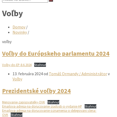
Voľby
Domov
/
Novinky
/
voľby
Voľby do Európskeho parlamentu 2024
Volby-do-EP-8.6.2024
Stiahnuť
13. februára 2024
od
Tomáš Ormandy / Administrátor
v
Voľby
Prezidentské voľby 2024
Menovanie-zapisovatelky-OVK
Stiahnuť
Emailova-adresa-na-dorucovanie-ziadosti-o-vydanie-HP
Stiahnuť
Emailova-adresa-na-dorucovanie-oznamenia-o-delegovani-clena-
OVK
Stiahnuť