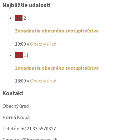
Najbližšie udalosti
sep
2
Zasadnutie obecného zastupiteľstva
19:00
v
Obecný úrad
nov
11
Zasadnutie obecného zastupiteľstva
18:00
v
Obecný úrad
Kontakt
Obecný úrad
Horná Krupá
Telefón: +421 33 5570327
Email: ou@hornakrupa.sk