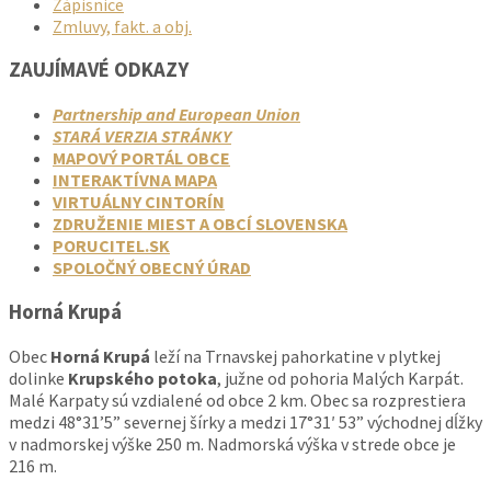
Zápisnice
Zmluvy, fakt. a obj.
ZAUJÍMAVÉ ODKAZY
Partnership and European Union
STARÁ VERZIA STRÁNKY
MAPOVÝ PORTÁL OBCE
INTERAKTÍVNA MAPA
VIRTUÁLNY CINTORÍN
ZDRUŽENIE MIEST A OBCÍ SLOVENSKA
PORUCITEL.SK
SPOLOČNÝ OBECNÝ ÚRAD
Horná Krupá
Obec
Horná Krupá
leží na Trnavskej pahorkatine v plytkej
dolinke
Krupského potoka
, južne od pohoria Malých Karpát.
Malé Karpaty sú vzdialené od obce 2 km. Obec sa rozprestiera
medzi 48°31’5” severnej šírky a medzi 17°31′ 53” východnej dĺžky
v nadmorskej výške 250 m. Nadmorská výška v strede obce je
216 m.