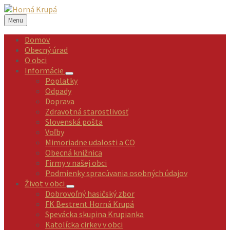
Preskočiť
Preskočiť
Preskočiť
Preskočiť
na
na
na
na
Menu
obsah
ľavý
pravý
pätičku
panel
panel
Domov
Obecný úrad
O obci
Informácie
Poplatky
Odpady
Doprava
Zdravotná starostlivosť
Slovenská pošta
Voľby
Mimoriadne udalosti a CO
Obecná knižnica
Firmy v našej obci
Podmienky spracúvania osobných údajov
Život v obci
Dobrovoľný hasičský zbor
FK Bestrent Horná Krupá
Spevácka skupina Krupianka
Katolícka cirkev v obci