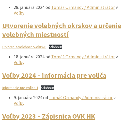
28. januára 2024
od
Tomáš Ormandy / Administrátor
v
Voľby
Utvorenie volebných okrskov a určenie
volebných miestností
Utvorenie-volebneho-okrsku
Stiahnuť
18. januára 2024
od
Tomáš Ormandy / Administrátor
v
Voľby
Voľby 2024 – informácia pre voliča
Informacie-pre-volica-1
Stiahnuť
9. januára 2024
od
Tomáš Ormandy / Administrátor
v
Voľby
Voľby 2023 – Zápisnica OVK HK