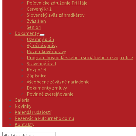
Poľovnícke združenie Tri Háje
Červený kríž
Slovenský zväz záhradkárov
Zväz žien
Seniori
Dokumenty
Územný plán
Výročné správy
Pozemkové úpravy
Program hospodárskeho a sociálneho rozvoja obce
Stavebný úrad
Rozpočet
Zápisnice
Všeobecne záväzné nariadenie
Dokumenty zmluvy
Povinné zverejňovanie
Galéria
Novinky
Kalendár udalostí
Rezervácia kultúrneho domu
Kontakty
Vyhľadávanie: