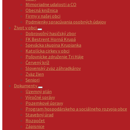
Mimoriadne udalosti a CO
Obecná knižnica
Firmy v našej obci
Podmienky spracúvania osobných údajov
Život v obci
Dobrovoľný hasičský zbor
FK Bestrent Horná Krupá
Spevácka skupina Krupianka
Katolícka cirkev v obci
Poľovnícke združenie Tri Háje
Červený kríž
Slovenský zväz záhradkárov
Zväz žien
Seniori
Dokumenty
Územný plán
Výročné správy
Pozemkové úpravy
Program hospodárskeho a sociálneho rozvoja obce
Stavebný úrad
Rozpočet
Zápisnice