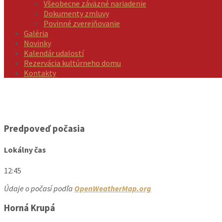
Všeobecne záväzné nariadenie
Dokumenty zmluvy
Povinné zverejňovanie
Galéria
Novinky
Kalendár udalostí
Rezervácia kultúrneho domu
Kontakty
Predpoveď počasia
Lokálny čas
12:45
Údaje o počasí podľa
OpenWeatherMap.org
Horná Krupá