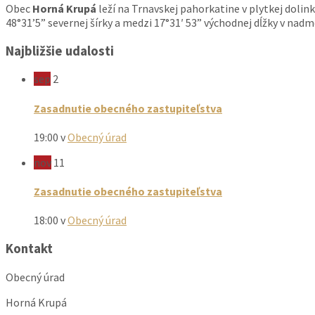
Obec
Horná Krupá
leží na Trnavskej pahorkatine v plytkej dolin
48°31’5” severnej šírky a medzi 17°31′ 53” východnej dĺžky v nad
Najbližšie udalosti
sep
2
Zasadnutie obecného zastupiteľstva
19:00
v
Obecný úrad
nov
11
Zasadnutie obecného zastupiteľstva
18:00
v
Obecný úrad
Kontakt
Obecný úrad
Horná Krupá