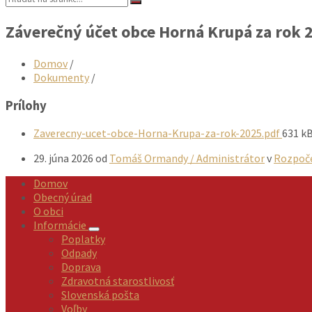
Záverečný účet obce Horná Krupá za rok 
Domov
/
Dokumenty
/
Prílohy
Veľkos
Zaverecny-ucet-obce-Horna-Krupa-za-rok-2025.pdf
631 k
súboru
29. júna 2026
od
Tomáš Ormandy / Administrátor
v
Rozpoč
Domov
Obecný úrad
O obci
Informácie
Poplatky
Odpady
Doprava
Zdravotná starostlivosť
Slovenská pošta
Voľby