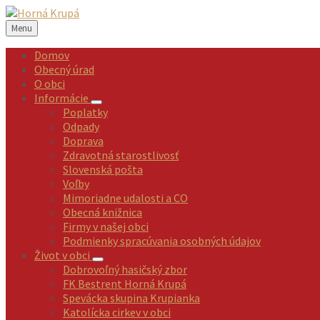
Preskočiť
Preskočiť
Preskočiť
Preskočiť
na
na
na
na
Menu
obsah
ľavý
pravý
pätičku
panel
panel
Domov
Obecný úrad
O obci
Informácie
Poplatky
Odpady
Doprava
Zdravotná starostlivosť
Slovenská pošta
Voľby
Mimoriadne udalosti a CO
Obecná knižnica
Firmy v našej obci
Podmienky spracúvania osobných údajov
Život v obci
Dobrovoľný hasičský zbor
FK Bestrent Horná Krupá
Spevácka skupina Krupianka
Katolícka cirkev v obci