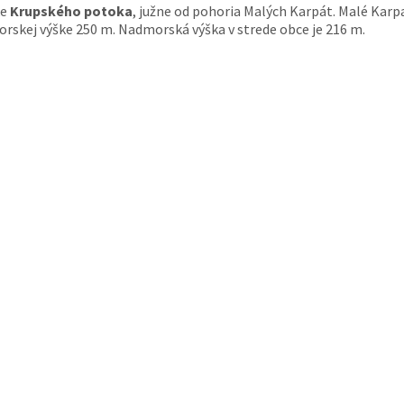
ke
Krupského potoka
, južne od pohoria Malých Karpát. Malé Karp
morskej výške 250 m. Nadmorská výška v strede obce je 216 m.