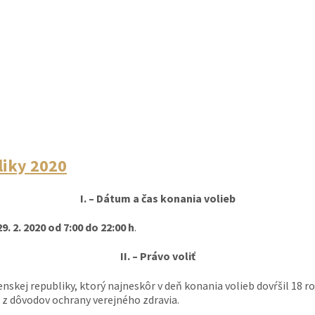
liky 2020
I. – Dátum a čas konania volieb
9. 2. 2020 od 7:00 do 22:00 h
.
II. – Právo voliť
nskej republiky, ktorý najneskôr v deň konania volieb dovŕšil 18 r
z dôvodov ochrany verejného zdravia.