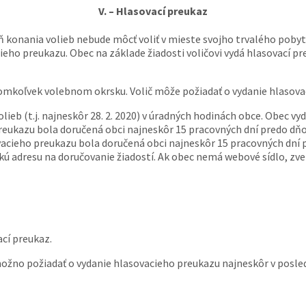
V. – Hlasovací preukaz
deň konania volieb nebude môcť voliť v mieste svojho trvalého pob
ieho preukazu. Obec na základe žiadosti voličovi vydá hlasovací 
romkoľvek volebnom okrsku. Volič môže požiadať o vydanie hlasov
eb (t.j. najneskôr 28. 2. 2020) v úradných hodinách obce. Obec vy
reukazu bola doručená obci najneskôr 15 pracovných dní predo dňom 
ovacieho preukazu bola doručená obci najneskôr 15 pracovných dní p
ú adresu na doručovanie žiadostí. Ak obec nemá webové sídlo, zver
cí preukaz.
ožno požiadať o vydanie hlasovacieho preukazu najneskôr v posledn