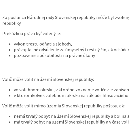
Za poslanca Národnej rady Slovenskej republiky môže byť zvolený
republiky.
Prekážkou práva byť volený je:
výkon trestu odňatia slobody,
právoplatné odsúdenie za úmyselný trestný čin, ak odsúde
pozbavenie spôsobilosti na právne úkony.
Volič môže voliť na území Slovenskej republiky:
vo volebnom okrsku, v ktorého zozname voličov je zapísan
v ktoromkoľvek volebnom okrsku na základe hlasovacieho
Volič môže voliť mimo územia Slovenskej republiky poštou, ak:
nemá trvalý pobyt na území Slovenskej republiky a bol na 
má trvalý pobyt na území Slovenskej republiky a v čase vol