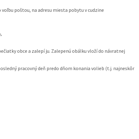
o voľbu poštou, na adresu miesta pobytu v cudzine
,
čiatky obce a zalepí ju. Zalepenú obálku vloží do návratnej
 posledný pracovný deň predo dňom konania volieb (t.j. najneskôr