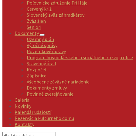
Poľovnícke združenie Tri Háje
Červený kríž
Slovenský zväz záhradkárov
Zväz žien
Seniori
Dokumenty
Územný plán
Výročné správy
Pozemkové úpravy
Program hospodárskeho a sociálneho rozvoja obce
Stavebný úrad
Rozpočet
Zápisnice
Všeobecne záväzné nariadenie
Dokumenty zmluvy
Povinné zverejňovanie
Galéria
Novinky
Kalendár udalostí
Rezervácia kultúrneho domu
Kontakty
Vyhľadávanie: