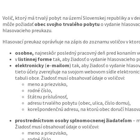
Volič, ktorý má trvalý pobyt na území Slovenskej republiky a v 
môže požiadať
obec svojho trvalého pobytu
o vydanie hlasovac
hlasovacieho preukazu.
Hlasovací preukaz oprávňuje na zápis do zoznamu voličov v kto
osobne,
najneskôr posledný pracovný deň pred konaním voli
v
listinnej forme
tak, aby žiadosť o vydanie hlasovacieho p
elektronicky
(
e
–
mailom
) tak, aby žiadosť o vydanie hlas
tieto účely zverejňuje na svojom webovom sídle elektronick
tabuli obce. Žiadosť musí obsahovať údaje o voličovi:
meno a priezvisko,
rodné číslo,
štátnu príslušnosť,
adresu trvalého pobytu (obec, ulica, číslo domu),
korešpondenčnú adresu, na ktorú obec doručí hlasova
prostredníctvom osoby splnomocnenej žiadateľom
– m
Žiadosť musí obsahovať údaje o voličovi:
meno a priezvisko,
rodné číslo,