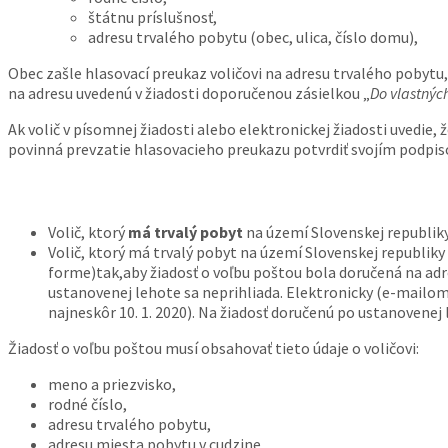
štátnu príslušnosť,
adresu trvalého pobytu (obec, ulica, číslo domu),
Obec zašle hlasovací preukaz voličovi na adresu trvalého pobytu,
na adresu uvedenú v žiadosti doporučenou zásielkou „
Do vlastnýc
Ak volič v písomnej žiadosti alebo elektronickej žiadosti uvedie,
povinná prevzatie hlasovacieho preukazu potvrdiť svojím podpi
Volič, ktorý
má trvalý pobyt
na území Slovenskej republiky
Volič, ktorý má trvalý pobyt na území Slovenskej republiky
forme)tak,aby žiadosť o voľbu poštou bola doručená na adre
ustanovenej lehote sa neprihliada. Elektronicky (e-mailom)
najneskôr 10. 1. 2020). Na žiadosť doručenú po ustanovenej 
Žiadosť o voľbu poštou musí obsahovať tieto údaje o voličovi:
meno a priezvisko,
rodné číslo,
adresu trvalého pobytu,
adresu miesta pobytu v cudzine.