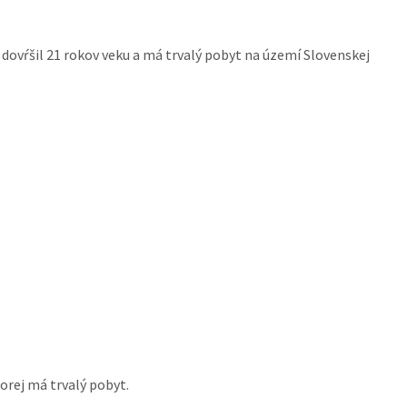
 dovŕšil 21 rokov veku a má trvalý pobyt na území Slovenskej
orej má trvalý pobyt.