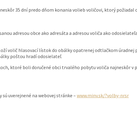
neskôr 35 dní predo dňom konania volieb voličovi, ktorý požiadal 
ou adresou obce ako adresáta a adresou voliča ako odosielateľa
ží volič hlasovací lístok do obálky opatrenej odtlačkom úradnej pe
álky poštou hradí odosielateľ.
koch, ktoré boli doručené obci trvalého pobytu voliča najneskôr v
y sú uverejnené na webovej stránke –
www.minv.sk/?volby-nrsr