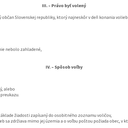
III. – Právo byť volený
 občan Slovenskej republiky, ktorý najneskôr v deň konania volieb
nie nebolo zahladené,
IV. – Spôsob voľby
ý, alebo
 preukazu.
základe žiadosti zapísaný do osobitného zoznamu voličov,
ieb sa zdržiava mimo jej územia a o voľbu poštou požiada obec, v kt