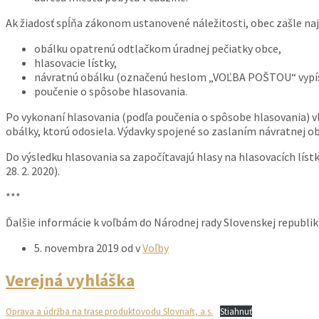
Ak žiadosť spĺňa zákonom ustanovené náležitosti, obec zašle naj
obálku opatrenú odtlačkom úradnej pečiatky obce,
hlasovacie lístky,
návratnú obálku (označenú heslom „VOĽBA POŠTOU“ vypísan
poučenie o spôsobe hlasovania.
Po vykonaní hlasovania (podľa poučenia o spôsobe hlasovania) vlo
obálky, ktorú odosiela. Výdavky spojené so zaslaním návratnej ob
Do výsledku hlasovania sa započítavajú hlasy na hlasovacích líst
28. 2. 2020).
***
Ďalšie informácie k voľbám do Národnej rady Slovenskej republik
5. novembra 2019
od
v
Voľby
Verejná vyhláška
Oprava a údržba na trase produktovodu Slovnaft, a.s.
Stiahnuť