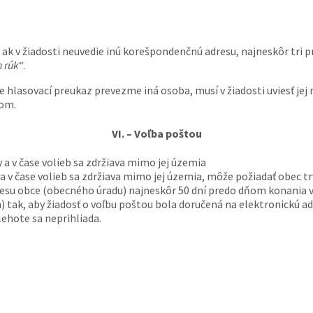
 ak v žiadosti neuvedie inú korešpondenčnú adresu, najneskôr tri p
h rúk
“.
 že hlasovací preukaz prevezme iná osoba, musí v žiadosti uviesť je
som.
VI. – Voľba poštou
 a v čase volieb sa zdržiava mimo jej územia
 a v čase volieb sa zdržiava mimo jej územia, môže požiadať obec t
su obce (obecného úradu) najneskôr 50 dní predo dňom konania voli
 tak, aby žiadosť o voľbu poštou bola doručená na elektronickú ad
lehote sa neprihliada.