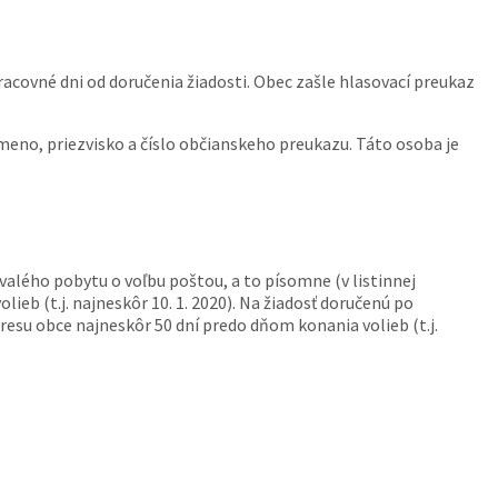
racovné dni od doručenia žiadosti. Obec zašle hlasovací preukaz
j meno, priezvisko a číslo občianskeho preukazu. Táto osoba je
rvalého pobytu o voľbu poštou, a to písomne (v listinnej
eb (t.j. najneskôr 10. 1. 2020). Na žiadosť doručenú po
resu obce najneskôr 50 dní predo dňom konania volieb (t.j.