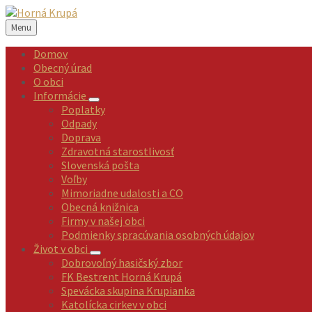
Preskočiť
Preskočiť
Preskočiť
na
na
na
Menu
obsah
ľavý
pätičku
panel
Domov
Obecný úrad
O obci
Informácie
Poplatky
Odpady
Doprava
Zdravotná starostlivosť
Slovenská pošta
Voľby
Mimoriadne udalosti a CO
Obecná knižnica
Firmy v našej obci
Podmienky spracúvania osobných údajov
Život v obci
Dobrovoľný hasičský zbor
FK Bestrent Horná Krupá
Spevácka skupina Krupianka
Katolícka cirkev v obci