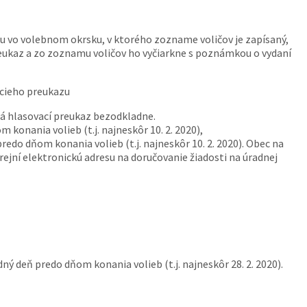
ytu vo volebnom okrsku, v ktorého zozname voličov je zapísaný,
preukaz a zo zoznamu voličov ho vyčiarkne s poznámkou o vydaní
acieho preukazu
dá hlasovací preukaz bezodkladne.
konania volieb (t.j. najneskôr 10. 2. 2020),
redo dňom konania volieb (t.j. najneskôr 10. 2. 2020). Obec na
ejní elektronickú adresu na doručovanie žiadosti na úradnej
ý deň predo dňom konania volieb (t.j. najneskôr 28. 2. 2020).