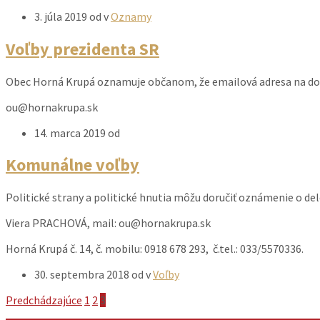
3. júla 2019
od
v
Oznamy
Voľby prezidenta SR
Obec Horná Krupá oznamuje občanom, že emailová adresa na doru
ou@hornakrupa.sk
14. marca 2019
od
Komunálne voľby
Politické strany a politické hnutia môžu doručiť oznámenie o de
Viera PRACHOVÁ, mail: ou@hornakrupa.sk
Horná Krupá č. 14, č. mobilu: 0918 678 293, č.tel.: 033/5570336.
30. septembra 2018
od
v
Voľby
Stránkovanie
Predchádzajúce
1
2
3