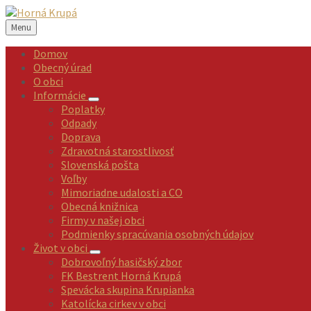
Preskočiť
Preskočiť
Preskočiť
na
na
na
Menu
obsah
ľavý
pätičku
panel
Domov
Obecný úrad
O obci
Informácie
Poplatky
Odpady
Doprava
Zdravotná starostlivosť
Slovenská pošta
Voľby
Mimoriadne udalosti a CO
Obecná knižnica
Firmy v našej obci
Podmienky spracúvania osobných údajov
Život v obci
Dobrovoľný hasičský zbor
FK Bestrent Horná Krupá
Spevácka skupina Krupianka
Katolícka cirkev v obci