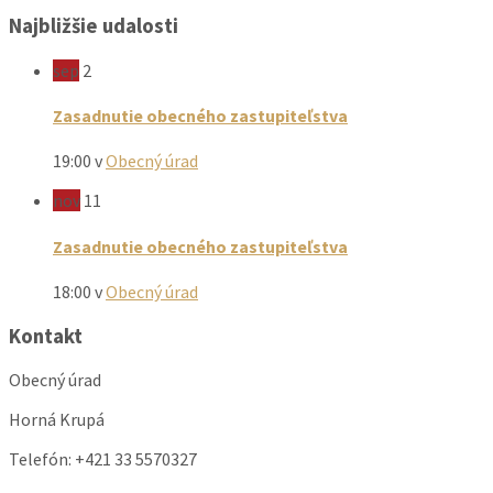
Najbližšie udalosti
sep
2
Zasadnutie obecného zastupiteľstva
19:00
v
Obecný úrad
nov
11
Zasadnutie obecného zastupiteľstva
18:00
v
Obecný úrad
Kontakt
Obecný úrad
Horná Krupá
Telefón: +421 33 5570327