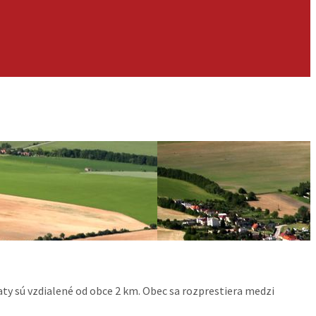
aty sú vzdialené od obce 2 km. Obec sa rozprestiera medzi