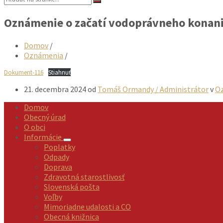
Oznámenie o začatí vodoprávneho konani
Domov
/
Oznámenia
/
Dokument-116
Stiahnuť
21. decembra 2024
od
Tomáš Ormandy / Administrátor
v
O
Domov
Obecný úrad
O obci
Informácie
Poplatky
Odpady
Doprava
Zdravotná starostlivosť
Slovenská pošta
Voľby
Mimoriadne udalosti a CO
Obecná knižnica