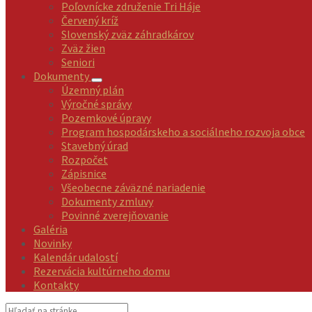
Poľovnícke združenie Tri Háje
Červený kríž
Slovenský zväz záhradkárov
Zväz žien
Seniori
Dokumenty
Územný plán
Výročné správy
Pozemkové úpravy
Program hospodárskeho a sociálneho rozvoja obce
Stavebný úrad
Rozpočet
Zápisnice
Všeobecne záväzné nariadenie
Dokumenty zmluvy
Povinné zverejňovanie
Galéria
Novinky
Kalendár udalostí
Rezervácia kultúrneho domu
Kontakty
Vyhľadávanie: