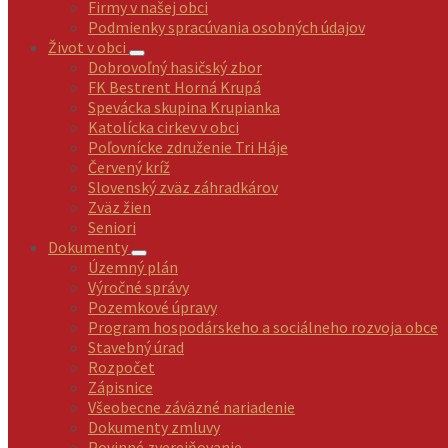
Firmy v našej obci
Podmienky spracúvania osobných údajov
Život v obci
Dobrovoľný hasičský zbor
FK Bestrent Horná Krupá
Spevácka skupina Krupianka
Katolícka cirkev v obci
Poľovnícke združenie Tri Háje
Červený kríž
Slovenský zväz záhradkárov
Zväz žien
Seniori
Dokumenty
Územný plán
Výročné správy
Pozemkové úpravy
Program hospodárskeho a sociálneho rozvoja obce
Stavebný úrad
Rozpočet
Zápisnice
Všeobecne záväzné nariadenie
Dokumenty zmluvy
Povinné zverejňovanie