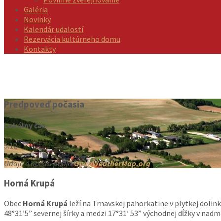
Galéria
Novinky
Kalendár udalostí
Rezervácia kultúrneho domu
Kontakty
Predpoveď počasia
Lokálny čas
5:12
Údaje o počasí podľa
OpenWeatherMap.org
Horná Krupá
Obec
Horná Krupá
leží na Trnavskej pahorkatine v plytkej dolin
48°31’5” severnej šírky a medzi 17°31′ 53” východnej dĺžky v nad