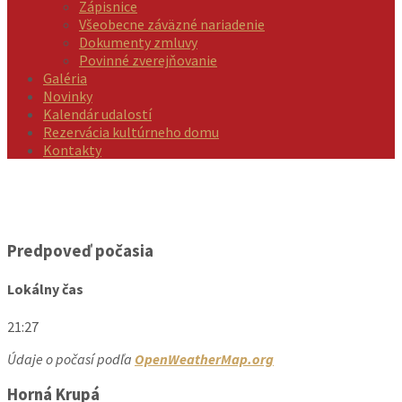
Zápisnice
Všeobecne záväzné nariadenie
Dokumenty zmluvy
Povinné zverejňovanie
Galéria
Novinky
Kalendár udalostí
Rezervácia kultúrneho domu
Kontakty
Predpoveď počasia
Lokálny čas
21:27
Údaje o počasí podľa
OpenWeatherMap.org
Horná Krupá