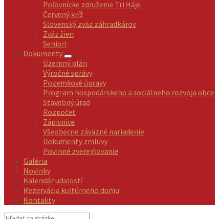
Poľovnícke združenie Tri Háje
Červený kríž
Slovenský zväz záhradkárov
Zväz žien
Seniori
Dokumenty
Územný plán
Výročné správy
Pozemkové úpravy
Program hospodárskeho a sociálneho rozvoja obce
Stavebný úrad
Rozpočet
Zápisnice
Všeobecne záväzné nariadenie
Dokumenty zmluvy
Povinné zverejňovanie
Galéria
Novinky
Kalendár udalostí
Rezervácia kultúrneho domu
Kontakty
Vyhľadávanie: