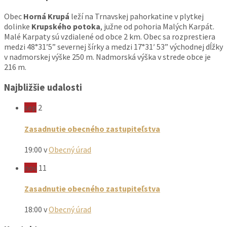
Obec
Horná Krupá
leží na Trnavskej pahorkatine v plytkej
dolinke
Krupského potoka
, južne od pohoria Malých Karpát.
Malé Karpaty sú vzdialené od obce 2 km. Obec sa rozprestiera
medzi 48°31’5” severnej šírky a medzi 17°31′ 53” východnej dĺžky
v nadmorskej výške 250 m. Nadmorská výška v strede obce je
216 m.
Najbližšie udalosti
sep
2
Zasadnutie obecného zastupiteľstva
19:00
v
Obecný úrad
nov
11
Zasadnutie obecného zastupiteľstva
18:00
v
Obecný úrad