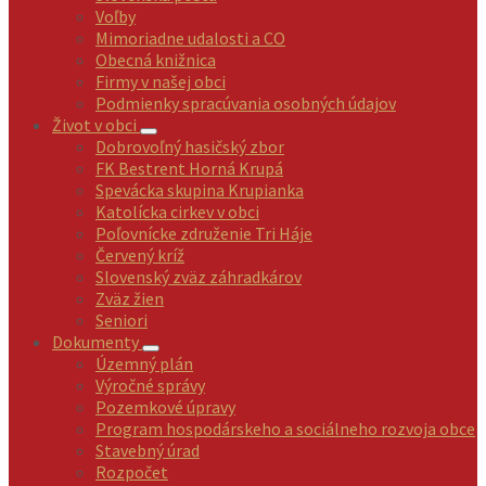
Voľby
Mimoriadne udalosti a CO
Obecná knižnica
Firmy v našej obci
Podmienky spracúvania osobných údajov
Život v obci
Dobrovoľný hasičský zbor
FK Bestrent Horná Krupá
Spevácka skupina Krupianka
Katolícka cirkev v obci
Poľovnícke združenie Tri Háje
Červený kríž
Slovenský zväz záhradkárov
Zväz žien
Seniori
Dokumenty
Územný plán
Výročné správy
Pozemkové úpravy
Program hospodárskeho a sociálneho rozvoja obce
Stavebný úrad
Rozpočet