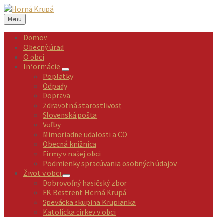
Preskočiť
Preskočiť
Preskočiť
Preskočiť
na
na
na
na
Menu
obsah
ľavý
pravý
pätičku
panel
panel
Domov
Obecný úrad
O obci
Informácie
Poplatky
Odpady
Doprava
Zdravotná starostlivosť
Slovenská pošta
Voľby
Mimoriadne udalosti a CO
Obecná knižnica
Firmy v našej obci
Podmienky spracúvania osobných údajov
Život v obci
Dobrovoľný hasičský zbor
FK Bestrent Horná Krupá
Spevácka skupina Krupianka
Katolícka cirkev v obci