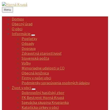
Preskočiť
Preskočiť
Preskočiť
Preskočiť
na
na
na
na
Menu
obsah
ľavý
pravý
pätičku
panel
panel
Domov
Obecný úrad
O obci
Informácie
Poplatky
Odpady
Doprava
Zdravotná starostlivosť
Slovenská pošta
Voľby
Mimoriadne udalosti a CO
Obecná knižnica
Firmy v našej obci
Podmienky spracúvania osobných údajov
Život v obci
Dobrovoľný hasičský zbor
FK Bestrent Horná Krupá
Spevácka skupina Krupianka
Katolícka cirkev v obci