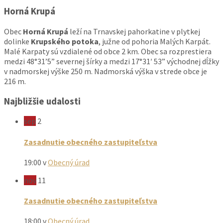
Horná Krupá
Obec
Horná Krupá
leží na Trnavskej pahorkatine v plytkej
dolinke
Krupského potoka
, južne od pohoria Malých Karpát.
Malé Karpaty sú vzdialené od obce 2 km. Obec sa rozprestiera
medzi 48°31’5” severnej šírky a medzi 17°31′ 53” východnej dĺžky
v nadmorskej výške 250 m. Nadmorská výška v strede obce je
216 m.
Najbližšie udalosti
sep
2
Zasadnutie obecného zastupiteľstva
19:00
v
Obecný úrad
nov
11
Zasadnutie obecného zastupiteľstva
18:00
v
Obecný úrad