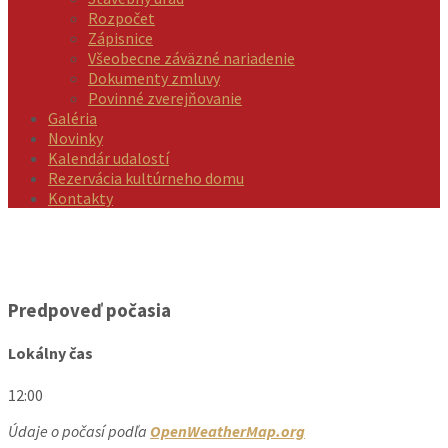
Rozpočet
Zápisnice
Všeobecne záväzné nariadenie
Dokumenty zmluvy
Povinné zverejňovanie
Galéria
Novinky
Kalendár udalostí
Rezervácia kultúrneho domu
Kontakty
Predpoveď počasia
Lokálny čas
12:00
Údaje o počasí podľa
OpenWeatherMap.org