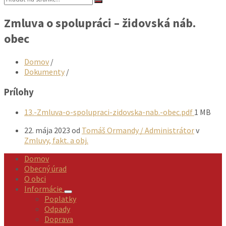
Zmluva o spolupráci – židovská náb.
obec
Domov
/
Dokumenty
/
Prílohy
Veľkosť
13.-Zmluva-o-spolupraci-zidovska-nab.-obec.pdf
1 MB
súboru:
22. mája 2023
od
Tomáš Ormandy / Administrátor
v
Zmluvy, fakt. a obj.
Domov
Obecný úrad
O obci
Informácie
Poplatky
Odpady
Doprava