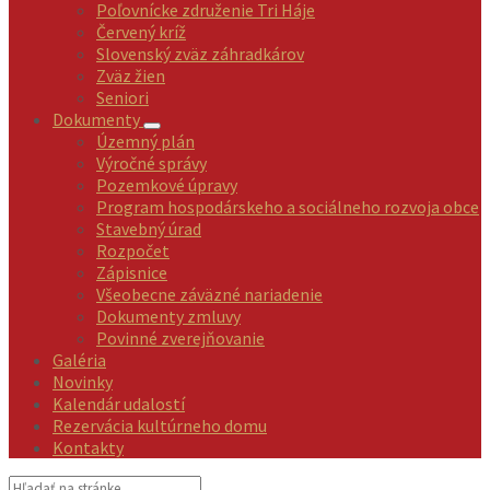
Poľovnícke združenie Tri Háje
Červený kríž
Slovenský zväz záhradkárov
Zväz žien
Seniori
Dokumenty
Územný plán
Výročné správy
Pozemkové úpravy
Program hospodárskeho a sociálneho rozvoja obce
Stavebný úrad
Rozpočet
Zápisnice
Všeobecne záväzné nariadenie
Dokumenty zmluvy
Povinné zverejňovanie
Galéria
Novinky
Kalendár udalostí
Rezervácia kultúrneho domu
Kontakty
Vyhľadávanie: