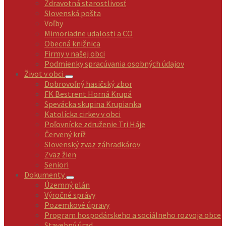
Zdravotná starostlivosť
Slovenská pošta
Voľby
Mimoriadne udalosti a CO
Obecná knižnica
Firmy v našej obci
Podmienky spracúvania osobných údajov
Život v obci
Dobrovoľný hasičský zbor
FK Bestrent Horná Krupá
Spevácka skupina Krupianka
Katolícka cirkev v obci
Poľovnícke združenie Tri Háje
Červený kríž
Slovenský zväz záhradkárov
Zväz žien
Seniori
Dokumenty
Územný plán
Výročné správy
Pozemkové úpravy
Program hospodárskeho a sociálneho rozvoja obce
Stavebný úrad