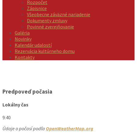
Rozpočet
Zápisnice
Všeobecne záväzné nariadenie
Dokumenty zmluvy
Povinné zverejňovanie
Galéria
Novinky
Kalendár udalostí
Rezervácia kultúrneho domu
Kontakty
Predpoveď počasia
Lokálny čas
9:40
Údaje o počasí podľa
OpenWeatherMap.org