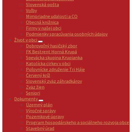
Slovenská pošta
Voľby
Mimoriadne udalosti a CO
Obecná knižnica
Firmy v našej obci
Podmienky spracúvania osobných údajov
Život v obci
Dobrovoľný hasičský zbor
FK Bestrent Horná Krupá
Spevácka skupina Krupianka
Katolícka cirkev v obci
Poľovnícke združenie Tri Háje
Červený kríž
Slovenský zväz záhradkárov
Zväz žien
Seniori
Dokumenty
Územný plán
Výročné správy
Pozemkové úpravy
Program hospodárskeho a sociálneho rozvoja obce
Stavebný úrad