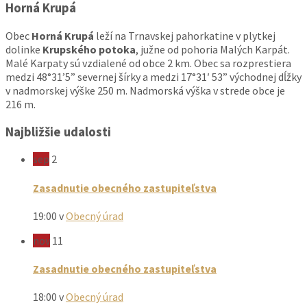
Horná Krupá
Obec
Horná Krupá
leží na Trnavskej pahorkatine v plytkej
dolinke
Krupského potoka
, južne od pohoria Malých Karpát.
Malé Karpaty sú vzdialené od obce 2 km. Obec sa rozprestiera
medzi 48°31’5” severnej šírky a medzi 17°31′ 53” východnej dĺžky
v nadmorskej výške 250 m. Nadmorská výška v strede obce je
216 m.
Najbližšie udalosti
sep
2
Zasadnutie obecného zastupiteľstva
19:00
v
Obecný úrad
nov
11
Zasadnutie obecného zastupiteľstva
18:00
v
Obecný úrad