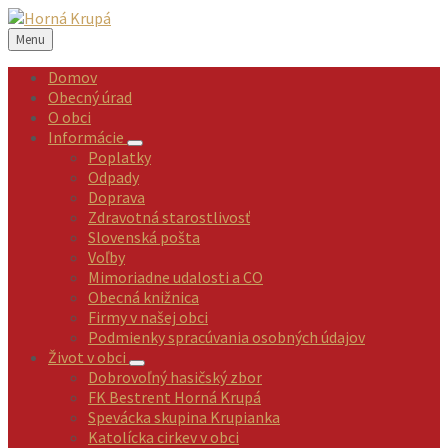
Preskočiť
Preskočiť
Preskočiť
Preskočiť
na
na
na
na
Menu
obsah
ľavý
pravý
pätičku
panel
panel
Domov
Obecný úrad
O obci
Informácie
Poplatky
Odpady
Doprava
Zdravotná starostlivosť
Slovenská pošta
Voľby
Mimoriadne udalosti a CO
Obecná knižnica
Firmy v našej obci
Podmienky spracúvania osobných údajov
Život v obci
Dobrovoľný hasičský zbor
FK Bestrent Horná Krupá
Spevácka skupina Krupianka
Katolícka cirkev v obci