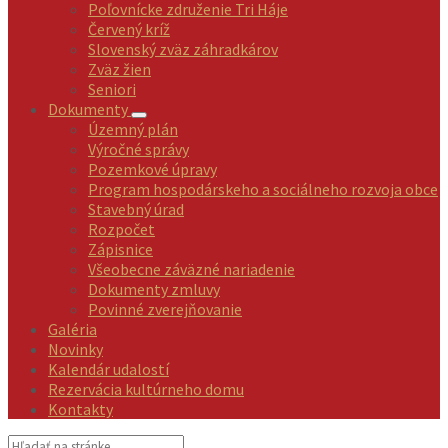
Poľovnícke združenie Tri Háje
Červený kríž
Slovenský zväz záhradkárov
Zväz žien
Seniori
Dokumenty
Územný plán
Výročné správy
Pozemkové úpravy
Program hospodárskeho a sociálneho rozvoja obce
Stavebný úrad
Rozpočet
Zápisnice
Všeobecne záväzné nariadenie
Dokumenty zmluvy
Povinné zverejňovanie
Galéria
Novinky
Kalendár udalostí
Rezervácia kultúrneho domu
Kontakty
Vyhľadávanie: