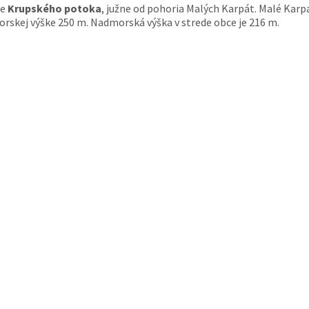
ke
Krupského potoka
, južne od pohoria Malých Karpát. Malé Karp
morskej výške 250 m. Nadmorská výška v strede obce je 216 m.