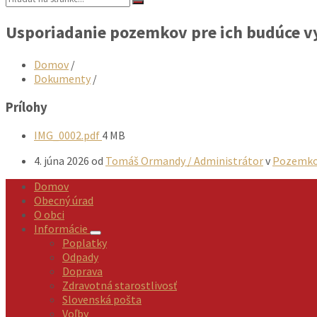
Usporiadanie pozemkov pre ich budúce v
Domov
/
Dokumenty
/
Prílohy
Veľkosť
IMG_0002.pdf
4 MB
súboru:
4. júna 2026
od
Tomáš Ormandy / Administrátor
v
Pozemko
Domov
Obecný úrad
O obci
Informácie
Poplatky
Odpady
Doprava
Zdravotná starostlivosť
Slovenská pošta
Voľby