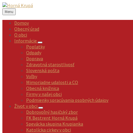
Preskočiť
Preskočiť
Preskočiť
Preskočiť
na
na
na
na
Menu
obsah
ľavý
pravý
pätičku
panel
panel
Domov
Obecný úrad
O obci
Informácie
Poplatky
Odpady
Doprava
Zdravotná starostlivosť
Slovenská pošta
Voľby
Mimoriadne udalosti a CO
Obecná knižnica
Firmy v našej obci
Podmienky spracúvania osobných údajov
Život v obci
Dobrovoľný hasičský zbor
FK Bestrent Horná Krupá
Spevácka skupina Krupianka
Katolícka cirkev v obci