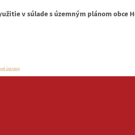
yužitie v súlade s územným plánom obce 
vé úpravy