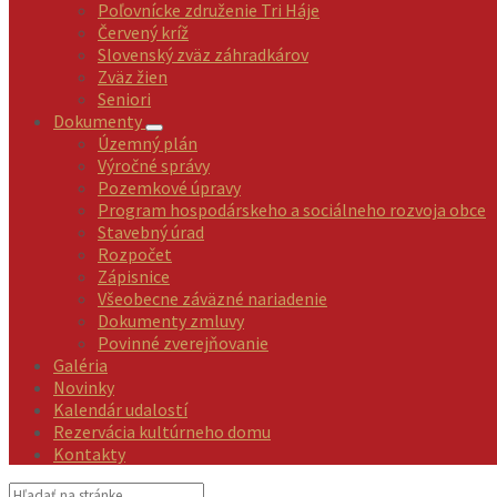
Poľovnícke združenie Tri Háje
Červený kríž
Slovenský zväz záhradkárov
Zväz žien
Seniori
Dokumenty
Územný plán
Výročné správy
Pozemkové úpravy
Program hospodárskeho a sociálneho rozvoja obce
Stavebný úrad
Rozpočet
Zápisnice
Všeobecne záväzné nariadenie
Dokumenty zmluvy
Povinné zverejňovanie
Galéria
Novinky
Kalendár udalostí
Rezervácia kultúrneho domu
Kontakty
Vyhľadávanie: