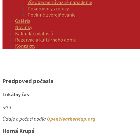
Všeobecne záväzné nariadenie
Dokumenty zmluvy
Povinné zverejňovanie
Galéria
Novinky
Kalendár udalostí
Rezervácia kultúrneho domu
Kontakty
Predpoveď počasia
Lokálny čas
5:39
Údaje o počasí podľa
OpenWeatherMap.org
Horná Krupá