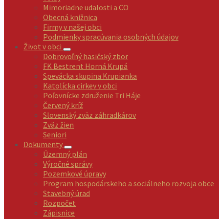
Mimoriadne udalosti a CO
Obecná knižnica
Firmy v našej obci
Podmienky spracúvania osobných údajov
Život v obci
Dobrovoľný hasičský zbor
FK Bestrent Horná Krupá
Spevácka skupina Krupianka
Katolícka cirkev v obci
Poľovnícke združenie Tri Háje
Červený kríž
Slovenský zväz záhradkárov
Zväz žien
Seniori
Dokumenty
Územný plán
Výročné správy
Pozemkové úpravy
Program hospodárskeho a sociálneho rozvoja obce
Stavebný úrad
Rozpočet
Zápisnice