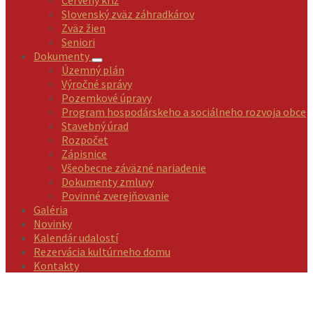
Červený kríž
Slovenský zväz záhradkárov
Zväz žien
Seniori
Dokumenty
Územný plán
Výročné správy
Pozemkové úpravy
Program hospodárskeho a sociálneho rozvoja obce
Stavebný úrad
Rozpočet
Zápisnice
Všeobecne záväzné nariadenie
Dokumenty zmluvy
Povinné zverejňovanie
Galéria
Novinky
Kalendár udalostí
Rezervácia kultúrneho domu
Kontakty