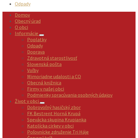
Odpady
Domov
Obecný úrad
O obci
Informácie
Poplatky
Odpady
Doprava
Zdravotná starostlivosť
Slovenská pošta
Voľby
Mimoriadne udalosti a CO
Obecná knižnica
Firmy v našej obci
Podmienky spracúvania osobných údajov
Život v obci
Dobrovoľný hasičský zbor
FK Bestrent Horná Krupá
Spevácka skupina Krupianka
Katolícka cirkev v obci
Poľovnícke združenie Tri Háje