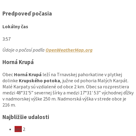
Predpoveď počasia
Lokálny čas
3:57
Údaje o počasí podľa
OpenWeatherMap.org
Horná Krupá
Obec
Horná Krupá
leží na Trnavskej pahorkatine v plytkej
dolinke
Krupského potoka
, južne od pohoria Malých Karpát.
Malé Karpaty sú vzdialené od obce 2 km. Obec sa rozprestiera
medzi 48°31’5” severnej šírky a medzi 17°31′ 53” východnej dĺžky
v nadmorskej výške 250 m. Nadmorská výška v strede obce je
216 m.
Najbližšie udalosti
sep
2