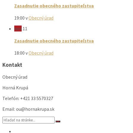
Zasadnutie obecného zastupiteľstva
19:00
v
Obecný úrad
nov
11
Zasadnutie obecného zastupiteľstva
18:00
v
Obecný úrad
Kontakt
Obecný úrad
Horná Krupá
Telefón: +421 33 5570327
Email: ou@hornakrupa.sk
Vyhľadávanie:
Email