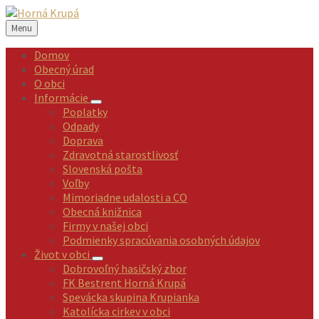
Preskočiť
Preskočiť
Preskočiť
Preskočiť
na
na
na
na
Menu
obsah
ľavý
pravý
pätičku
panel
panel
Domov
Obecný úrad
O obci
Informácie
Poplatky
Odpady
Doprava
Zdravotná starostlivosť
Slovenská pošta
Voľby
Mimoriadne udalosti a CO
Obecná knižnica
Firmy v našej obci
Podmienky spracúvania osobných údajov
Život v obci
Dobrovoľný hasičský zbor
FK Bestrent Horná Krupá
Spevácka skupina Krupianka
Katolícka cirkev v obci