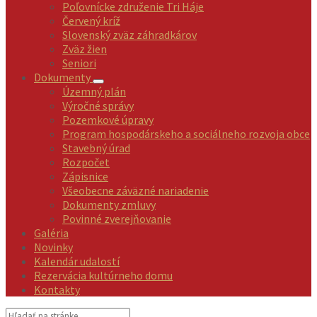
Poľovnícke združenie Tri Háje
Červený kríž
Slovenský zväz záhradkárov
Zväz žien
Seniori
Dokumenty
Územný plán
Výročné správy
Pozemkové úpravy
Program hospodárskeho a sociálneho rozvoja obce
Stavebný úrad
Rozpočet
Zápisnice
Všeobecne záväzné nariadenie
Dokumenty zmluvy
Povinné zverejňovanie
Galéria
Novinky
Kalendár udalostí
Rezervácia kultúrneho domu
Kontakty
Vyhľadávanie: