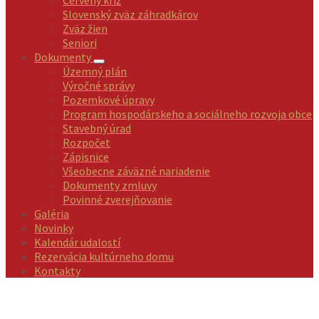
Červený kríž
Slovenský zväz záhradkárov
Zväz žien
Seniori
Dokumenty
Územný plán
Výročné správy
Pozemkové úpravy
Program hospodárskeho a sociálneho rozvoja obce
Stavebný úrad
Rozpočet
Zápisnice
Všeobecne záväzné nariadenie
Dokumenty zmluvy
Povinné zverejňovanie
Galéria
Novinky
Kalendár udalostí
Rezervácia kultúrneho domu
Kontakty