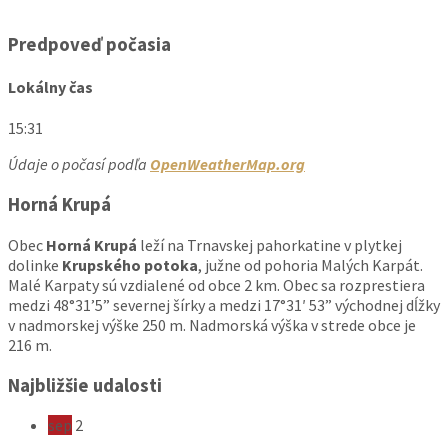
Predpoveď počasia
Lokálny čas
15:31
Údaje o počasí podľa
OpenWeatherMap.org
Horná Krupá
Obec
Horná Krupá
leží na Trnavskej pahorkatine v plytkej
dolinke
Krupského potoka
, južne od pohoria Malých Karpát.
Malé Karpaty sú vzdialené od obce 2 km. Obec sa rozprestiera
medzi 48°31’5” severnej šírky a medzi 17°31′ 53” východnej dĺžky
v nadmorskej výške 250 m. Nadmorská výška v strede obce je
216 m.
Najbližšie udalosti
sep
2