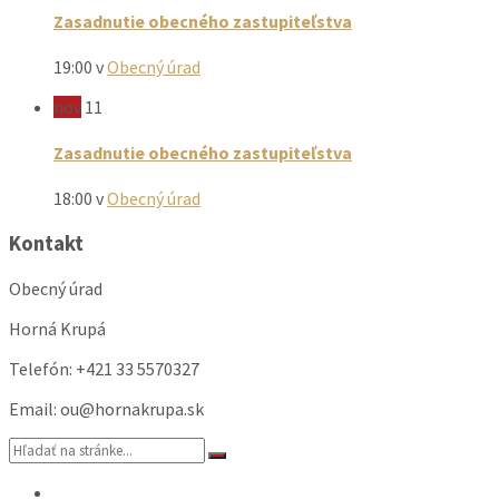
Zasadnutie obecného zastupiteľstva
19:00
v
Obecný úrad
nov
11
Zasadnutie obecného zastupiteľstva
18:00
v
Obecný úrad
Kontakt
Obecný úrad
Horná Krupá
Telefón: +421 33 5570327
Email: ou@hornakrupa.sk
Vyhľadávanie:
Email