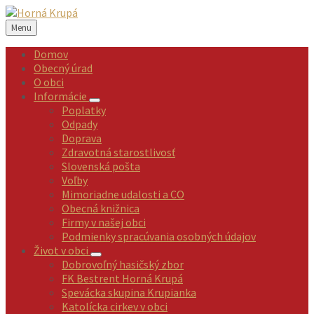
Preskočiť
Preskočiť
Preskočiť
Preskočiť
na
na
na
na
Menu
obsah
ľavý
pravý
pätičku
panel
panel
Domov
Obecný úrad
O obci
Informácie
Poplatky
Odpady
Doprava
Zdravotná starostlivosť
Slovenská pošta
Voľby
Mimoriadne udalosti a CO
Obecná knižnica
Firmy v našej obci
Podmienky spracúvania osobných údajov
Život v obci
Dobrovoľný hasičský zbor
FK Bestrent Horná Krupá
Spevácka skupina Krupianka
Katolícka cirkev v obci