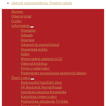
obecné zastupiteľstvo
,
Úradná tabuľa
Domov
Obecný úrad
O obci
Informácie
Poplatky
Odpady
Doprava
Zdravotná starostlivosť
Slovenská pošta
Voľby
Mimoriadne udalosti a CO
Obecná knižnica
Firmy v našej obci
Podmienky spracúvania osobných údajov
Život v obci
Dobrovoľný hasičský zbor
FK Bestrent Horná Krupá
Spevácka skupina Krupianka
Katolícka cirkev v obci
Poľovnícke združenie Tri Háje