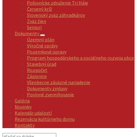
Poľovnícke združenie Tri Háje
Červený kríž
Slovenský zväz záhradkárov
Zväz žien
Seniori
Dokumenty
Územný plán
Výročné správy
Pozemkové úpravy
Program hospodárskeho a sociálneho rozvoja obce
Stavebný úrad
Rozpočet
Zápisnice
Všeobecne záväzné nariadenie
Dokumenty zmluvy
Povinné zverejňovanie
Galéria
Novinky
Kalendár udalostí
Rezervácia kultúrneho domu
Kontakty
Vyhľadávanie: