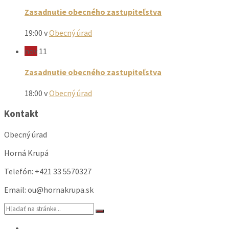
Zasadnutie obecného zastupiteľstva
19:00
v
Obecný úrad
nov
11
Zasadnutie obecného zastupiteľstva
18:00
v
Obecný úrad
Kontakt
Obecný úrad
Horná Krupá
Telefón: +421 33 5570327
Email: ou@hornakrupa.sk
Vyhľadávanie:
Email