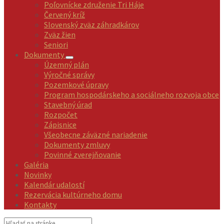
Poľovnícke združenie Tri Háje
Červený kríž
Slovenský zväz záhradkárov
Zväz žien
Seniori
Dokumenty
Územný plán
Výročné správy
Pozemkové úpravy
Program hospodárskeho a sociálneho rozvoja obce
Stavebný úrad
Rozpočet
Zápisnice
Všeobecne záväzné nariadenie
Dokumenty zmluvy
Povinné zverejňovanie
Galéria
Novinky
Kalendár udalostí
Rezervácia kultúrneho domu
Kontakty
Vyhľadávanie: