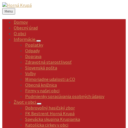
Preskočiť
Preskočiť
Preskočiť
Preskočiť
na
na
na
na
Menu
obsah
ľavý
pravý
pätičku
panel
panel
Domov
Obecný úrad
O obci
Informácie
Poplatky
Odpady
Doprava
Zdravotná starostlivosť
Slovenská pošta
Voľby
Mimoriadne udalosti a CO
Obecná knižnica
Firmy v našej obci
Podmienky spracúvania osobných údajov
Život v obci
Dobrovoľný hasičský zbor
FK Bestrent Horná Krupá
Spevácka skupina Krupianka
Katolícka cirkev v obci