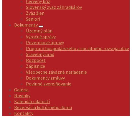
Červený kríž
Slovenský zväz záhradkárov
Zväz žien
Seniori
Dokumenty
Územný plán
Výročné správy
Pozemkové úpravy
Program hospodárskeho a sociálneho rozvoja obce
Stavebný úrad
Rozpočet
Zápisnice
Všeobecne záväzné nariadenie
Dokumenty zmluvy
Povinné zverejňovanie
Galéria
Novinky
Kalendár udalostí
Rezervácia kultúrneho domu
Kontakty