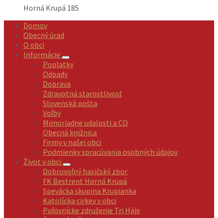
Horná Krupá 185
Domov
Obecný úrad
O obci
Informácie
Poplatky
Odpady
Doprava
Zdravotná starostlivosť
Slovenská pošta
Voľby
Mimoriadne udalosti a CO
Obecná knižnica
Firmy v našej obci
Podmienky spracúvania osobných údajov
Život v obci
Dobrovoľný hasičský zbor
FK Bestrent Horná Krupá
Spevácka skupina Krupianka
Katolícka cirkev v obci
Poľovnícke združenie Tri Háje