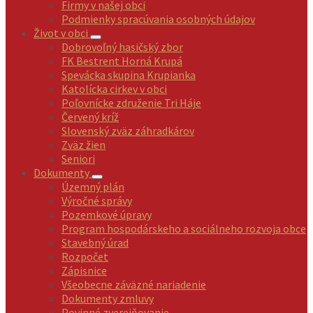
Firmy v našej obci
Podmienky spracúvania osobných údajov
Život v obci
Dobrovoľný hasičský zbor
FK Bestrent Horná Krupá
Spevácka skupina Krupianka
Katolícka cirkev v obci
Poľovnícke združenie Tri Háje
Červený kríž
Slovenský zväz záhradkárov
Zväz žien
Seniori
Dokumenty
Územný plán
Výročné správy
Pozemkové úpravy
Program hospodárskeho a sociálneho rozvoja obce
Stavebný úrad
Rozpočet
Zápisnice
Všeobecne záväzné nariadenie
Dokumenty zmluvy
Povinné zverejňovanie