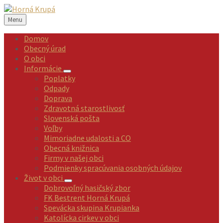
Preskočiť
Preskočiť
Preskočiť
Preskočiť
na
na
na
na
Menu
obsah
ľavý
pravý
pätičku
panel
panel
Domov
Obecný úrad
O obci
Informácie
Poplatky
Odpady
Doprava
Zdravotná starostlivosť
Slovenská pošta
Voľby
Mimoriadne udalosti a CO
Obecná knižnica
Firmy v našej obci
Podmienky spracúvania osobných údajov
Život v obci
Dobrovoľný hasičský zbor
FK Bestrent Horná Krupá
Spevácka skupina Krupianka
Katolícka cirkev v obci