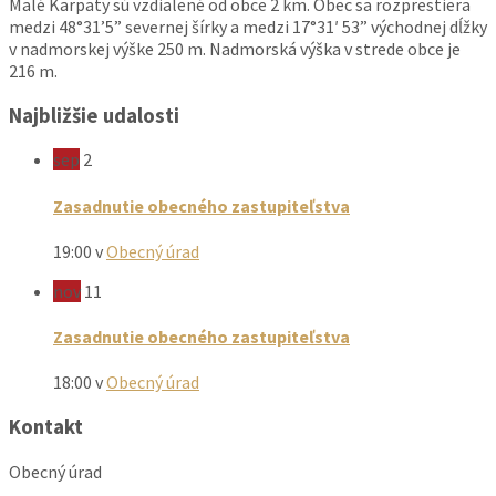
Malé Karpaty sú vzdialené od obce 2 km. Obec sa rozprestiera
medzi 48°31’5” severnej šírky a medzi 17°31′ 53” východnej dĺžky
v nadmorskej výške 250 m. Nadmorská výška v strede obce je
216 m.
Najbližšie udalosti
sep
2
Zasadnutie obecného zastupiteľstva
19:00
v
Obecný úrad
nov
11
Zasadnutie obecného zastupiteľstva
18:00
v
Obecný úrad
Kontakt
Obecný úrad