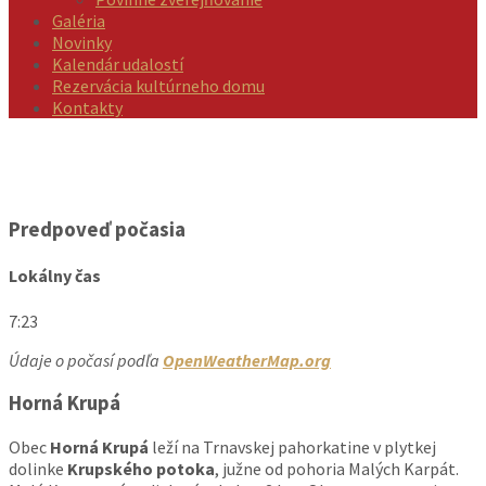
Galéria
Novinky
Kalendár udalostí
Rezervácia kultúrneho domu
Kontakty
Predpoveď počasia
Lokálny čas
7:23
Údaje o počasí podľa
OpenWeatherMap.org
Horná Krupá
Obec
Horná Krupá
leží na Trnavskej pahorkatine v plytkej
dolinke
Krupského potoka
, južne od pohoria Malých Karpát.