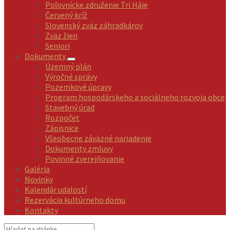
Poľovnícke združenie Tri Háje
Červený kríž
Slovenský zväz záhradkárov
Zväz žien
Seniori
Dokumenty
Územný plán
Výročné správy
Pozemkové úpravy
Program hospodárskeho a sociálneho rozvoja obce
Stavebný úrad
Rozpočet
Zápisnice
Všeobecne záväzné nariadenie
Dokumenty zmluvy
Povinné zverejňovanie
Galéria
Novinky
Kalendár udalostí
Rezervácia kultúrneho domu
Kontakty
Vyhľadávanie: