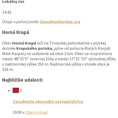
Lokálny čas
14:42
Údaje o počasí podľa
OpenWeatherMap.org
Horná Krupá
Obec
Horná Krupá
leží na Trnavskej pahorkatine v plytkej
dolinke
Krupského potoka
, južne od pohoria Malých Karpát.
Malé Karpaty sú vzdialené od obce 2 km. Obec sa rozprestiera
medzi 48°31’5” severnej šírky a medzi 17°31′ 53” východnej dĺžky
v nadmorskej výške 250 m. Nadmorská výška v strede obce je
216 m.
Najbližšie udalosti
sep
2
Zasadnutie obecného zastupiteľstva
19:00
v
Obecný úrad