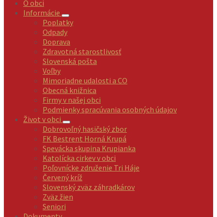
O obci
Informácie
Poplatky
Odpady
Doprava
Zdravotná starostlivosť
Slovenská pošta
Voľby
Mimoriadne udalosti a CO
Obecná knižnica
Firmy v našej obci
Podmienky spracúvania osobných údajov
Život v obci
Dobrovoľný hasičský zbor
FK Bestrent Horná Krupá
Spevácka skupina Krupianka
Katolícka cirkev v obci
Poľovnícke združenie Tri Háje
Červený kríž
Slovenský zväz záhradkárov
Zväz žien
Seniori
Dokumenty