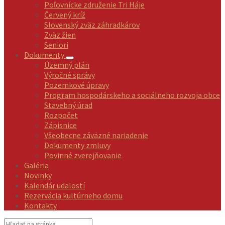
Poľovnícke združenie Tri Háje
Červený kríž
Slovenský zväz záhradkárov
Zväz žien
Seniori
Dokumenty
Územný plán
Výročné správy
Pozemkové úpravy
Program hospodárskeho a sociálneho rozvoja obce
Stavebný úrad
Rozpočet
Zápisnice
Všeobecne záväzné nariadenie
Dokumenty zmluvy
Povinné zverejňovanie
Galéria
Novinky
Kalendár udalostí
Rezervácia kultúrneho domu
Kontakty
Vyhľadávanie: