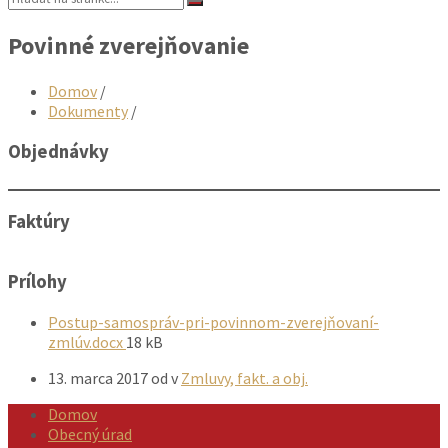
Povinné zverejňovanie
Domov
/
Dokumenty
/
Objednávky
Faktúry
Prílohy
Postup-samospráv-pri-povinnom-zverejňovaní-
Veľkosť
zmlúv.docx
18 kB
súboru:
13. marca 2017
od
v
Zmluvy, fakt. a obj.
Domov
Obecný úrad