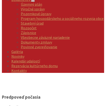
Územný plán
Výročné správy
Pozemkové úpravy
Program hospodárskeho a sociálneho rozvoja obce
Stavebný úrad
Rozpočet
Zápisnice
Všeobecne záväzné nariadenie
Dokumenty zmluvy
Povinné zverejňovanie
Galéria
Novinky
Kalendár udalostí
Rezervácia kultúrneho domu
Kontakty
Predpoveď počasia