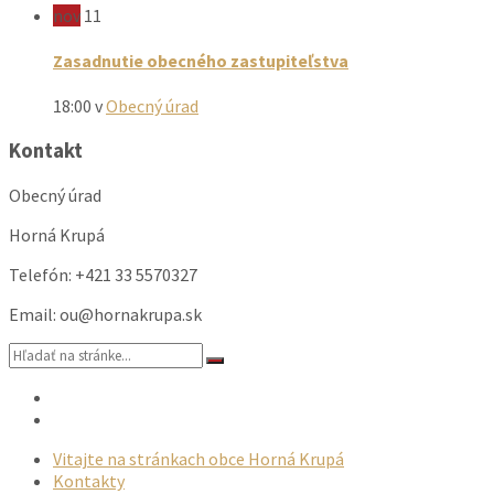
nov
11
Zasadnutie obecného zastupiteľstva
18:00
v
Obecný úrad
Kontakt
Obecný úrad
Horná Krupá
Telefón: +421 33 5570327
Email: ou@hornakrupa.sk
Vyhľadávanie:
Email
Facebook
Vitajte na stránkach obce Horná Krupá
Kontakty