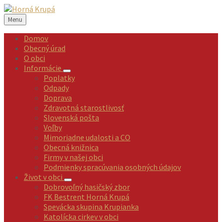
Preskočiť
Preskočiť
Preskočiť
Preskočiť
na
na
na
na
Menu
obsah
ľavý
pravý
pätičku
panel
panel
Domov
Obecný úrad
O obci
Informácie
Poplatky
Odpady
Doprava
Zdravotná starostlivosť
Slovenská pošta
Voľby
Mimoriadne udalosti a CO
Obecná knižnica
Firmy v našej obci
Podmienky spracúvania osobných údajov
Život v obci
Dobrovoľný hasičský zbor
FK Bestrent Horná Krupá
Spevácka skupina Krupianka
Katolícka cirkev v obci