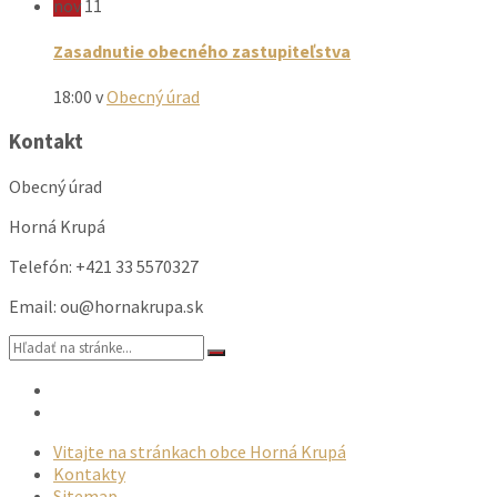
nov
11
Zasadnutie obecného zastupiteľstva
18:00
v
Obecný úrad
Kontakt
Obecný úrad
Horná Krupá
Telefón: +421 33 5570327
Email: ou@hornakrupa.sk
Vyhľadávanie:
Email
Facebook
Vitajte na stránkach obce Horná Krupá
Kontakty
Sitemap