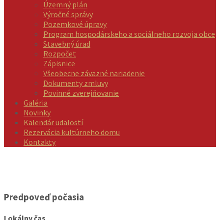
Územný plán
Výročné správy
Pozemkové úpravy
Program hospodárskeho a sociálneho rozvoja obce
Stavebný úrad
Rozpočet
Zápisnice
Všeobecne záväzné nariadenie
Dokumenty zmluvy
Povinné zverejňovanie
Galéria
Novinky
Kalendár udalostí
Rezervácia kultúrneho domu
Kontakty
Predpoveď počasia
Lokálny čas