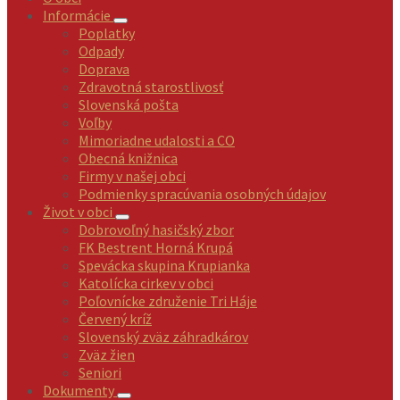
Informácie
Poplatky
Odpady
Doprava
Zdravotná starostlivosť
Slovenská pošta
Voľby
Mimoriadne udalosti a CO
Obecná knižnica
Firmy v našej obci
Podmienky spracúvania osobných údajov
Život v obci
Dobrovoľný hasičský zbor
FK Bestrent Horná Krupá
Spevácka skupina Krupianka
Katolícka cirkev v obci
Poľovnícke združenie Tri Háje
Červený kríž
Slovenský zväz záhradkárov
Zväz žien
Seniori
Dokumenty