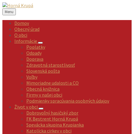
Preskočiť
Preskočiť
Preskočiť
na
na
na
Menu
obsah
ľavý
pätičku
panel
Domov
Obecný úrad
O obci
Informácie
Poplatky
Odpady
Doprava
Zdravotná starostlivosť
Slovenská pošta
Voľby
Mimoriadne udalosti a CO
Obecná knižnica
Firmy v našej obci
Podmienky spracúvania osobných údajov
Život v obci
Dobrovoľný hasičský zbor
FK Bestrent Horná Krupá
Spevácka skupina Krupianka
Katolícka cirkev v obci