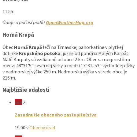
11:55
Údaje o počasí podľa
OpenWeatherMap.org
Horná Krupá
Obec
Horná Krupá
leží na Trnavskej pahorkatine v plytkej
dolinke
Krupského potoka
, južne od pohoria Malých Karpát.
Malé Karpaty sú vzdialené od obce 2 km. Obec sa rozprestiera
medzi 48°31’5” severnej šírky a medzi 17°31′ 53” východnej dĺžky
v nadmorskej výške 250 m. Nadmorská výška v strede obce je
216 m.
Najbližšie udalosti
sep
2
Zasadnutie obecného zastupiteľstva
19:00
v
Obecný úrad