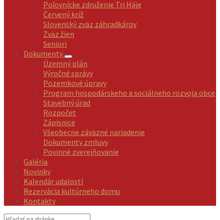
Poľovnícke združenie Tri Háje
Červený kríž
Slovenský zväz záhradkárov
Zväz žien
Seniori
Dokumenty
Územný plán
Výročné správy
Pozemkové úpravy
Program hospodárskeho a sociálneho rozvoja obce
Stavebný úrad
Rozpočet
Zápisnice
Všeobecne záväzné nariadenie
Dokumenty zmluvy
Povinné zverejňovanie
Galéria
Novinky
Kalendár udalostí
Rezervácia kultúrneho domu
Kontakty
Vyhľadávanie: