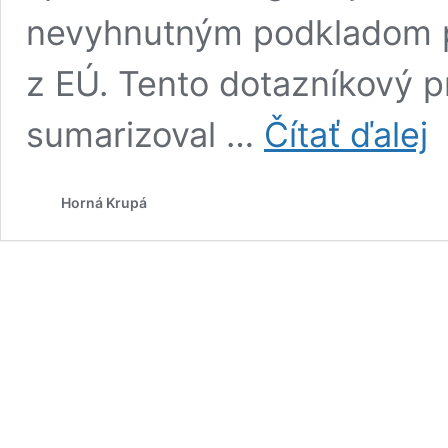
nevyhnutným podkladom pr
z EÚ. Tento dotazníkový p
Do
sumarizoval …
Čítať ďalej
pr
k
PH
Horná Krupá
Ho
Kr
na
ro
20
–
20